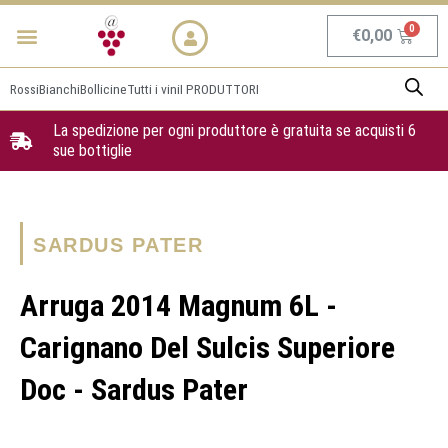
Vai
Menu
NEWS & PROMO
al
Carrel
€
0,00
contenuto
Rossi
Bianchi
Bollicine
Tutti i vini
I PRODUTTORI
La spedizione per ogni produttore è gratuita se acquisti 6
sue bottiglie
SARDUS PATER
Arruga 2014 Magnum 6L -
Carignano Del Sulcis Superiore
Doc - Sardus Pater