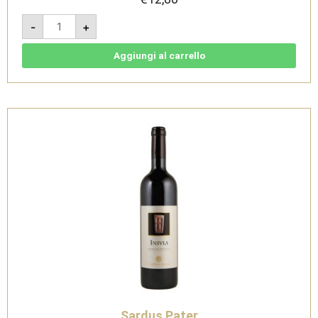
Nur
-
+
2016
-
Carignano
del
Aggiungi al carrello
Sulcis
Doc
-
Sardus
Pater
quantità
Sardus Pater