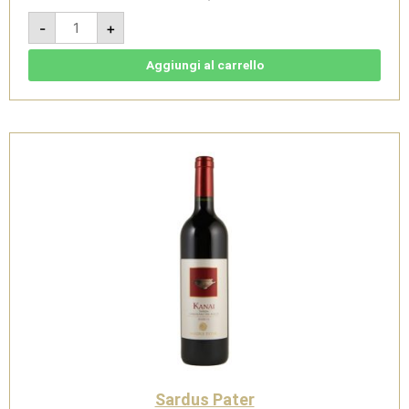
Lugore
-
+
2023
-
Vermentino
di
Aggiungi al carrello
Sardegna
Doc
-
Sardus
Pater
quantità
Sardus Pater