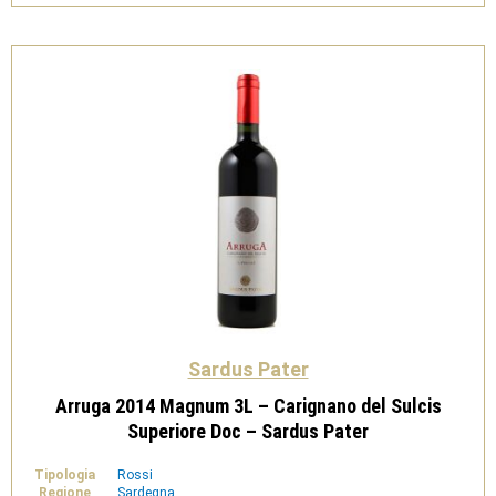
del
Sulcis
Riserva
Doc
-
Sardus
Pater
quantità
Sardus Pater
Arruga 2014 Magnum 3L – Carignano del Sulcis
Superiore Doc – Sardus Pater
Tipologia
Rossi
Regione
Sardegna