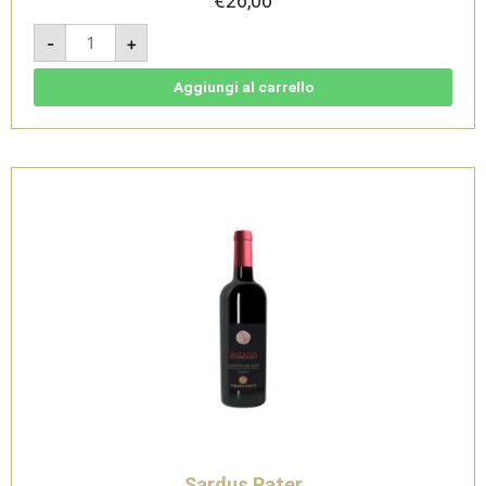
€
26,00
Amentos
-
+
di
Nasco
2023
0.375L
Aggiungi al carrello
-
Nasco
di
Cagliari
DOC
-
Sardus
Pater
quantità
Sardus Pater