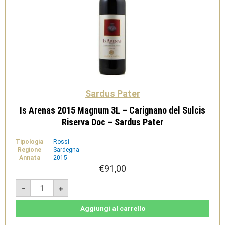
Sardus Pater
Is Arenas 2015 Magnum 3L – Carignano del Sulcis
Riserva Doc – Sardus Pater
Tipologia
Rossi
Regione
Sardegna
Annata
2015
€
91,00
Is
-
+
Arenas
2015
Magnum
3L
Aggiungi al carrello
-
Carignano