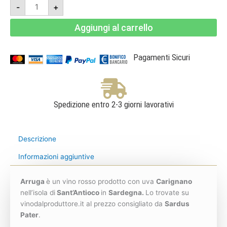
Arruga
-
+
2014
Magnum
6L
Aggiungi al carrello
-
Carignano
del
Sulcis
Superiore
Pagamenti Sicuri
Doc
-
Sardus
Pater
quantità
Spedizione entro 2-3 giorni lavorativi
Descrizione
Informazioni aggiuntive
Arruga
è un vino rosso prodotto con uva
Carignano
nell’isola di
Sant’Antioco
in
Sardegna.
Lo trovate su
vinodalproduttore.it al prezzo consigliato da
Sardus
Pater
.