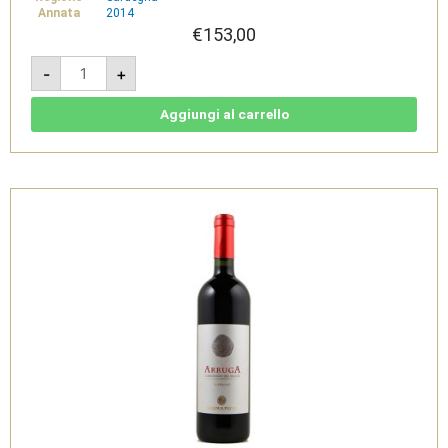
Annata
2014
€
153,00
Arruga
-
+
2014
Magnum
3L
-
Aggiungi al carrello
Carignano
del
Sulcis
Superiore
Doc
-
Sardus
Pater
quantità