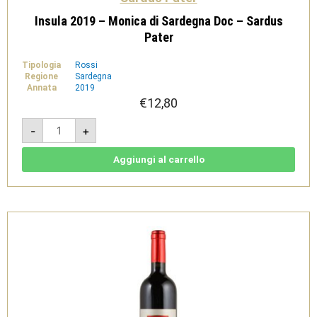
Insula 2019 – Monica di Sardegna Doc – Sardus
Pater
Tipologia
Rossi
Regione
Sardegna
Annata
2019
€
12,80
Insula
-
+
2019
-
Monica
di
Aggiungi al carrello
Sardegna
Doc
-
Sardus
Pater
quantità