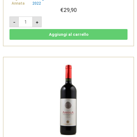
Annata
2022
€
29,90
AD
-
+
49
Millesimato
Brut
2022
Aggiungi al carrello
-
Vermentino
di
Sardegna
Spumante
Metodo
Classico
Doc
-
Sardus
Pater
quantità