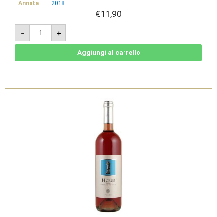
Annata
2018
€
11,90
Terre
-
+
Fenicie
2018
-
Vermentino
Aggiungi al carrello
di
Sardegna
Doc
-
Sardus
Pater
quantità