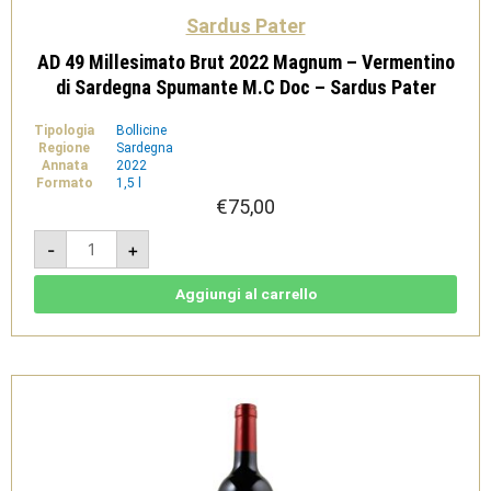
Sardus Pater
AD 49 Millesimato Brut 2022 Magnum – Vermentino
di Sardegna Spumante M.C Doc – Sardus Pater
Tipologia
Bollicine
Regione
Sardegna
Annata
2022
Formato
1,5 l
€
75,00
AD
-
+
49
Millesimato
Brut
2022
Aggiungi al carrello
Magnum
-
Vermentino
di
Sardegna
Spumante
M.C
Doc
-
Sardus
Pater
quantità