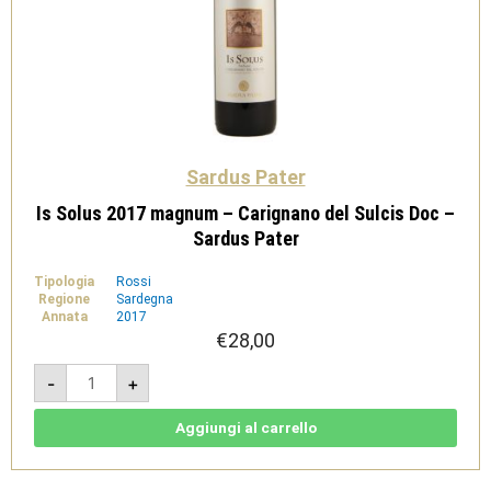
Sardus Pater
Is Solus 2017 magnum – Carignano del Sulcis Doc –
Sardus Pater
Tipologia
Rossi
Regione
Sardegna
Annata
2017
€
28,00
Is
-
+
Solus
2017
magnum
-
Aggiungi al carrello
Carignano
del
Sulcis
Doc