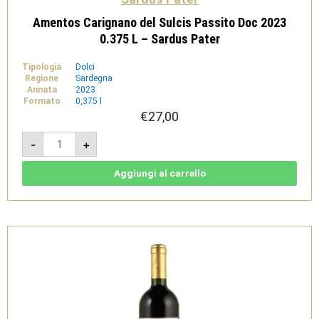
Amentos Carignano del Sulcis Passito Doc 2023
0.375 L – Sardus Pater
Tipologia
Dolci
Regione
Sardegna
Annata
2023
Formato
0,375 l
€
27,00
Amentos
-
+
Carignano
del
Sulcis
Passito
Aggiungi al carrello
Doc
2023
0.375
L
-
Sardus
Pater
quantità