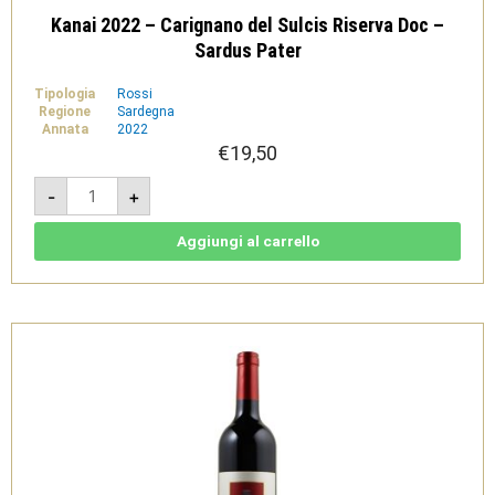
Kanai 2022 – Carignano del Sulcis Riserva Doc –
Sardus Pater
Tipologia
Rossi
Regione
Sardegna
Annata
2022
€
19,50
Kanai
-
+
2022
-
Carignano
del
Aggiungi al carrello
Sulcis
Riserva
Doc
-
Sardus
Pater
quantità