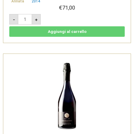
Annata
2014
€
71,00
Arruga
-
+
2014
Magnum
1,5L
-
Aggiungi al carrello
Carignano
del
Sulcis
Superiore
Doc
-
Sardus
Pater
quantità