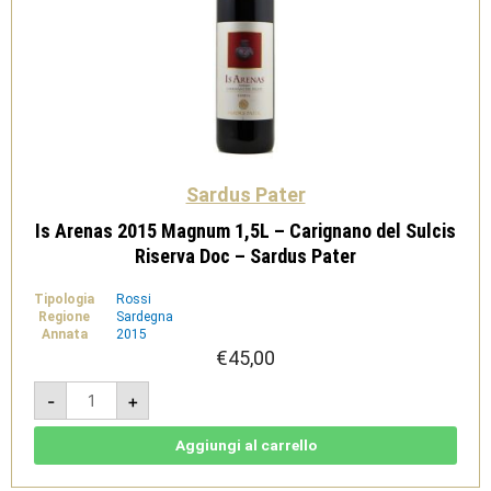
Sardus Pater
Is Arenas 2015 Magnum 1,5L – Carignano del Sulcis
Riserva Doc – Sardus Pater
Tipologia
Rossi
Regione
Sardegna
Annata
2015
€
45,00
Is
-
+
Arenas
2015
Magnum
1,5L
Aggiungi al carrello
-
Carignano
del