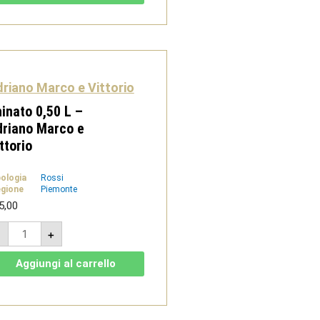
-
Adriano
Marco
e
Vittorio
quantità
riano Marco e Vittorio
inato 0,50 L –
riano Marco e
ttorio
pologia
Rossi
gione
Piemonte
5,00
Chinato
-
+
0,50
L
-
Aggiungi al carrello
Adriano
Marco
e
Vittorio
quantità