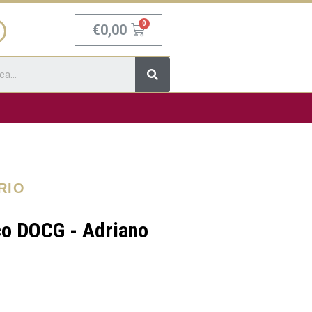
Carrello
€
0,00
Cerca
RIO
co DOCG - Adriano