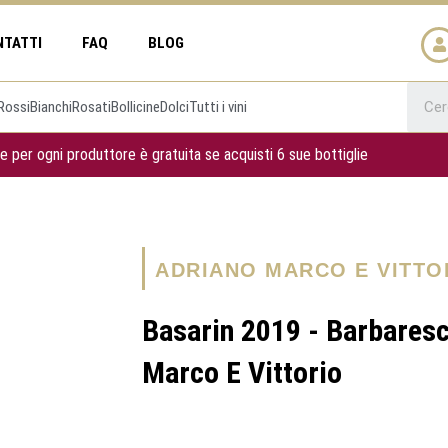
NTATTI
FAQ
BLOG
Rossi
Bianchi
Rosati
Bollicine
Dolci
Tutti i vini
e per ogni produttore è gratuita se acquisti 6 sue bottiglie
ADRIANO MARCO E VITTO
Basarin 2019 - Barbares
Marco E Vittorio