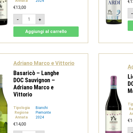
Annata
2024
€
1
€
13,00
Renzo
-
+
-
Barbera
d'Alba
Aggiungi al carrello
DOC
-
Adriano
Marco
e
Vittorio
quantità
Adriano Marco e Vittorio
Ad
Basaricò – Langhe
Li
DOC Sauvignon –
DO
Adriano Marco e
Ma
Vittorio
Ti
Tipologia
Bianchi
Re
Regione
Piemonte
A
Annata
2024
€
1
€
14,00
Basaricò