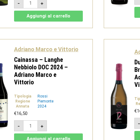
-
+
-
Langhe
DOC
Aggiungi al carrello
Sauvignon
-
Adriano
Marco
e
Vittorio
quantità
Adriano Marco e Vittorio
Ad
Cainassa – Langhe
D
Nebbiolo DOC 2024 –
Br
Adriano Marco e
Ad
Vittorio
Vi
Tipologia
Rossi
Ti
Regione
Piemonte
Re
Annata
2024
€
1
€
16,50
Cainassa
-
+
-
Langhe
Nebbiolo
Aggiungi al carrello