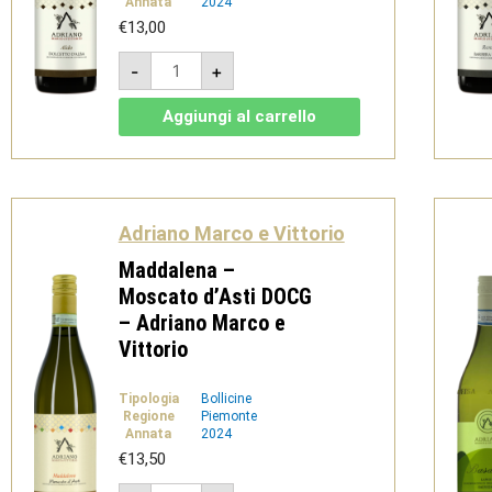
Annata
2024
€
13,00
Aldo
-
+
-
Dolcetto
d'Alba
Aggiungi al carrello
DOC
-
Adriano
Marco
e
Vittorio
quantità
Adriano Marco e Vittorio
Maddalena –
Moscato d’Asti DOCG
– Adriano Marco e
Vittorio
Tipologia
Bollicine
Regione
Piemonte
Annata
2024
€
13,50
Maddalena