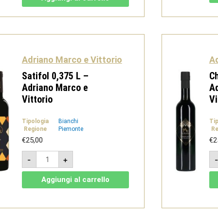
DOC
2024
-
Adriano
Marco
e
Vittorio
quantità
Adriano Marco e Vittorio
Ad
Satifol 0,375 L –
Ch
Adriano Marco e
Ad
Vittorio
Vi
Tipologia
Bianchi
Ti
Regione
Piemonte
Re
€
25,00
€
2
Satifol
-
+
0,375
L
-
Aggiungi al carrello
Adriano
Marco
e
Vittorio
quantità