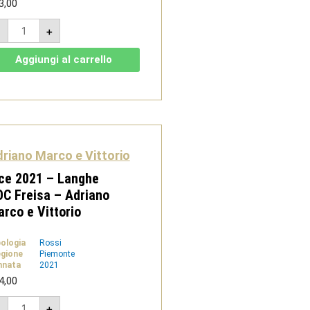
3,00
Ardì
-
+
-
Adriano
Marco
Aggiungi al carrello
e
Vittorio
quantità
riano Marco e Vittorio
ce 2021 – Langhe
C Freisa – Adriano
rco e Vittorio
pologia
Rossi
gione
Piemonte
nnata
2021
4,00
Lice
-
+