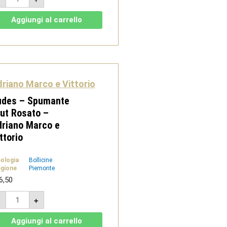
2021
-
Langhe
Aggiungi al carrello
DOC
Freisa
-
Adriano
Marco
e
Vittorio
quantità
riano Marco e Vittorio
udes – Spumante
ut Rosato –
riano Marco e
ttorio
pologia
Bollicine
gione
Piemonte
6,50
Dudes
-
+
-
Spumante
Brut
Aggiungi al carrello
Rosato