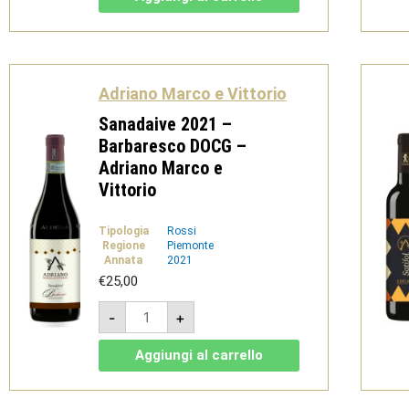
Superiore
DOC
-
Adriano
Marco
e
Vittorio
Adriano Marco e Vittorio
quantità
Sanadaive 2021 –
Barbaresco DOCG –
Adriano Marco e
Vittorio
Tipologia
Rossi
Regione
Piemonte
Annata
2021
€
25,00
Sanadaive
-
+
2021
-
Barbaresco
Aggiungi al carrello
DOCG
-
Adriano
Marco