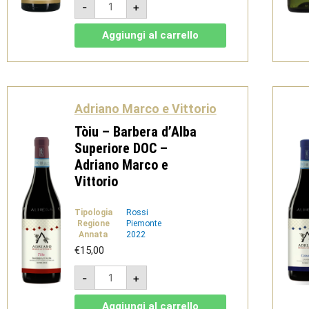
-
+
-
Moscato
d'Asti
Aggiungi al carrello
DOCG
-
Adriano
Marco
e
Vittorio
quantità
Adriano Marco e Vittorio
Tòiu – Barbera d’Alba
Superiore DOC –
Adriano Marco e
Vittorio
Tipologia
Rossi
Regione
Piemonte
Annata
2022
€
15,00
Tòiu
-
+
-
Barbera
d'Alba
Aggiungi al carrello