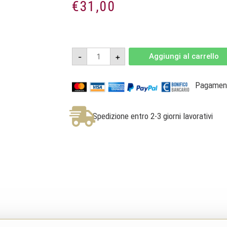
€
31,00
Basarin
-
+
Aggiungi al carrello
2019
-
Barbaresco
DOCG
Pagamenti
-
Adriano
Marco
e
Spedizione entro 2-3 giorni lavorativi
Vittorio
quantità