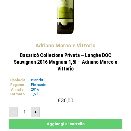
Adriano Marco e Vittorio
Basaricò Collezione Privata – Langhe DOC
Sauvignon 2016 Magnum 1,5l – Adriano Marco e
Vittorio
Tipologia
Bianchi
Regione
Piemonte
Annata
2016
Formato
1,5 l
€
36,00
Basaricò
-
+
Collezione
Privata
-
Langhe
Aggiungi al carrello
DOC
Sauvignon