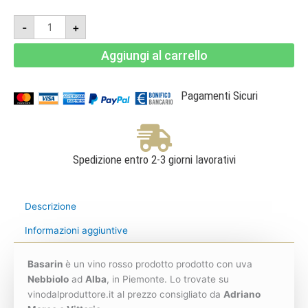
Basarin
-
+
2019
Jeroboam
3l
Aggiungi al carrello
-
Barbaresco
DOCG
-
Adriano
Pagamenti Sicuri
Marco
e
Vittorio
quantità
Spedizione entro 2-3 giorni lavorativi
Descrizione
Informazioni aggiuntive
Basarin
è un vino rosso prodotto prodotto con uva
Nebbiolo
ad
Alba
, in Piemonte. Lo trovate su
vinodalproduttore.it al prezzo consigliato da
Adriano