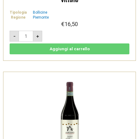
Vittorio
Tipologia
Bollicine
Regione
Piemonte
€
16,50
Dudes
-
+
-
Spumante
Brut
Rosato
Aggiungi al carrello
-
Adriano
Marco
e
Vittorio
quantità