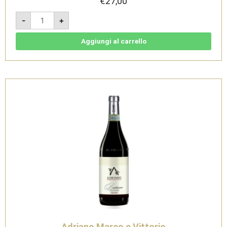
€
27,00
Sanadaive
-
+
2020
-
Barbaresco
DOCG
Aggiungi al carrello
-
Adriano
Marco
e
Vittorio
quantità
Adriano Marco e Vittorio