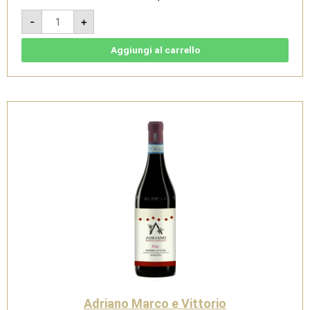
Chinato
-
+
0,50
L
-
Adriano
Aggiungi al carrello
Marco
e
Vittorio
quantità
Adriano Marco e Vittorio