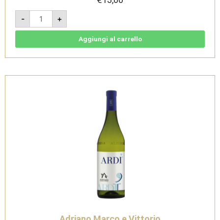
Renzo
-
+
-
Barbera
d'Alba
DOC
Aggiungi al carrello
-
Adriano
Marco
e
Vittorio
quantità
Adriano Marco e Vittorio