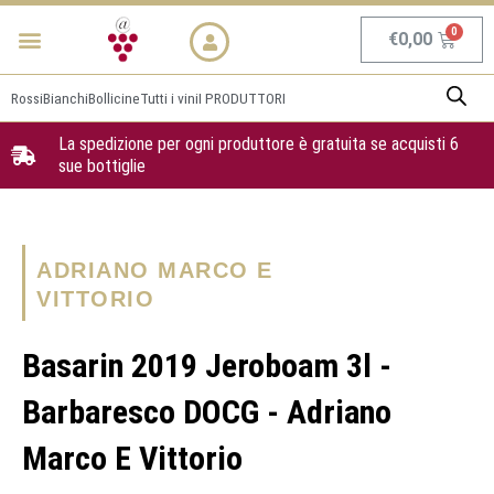
Vai
Menu
NEWS & PROMO
al
Carrel
€
0,00
contenuto
Rossi
Bianchi
Bollicine
Tutti i vini
I PRODUTTORI
La spedizione per ogni produttore è gratuita se acquisti 6
sue bottiglie
ADRIANO MARCO E
VITTORIO
Basarin 2019 Jeroboam 3l -
Barbaresco DOCG - Adriano
Marco E Vittorio