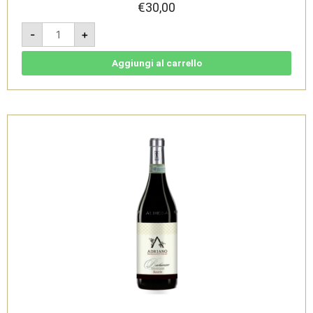
€
30,00
Cainassa
-
+
-
Langhe
Nebbiolo
DOC
Aggiungi al carrello
Magnum
1,5l
2024
-
Adriano
Marco
e
Vittorio
quantità