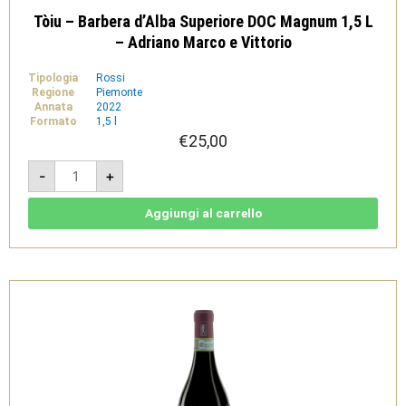
Tòiu – Barbera d’Alba Superiore DOC Magnum 1,5 L
– Adriano Marco e Vittorio
Tipologia
Rossi
Regione
Piemonte
Annata
2022
Formato
1,5 l
€
25,00
Tòiu
-
+
-
Barbera
d'Alba
Superiore
Aggiungi al carrello
DOC
Magnum
1,5
L
-
Adriano
Marco
e
Vittorio
quantità