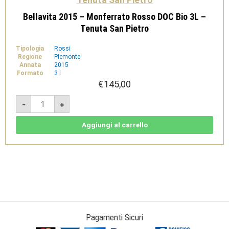
Bellavita 2015 – Monferrato Rosso DOC Bio 3L –
Tenuta San Pietro
Tipologia
Rossi
Regione
Piemonte
Annata
2015
Formato
3 l
€
145,00
Bellavita
-
+
2015
-
Monferrato
Rosso
Aggiungi al carrello
DOC
Bio
3L
-
Tenuta
San
Pietro
quantità
Pagamenti Sicuri