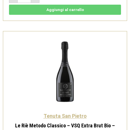
2020
-
Gavi
Aggiungi al carrello
DOCG
bio
1,5L
-
Tenuta
San
Pietro
quantità
Tenuta San Pietro
Le Riè Metodo Classico – VSQ Extra Brut Bio –