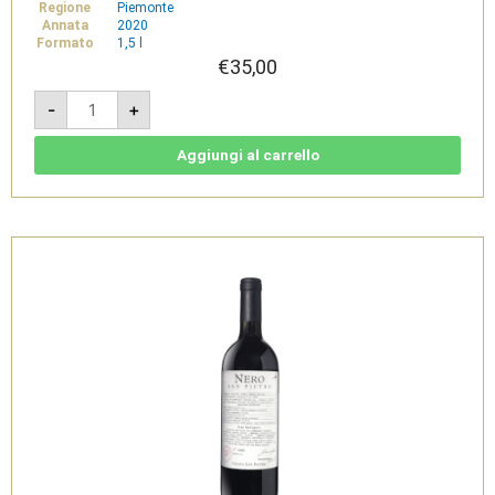
Regione
Piemonte
Annata
2020
Formato
1,5 l
€
35,00
Nero
-
+
2020
-
Monferrato
Rosso
Aggiungi al carrello
DOC
1,5L
-
Tenuta
San
Pietro
quantità