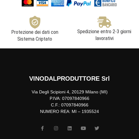
Spedizione entro 2-3 giorni
Protezione dei dati con
lavorativi
Sistema Criptato
VINODALPRODUTTORE Srl
Via Degli Scipioni 4, 20129 Milano (MI)
P.IVA: 07097840966
C.F.: 07097840966
NUMERO REA: MI – 1935524
F
I
L
Y
T
a
n
i
o
w
c
s
n
u
i
e
t
k
t
t