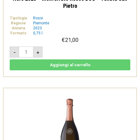
Pietro
Tipologia
Rossi
Regione
Piemonte
Annata
2023
Formato
0,75 l
€
21,00
Nero
-
+
2023
-
Monferrato
Rosso
Aggiungi al carrello
DOC
-
Tenuta
San
Pietro
quantità