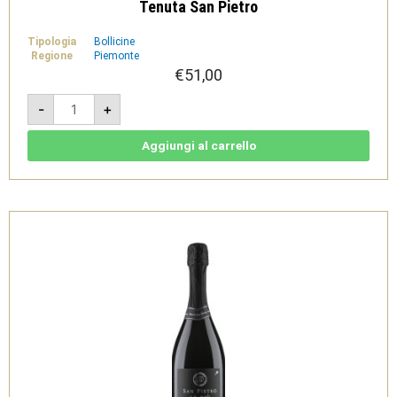
Tenuta San Pietro
Tipologia
Bollicine
Regione
Piemonte
€
51,00
Le
-
+
Riè
Metodo
Classico
-
Aggiungi al carrello
VSQ
Extra
Brut
Bio
-
Tenuta
San
Pietro
quantità