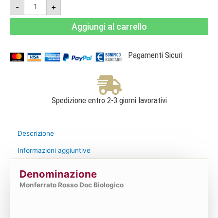
Bellavita
-
+
2018
-
Monferrato
Aggiungi al carrello
Rosso
DOC
Bio
-
Tenuta
Pagamenti Sicuri
San
Pietro
quantità
Spedizione entro 2-3 giorni lavorativi
Descrizione
Informazioni aggiuntive
Denominazione
Monferrato Rosso Doc Biologico