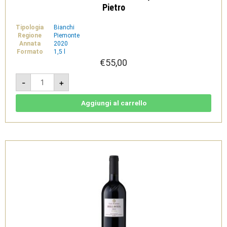
Pietro
Tipologia
Bianchi
Regione
Piemonte
Annata
2020
Formato
1,5 l
€
55,00
Il
-
+
Mandorlo
2020
-
Gavi
Aggiungi al carrello
DOCG
bio
1,5L
-
Tenuta
San
Pietro
quantità