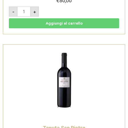
€
80,00
Nero
-
+
2020
-
Monferrato
Rosso
Aggiungi al carrello
DOC
3L
-
Tenuta
San
Pietro
quantità
Tenuta San Pietro