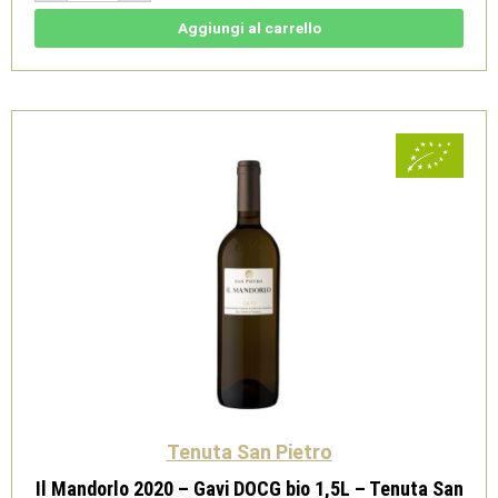
-
Gavi
Aggiungi al carrello
DOCG
bio
1,5L
-
Tenuta
San
Pietro
quantità
Tenuta San Pietro
Il Mandorlo 2020 – Gavi DOCG bio 1,5L – Tenuta San