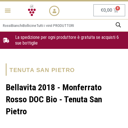
Vai
Menu
NEWS & PROMO
al
Carrel
€
0,00
contenuto
Rossi
Bianchi
Bollicine
Tutti i vini
I PRODUTTORI
La spedizione per ogni produttore è gratuita se acquisti 6
sue bottiglie
TENUTA SAN PIETRO
Bellavita 2018 - Monferrato
Rosso DOC Bio - Tenuta San
Pietro