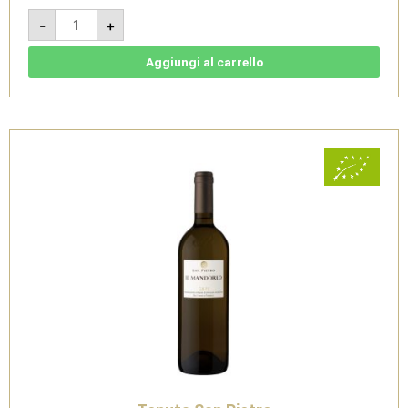
Il
-
+
Mandorlo
2020
-
Gavi
Aggiungi al carrello
DOCG
bio
-
Tenuta
San
Pietro
quantità