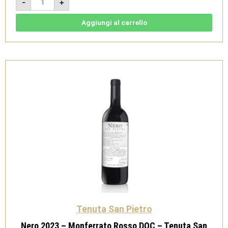
-
+
San
Pietro
-
V.S.Q.
Aggiungi al carrello
Brut
Bio
-
Tenuta
San
Pietro
quantità
Tenuta San Pietro
Nero 2023 – Monferrato Rosso DOC – Tenuta San