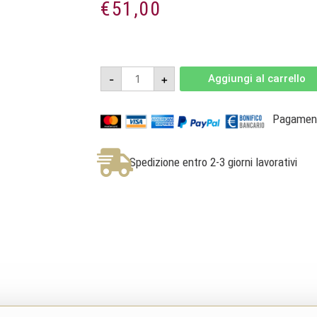
€
51,00
Le
-
+
Aggiungi al carrello
Riè
Metodo
Classico
-
Pagamenti
VSQ
Extra
Brut
Bio
Spedizione entro 2-3 giorni lavorativi
-
Tenuta
San
Pietro
quantità