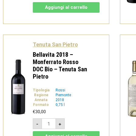
Pietro
-
Aggiungi al carrello
V.S.Q.
Brut
Bio
-
Tenuta
San
Pietro
quantità
Tenuta San Pietro
Bellavita 2018 –
Monferrato Rosso
DOC Bio – Tenuta San
Pietro
Tipologia
Rossi
Regione
Piemonte
Annata
2018
Formato
0,75 l
€
30,00
Bellavita
-
+
2018
-
Monferrato