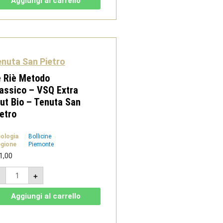
Aggiungi al carrello
Rosso
DOC
1,5L
-
Tenuta
San
Pietro
quantità
nuta San Pietro
 Riè Metodo
assico – VSQ Extra
ut Bio – Tenuta San
etro
pologia
Bollicine
gione
Piemonte
1,00
Le
-
+
Riè
Metodo
Classico
Aggiungi al carrello
-
VSQ
Extra
Brut