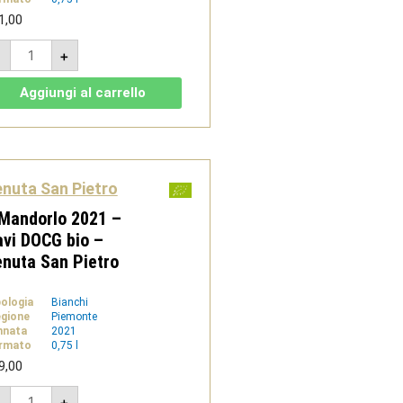
1,00
Nero
-
+
2023
-
Monferrato
Aggiungi al carrello
Rosso
DOC
-
Tenuta
San
Pietro
quantità
nuta San Pietro
 Mandorlo 2021 –
vi DOCG bio –
nuta San Pietro
pologia
Bianchi
gione
Piemonte
nnata
2021
rmato
0,75 l
9,00
Il
-
+