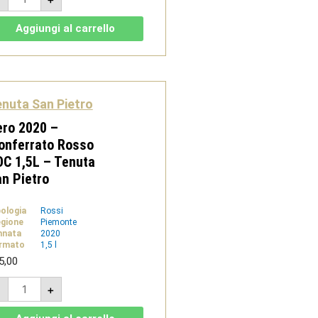
Mandorlo
2021
-
Aggiungi al carrello
Gavi
DOCG
bio
-
Tenuta
San
Pietro
nuta San Pietro
quantità
ro 2020 –
onferrato Rosso
C 1,5L – Tenuta
n Pietro
pologia
Rossi
gione
Piemonte
nnata
2020
rmato
1,5 l
5,00
Nero
-
+
2020
-
Monferrato