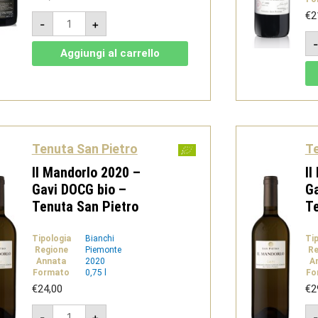
Brut
€
2
-
+
San
Pietro
-
Aggiungi al carrello
V.S.Q.
Brut
Bio
-
Tenuta
San
Pietro
quantità
Tenuta San Pietro
Te
Il Mandorlo 2020 –
Il
Gavi DOCG bio –
Ga
Tenuta San Pietro
Te
Tipologia
Bianchi
Ti
Regione
Piemonte
Re
Annata
2020
A
Formato
0,75 l
Fo
€
24,00
€
2
Il
-
+