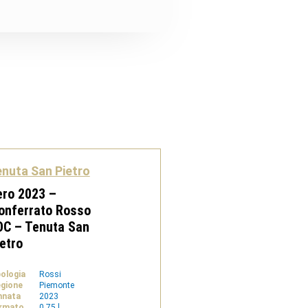
nuta San Pietro
ro 2023 –
onferrato Rosso
OC – Tenuta San
etro
pologia
Rossi
gione
Piemonte
nnata
2023
rmato
0,75 l