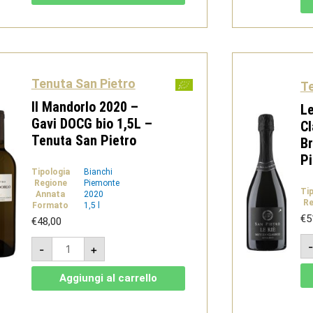
DOCG
Bio
1,5L
-
Tenuta
San
Pietro
quantità
Tenuta San Pietro
Te
Il Mandorlo 2020 –
Le
Gavi DOCG bio 1,5L –
Cl
Tenuta San Pietro
Br
Pi
Tipologia
Bianchi
Regione
Piemonte
Ti
Annata
2020
Re
Formato
1,5 l
€
5
€
48,00
Il
-
+
Mandorlo
2020
-
Aggiungi al carrello
Gavi
DOCG
bio