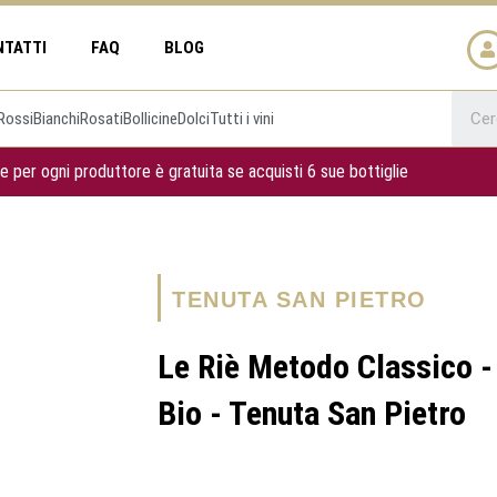
NTATTI
FAQ
BLOG
Rossi
Bianchi
Rosati
Bollicine
Dolci
Tutti i vini
e per ogni produttore è gratuita se acquisti 6 sue bottiglie
TENUTA SAN PIETRO
Le Riè Metodo Classico -
Bio - Tenuta San Pietro