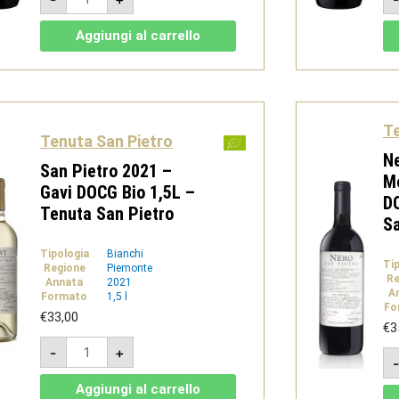
Mandorlo
2020
-
Aggiungi al carrello
Gavi
DOCG
bio
-
Tenuta
San
Pietro
Te
quantità
Tenuta San Pietro
Ne
San Pietro 2021 –
M
Gavi DOCG Bio 1,5L –
DO
Tenuta San Pietro
Sa
Tipologia
Bianchi
Ti
Regione
Piemonte
Re
Annata
2021
A
Formato
1,5 l
Fo
€
33,00
€
3
San
-
+
Pietro
2021
-
Aggiungi al carrello
Gavi