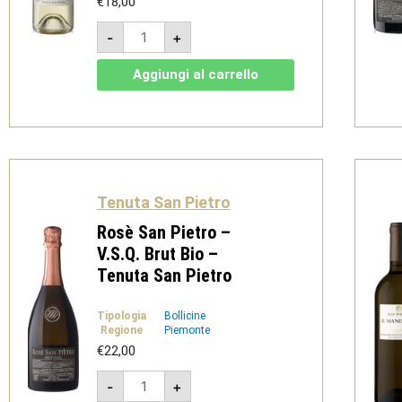
€
18,00
San
-
+
Pietro
2023
-
Aggiungi al carrello
Gavi
docg
Bio
-
Tenuta
San
Pietro
quantità
Tenuta San Pietro
Rosè San Pietro –
V.S.Q. Brut Bio –
Tenuta San Pietro
Tipologia
Bollicine
Regione
Piemonte
€
22,00
Rosè
-
+
San