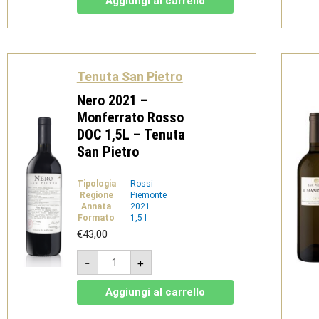
Aggiungi al carrello
Rosso
DOC
Bio
-
Tenuta
San
Pietro
Tenuta San Pietro
quantità
Nero 2021 –
Monferrato Rosso
DOC 1,5L – Tenuta
San Pietro
Tipologia
Rossi
Regione
Piemonte
Annata
2021
Formato
1,5 l
€
43,00
Nero
-
+
2021
-
Monferrato
Aggiungi al carrello
Rosso
DOC
1,5L