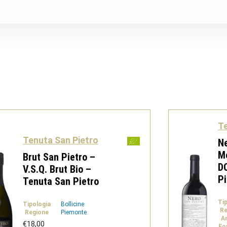
Te
Tenuta San Pietro
Ne
M
Brut San Pietro –
D
V.S.Q. Brut Bio –
Pi
Tenuta San Pietro
Ti
Tipologia
Bollicine
Re
Regione
Piemonte
A
€
18,00
Fo