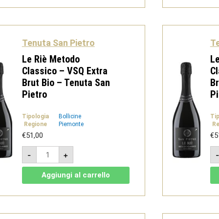
1,5L
-
Tenuta
San
Pietro
Tenuta San Pietro
Te
quantità
Le Riè Metodo
Le
Classico – VSQ Extra
Cl
Brut Bio – Tenuta San
Br
Pietro
Pi
Tipologia
Bollicine
Ti
Regione
Piemonte
Re
€
51,00
€
5
Le
-
+
Riè
Metodo
Classico
Aggiungi al carrello
-
VSQ
Extra
Brut
Bio
-