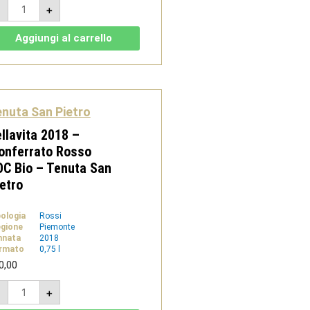
Nero
-
+
2023
-
Monferrato
Aggiungi al carrello
Rosso
DOC
-
Tenuta
San
Pietro
quantità
nuta San Pietro
llavita 2018 –
onferrato Rosso
C Bio – Tenuta San
etro
pologia
Rossi
gione
Piemonte
nnata
2018
rmato
0,75 l
0,00
Bellavita
-
+
2018
-