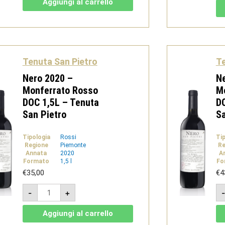
Aggiungi al carrello
Gavi
DOCG
bio
-
Tenuta
San
Pietro
quantità
Tenuta San Pietro
Te
Nero 2020 –
Ne
Monferrato Rosso
M
DOC 1,5L – Tenuta
DO
San Pietro
Sa
Tipologia
Rossi
Ti
Regione
Piemonte
Re
Annata
2020
A
Formato
1,5 l
Fo
€
35,00
€
4
Nero
-
+
2020
-
Monferrato
Aggiungi al carrello
Rosso
DOC