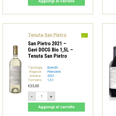
Aggiungi al carrello
Gavi
DOCG
bio
-
Tenuta
San
Pietro
quantità
Tenuta San Pietro
San Pietro 2021 –
Gavi DOCG Bio 1,5L –
Tenuta San Pietro
Tipologia
Bianchi
Regione
Piemonte
Annata
2021
Formato
1,5 l
€
33,00
San
-
+
Pietro
2021
-
Aggiungi al carrello
Gavi
DOCG