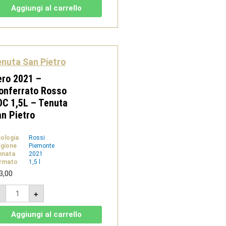
Monferrato
Aggiungi al carrello
Rosso
DOC
Bio
-
Tenuta
San
Pietro
nuta San Pietro
quantità
ro 2021 –
onferrato Rosso
C 1,5L – Tenuta
n Pietro
pologia
Rossi
gione
Piemonte
nnata
2021
rmato
1,5 l
3,00
Nero
-
+
2021
-
Monferrato
Aggiungi al carrello
Rosso
DOC