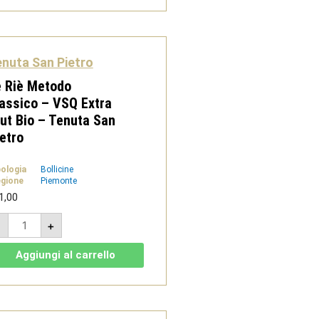
1,5L
-
Tenuta
San
Pietro
nuta San Pietro
quantità
 Riè Metodo
assico – VSQ Extra
ut Bio – Tenuta San
etro
pologia
Bollicine
gione
Piemonte
1,00
Le
-
+
Riè
Metodo
Classico
Aggiungi al carrello
-
VSQ
Extra
Brut
Bio
-