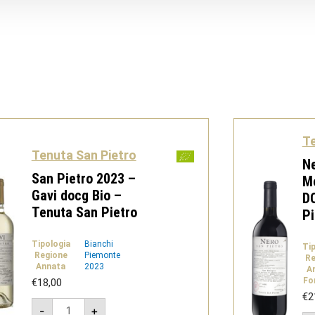
Te
Tenuta San Pietro
Ne
San Pietro 2023 –
M
Gavi docg Bio –
D
Tenuta San Pietro
Pi
Tipologia
Bianchi
Ti
Regione
Piemonte
Re
Annata
2023
A
Fo
€
18,00
€
2
San
-
+
Pietro