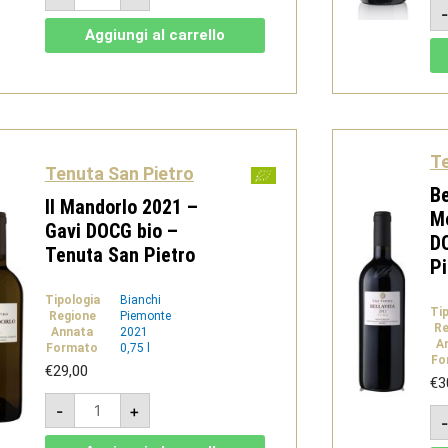
2023
-
Aggiungi al carrello
Gavi
docg
Bio
-
Tenuta
San
Pietro
quantità
Te
Tenuta San Pietro
Be
Il Mandorlo 2021 –
M
Gavi DOCG bio –
DO
Tenuta San Pietro
Pi
Tipologia
Bianchi
Ti
Regione
Piemonte
Re
Annata
2021
A
Formato
0,75 l
Fo
€
29,00
€
3
Il
-
+
Mandorlo
2021
-