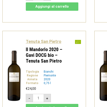
Pietro
-
Aggiungi al carrello
V.S.Q.
Brut
Bio
-
Tenuta
San
Pietro
quantità
Tenuta San Pietro
Il Mandorlo 2020 –
Gavi DOCG bio –
Tenuta San Pietro
Tipologia
Bianchi
Regione
Piemonte
Annata
2020
Formato
0,75 l
€
24,00
Il
-
+
Mandorlo
2020
-