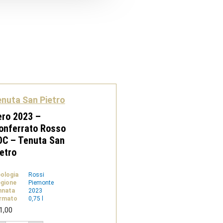
nuta San Pietro
ro 2023 –
onferrato Rosso
OC – Tenuta San
etro
pologia
Rossi
gione
Piemonte
nnata
2023
rmato
0,75 l
1,00