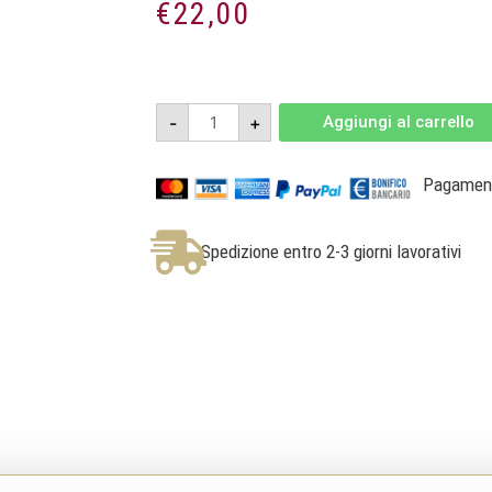
€
22,00
Rosè
-
+
Aggiungi al carrello
San
Pietro
-
V.S.Q.
Pagamenti
Brut
Bio
-
Tenuta
Spedizione entro 2-3 giorni lavorativi
San
Pietro
quantità