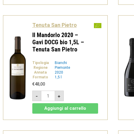
Bio
1,5L
-
Tenuta
San
Pietro
Tenuta San Pietro
quantità
Il Mandorlo 2020 –
Gavi DOCG bio 1,5L –
Tenuta San Pietro
Tipologia
Bianchi
Regione
Piemonte
Annata
2020
Formato
1,5 l
€
48,00
Il
-
+
Mandorlo
2020
-
Aggiungi al carrello
Gavi
DOCG
bio
1,5L
-
Tenuta