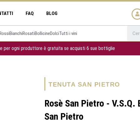
NTATTI
FAQ
BLOG
Rossi
Bianchi
Rosati
Bollicine
Dolci
Tutti i vini
e per ogni produttore è gratuita se acquisti 6 sue bottiglie
TENUTA SAN PIETRO
Rosè San Pietro - V.S.Q. 
San Pietro