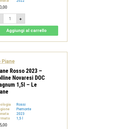
nnata
2022
0,00
Maggiorina
-
+
2022
-
Vino
Aggiungi al carrello
Rosso
-
Le
Piane
quantità
 Piane
ane Rosso 2023 –
lline Novaresi DOC
gnum 1,5l – Le
iane
pologia
Rossi
gione
Piemonte
nnata
2023
rmato
1,5 l
5,00