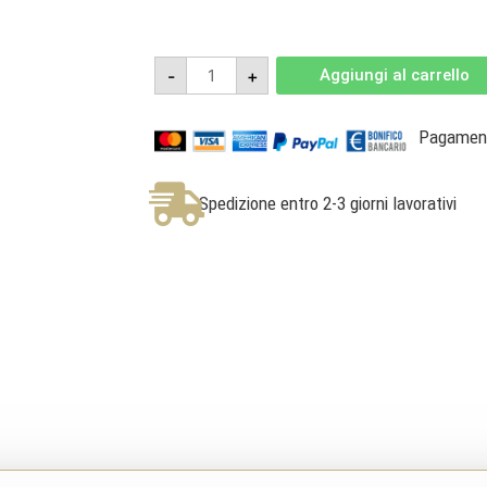
Boca
-
+
Aggiungi al carrello
DOC
2019
-
Le
Pagamenti
Piane
quantità
Spedizione entro 2-3 giorni lavorativi