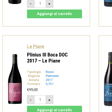
Piane
-
+
Rosso
2023
-
Aggiungi al carrello
Colline
Novaresi
DOC
-
Le
Piane
quantità
Le Piane
Plinius III Boca DOC
2017 – Le Piane
Tipologia
Rossi
Regione
Piemonte
Annata
2017
Formato
0,75 l
€
99,00
Plinius
-
+
III
Boca
DOC
Aggiungi al carrello
2017