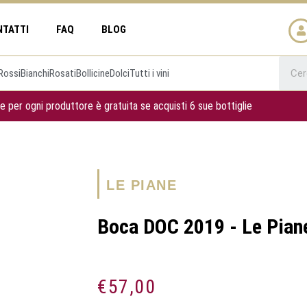
NTATTI
FAQ
BLOG
Rossi
Bianchi
Rosati
Bollicine
Dolci
Tutti i vini
e per ogni produttore è gratuita se acquisti 6 sue bottiglie
LE PIANE
Boca DOC 2019 - Le Pian
€
57,00