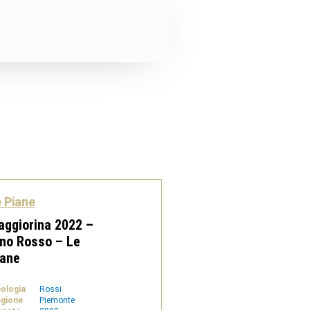
 Piane
ggiorina 2022 –
no Rosso – Le
iane
pologia
Rossi
gione
Piemonte