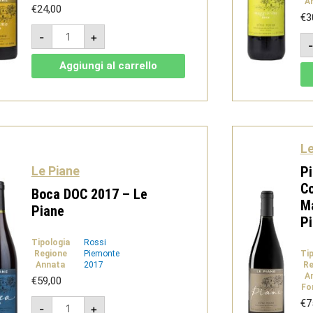
A
€
24,00
€
3
Mimmo
-
+
2020
-
Vino
Aggiungi al carrello
rosso
-
Le
Piane
quantità
Le
Le Piane
Pi
Co
Boca DOC 2017 – Le
Ma
Piane
P
Tipologia
Rossi
Regione
Piemonte
Ti
Annata
2017
Re
A
€
59,00
Fo
Boca
€
7
-
+
DOC