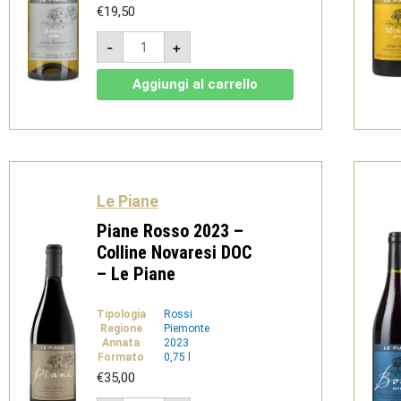
€
19,50
Bianko
-
+
2024
-
Vino
Aggiungi al carrello
Bianco
-
Le
Piane
quantità
Le Piane
Piane Rosso 2023 –
Colline Novaresi DOC
– Le Piane
Tipologia
Rossi
Regione
Piemonte
Annata
2023
Formato
0,75 l
€
35,00