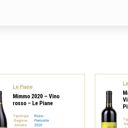
Le
Le Piane
Ma
Mimmo 2020 – Vino
Vi
rosso – Le Piane
P
Tipologia
Rossi
Ti
Regione
Piemonte
Re
Annata
2020