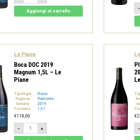
2017
-
Aggiungi al carrello
Le
Piane
quantità
Le Piane
Le
Boca DOC 2019
Pl
Magnum 1,5L – Le
2
Piane
Le
Tipologia
Rossi
Ti
Regione
Piemonte
Re
Annata
2019
A
Formato
1,5 l
Fo
€
118,00
€
2
Boca
-
+
DOC
2019
Magnum