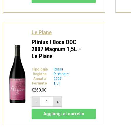
-
Le
Piane
quantità
Le Piane
Plinius I Boca DOC
2007 Magnum 1,5L –
Le Piane
Tipologia
Rossi
Regione
Piemonte
Annata
2007
Formato
1,5 l
€
260,00
Plinius
-
+
I
Boca
DOC
Aggiungi al carrello
2007
Magnum
1,5L
-