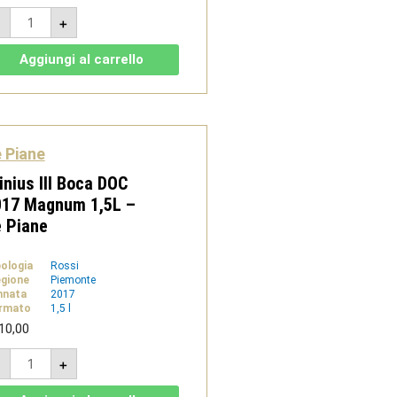
Piane
-
+
Rosso
2023
-
Aggiungi al carrello
Colline
Novaresi
DOC
Magnum
1,5l
-
Le
 Piane
Piane
quantità
inius III Boca DOC
017 Magnum 1,5L –
 Piane
pologia
Rossi
gione
Piemonte
nnata
2017
rmato
1,5 l
10,00
Plinius
-
+
III
Boca
DOC