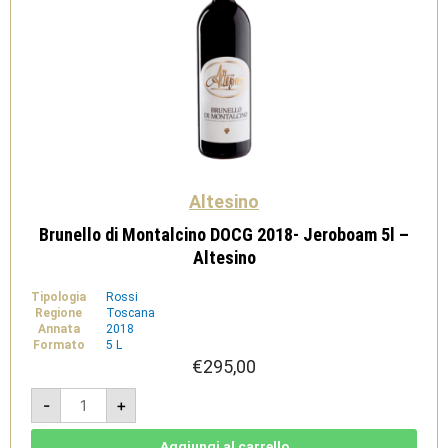
Altesino
Brunello di Montalcino DOCG 2018- Jeroboam 5l –
Altesino
Tipologia
Rossi
Regione
Toscana
Annata
2018
Formato
5 L
€
295,00
Brunello
-
+
di
Montalcino
DOCG
2018-
Aggiungi al carrello