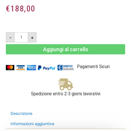
€
188,00
Brunello
-
+
di
Montalcino
DOCG
Aggiungi al carrello
2018-
Doppia
Magnum
3l
-
Pagamenti Sicuri
Altesino
quantità
Spedizione entro 2-3 giorni lavorativi
Descrizione
Informazioni aggiuntive