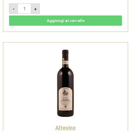
Rosso
-
+
di
Montalcino
DOC
2024
Aggiungi al carrello
-
Altesino
quantità
Altesino