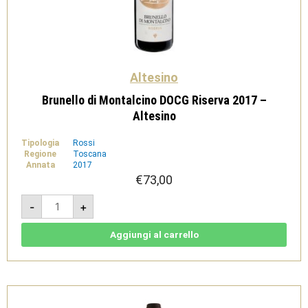
Altesino
Brunello di Montalcino DOCG Riserva 2017 –
Altesino
Tipologia
Rossi
Regione
Toscana
Annata
2017
€
73,00
Brunello
-
+
di
Montalcino
DOCG
Riserva
Aggiungi al carrello
2017
-
Altesino
quantità