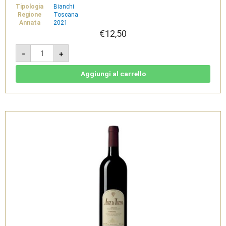
Tipologia
Bianchi
Regione
Toscana
Annata
2021
€
12,50
Bianco
-
+
Toscana
IGT
2021
-
Aggiungi al carrello
Altesino
quantità