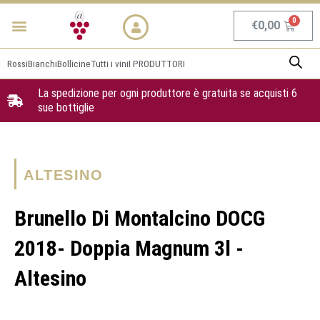
Vai
Menu
NEWS & PROMO
al
Carrel
€
0,00
contenuto
Rossi
Bianchi
Bollicine
Tutti i vini
I PRODUTTORI
La spedizione per ogni produttore è gratuita se acquisti 6
sue bottiglie
ALTESINO
Brunello Di Montalcino DOCG
2018- Doppia Magnum 3l -
Altesino