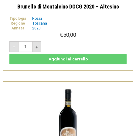
Brunello di Montalcino DOCG 2020 – Altesino
Tipologia
Rossi
Regione
Toscana
Annata
2020
€
50,00
Brunello
-
+
di
Montalcino
DOCG
2020
Aggiungi al carrello
-
Altesino
quantità