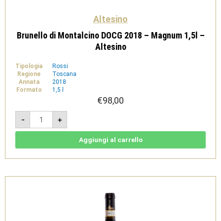
Altesino
Brunello di Montalcino DOCG 2018 – Magnum 1,5l –
Altesino
Tipologia
Rossi
Regione
Toscana
Annata
2018
Formato
1,5 l
€
98,00
Brunello
-
+
di
Montalcino
DOCG
2018
Aggiungi al carrello
-
Magnum
1,5l
-
Altesino
quantità