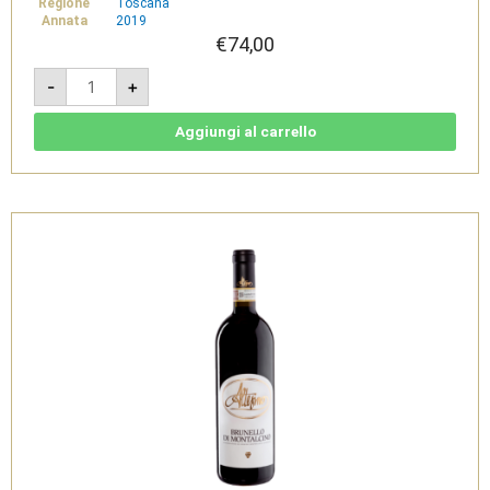
Regione
Toscana
Annata
2019
€
74,00
Brunello
-
+
di
Montalcino
DOCG
Montosoli
Aggiungi al carrello
2019
-
Altesino
quantità