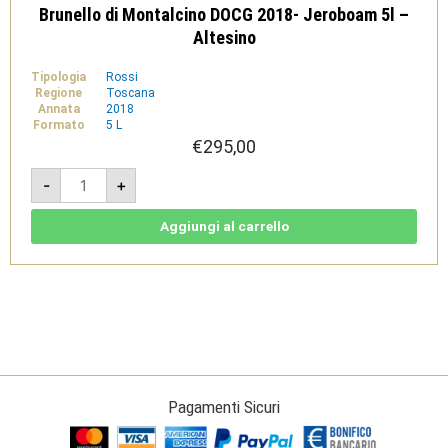
Brunello di Montalcino DOCG 2018- Jeroboam 5l –
Altesino
Tipologia
Rossi
Regione
Toscana
Annata
2018
Formato
5 L
€
295,00
Brunello
-
+
di
Montalcino
DOCG
2018-
Aggiungi al carrello
Jeroboam
5l
-
Altesino
quantità
Pagamenti Sicuri