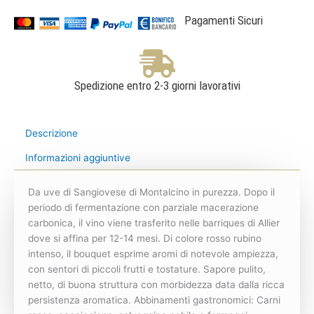
Pagamenti Sicuri
Spedizione entro 2-3 giorni lavorativi
Descrizione
Informazioni aggiuntive
Da uve di Sangiovese di Montalcino in purezza. Dopo il
periodo di fermentazione con parziale macerazione
carbonica, il vino viene trasferito nelle barriques di Allier
dove si affina per 12-14 mesi. Di colore rosso rubino
intenso, il bouquet esprime aromi di notevole ampiezza,
con sentori di piccoli frutti e tostature. Sapore pulito,
netto, di buona struttura con morbidezza data dalla ricca
persistenza aromatica. Abbinamenti gastronomici: Carni