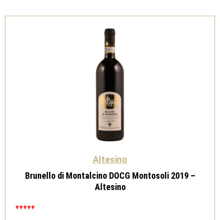
quantità
Altesino
Brunello di Montalcino DOCG Montosoli 2019 –
Altesino