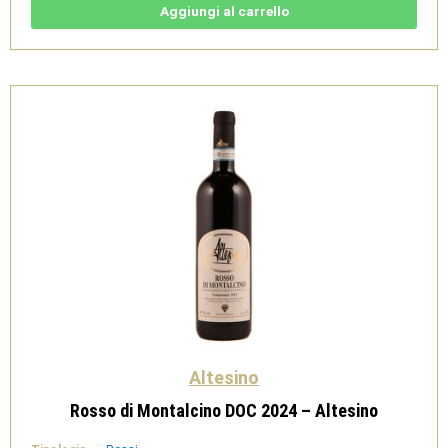
2018
Aggiungi al carrello
-
Altesino
quantità
Altesino
Rosso di Montalcino DOC 2024 – Altesino