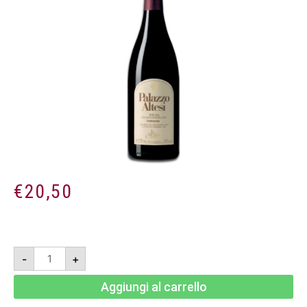
€
20,50
Palazzo
-
+
Altesi
IGT
Toscana
Aggiungi al carrello
2018
quantità