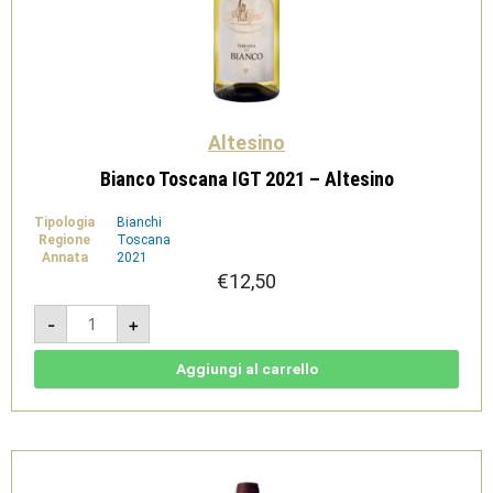
Altesino
Bianco Toscana IGT 2021 – Altesino
Tipologia
Bianchi
Regione
Toscana
Annata
2021
€
12,50
Bianco
-
+
Toscana
IGT
2021
-
Aggiungi al carrello
Altesino
quantità