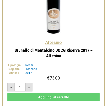
Altesino
Brunello di Montalcino DOCG Riserva 2017 –
Altesino
Tipologia
Rossi
Regione
Toscana
Annata
2017
€
73,00
Brunello
-
+
di
Montalcino
DOCG
Riserva
Aggiungi al carrello
2017
-
Altesino