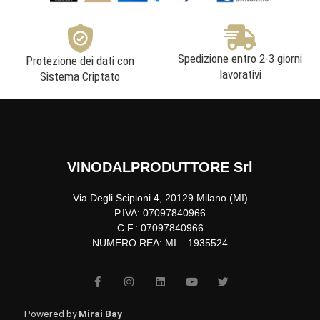
Spedizione entro 2-3 giorni
Protezione dei dati con
lavorativi
Sistema Criptato
VINODALPRODUTTORE Srl
Via Degli Scipioni 4, 20129 Milano (MI)
P.IVA: 07097840966
C.F.: 07097840966
NUMERO REA: MI – 1935524
F
I
L
Y
T
a
n
i
o
w
c
s
n
u
i
e
t
k
t
t
b
a
e
u
t
Powered by
Mirai Bay