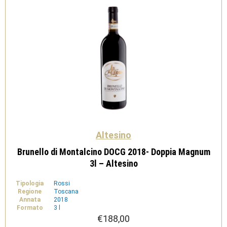
Altesino
Brunello di Montalcino DOCG 2018- Doppia Magnum
3l – Altesino
Tipologia
Rossi
Regione
Toscana
Annata
2018
Formato
3 l
€
188,00