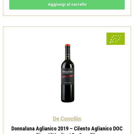
Spumante
Brut
Aggiungi al carrello
-
Viticoltori
De
Concillis
quantità
De Conciliis
Donnaluna Aglianico 2019 – Cilento Aglianico DOC