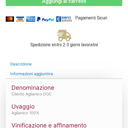
Aggiungi al carrello
Cilento
Aglianico
DOC
Bio
1,5L
Pagamenti Sicuri
-
Viticoltori
De
Conciliis
quantità
Spedizione entro 2-3 giorni lavorativi
Descrizione
Informazioni aggiuntive
Denominazione
Cilento Aglianico DOC
Uvaggio
Aglianico 100%
Vinificazione e affinamento