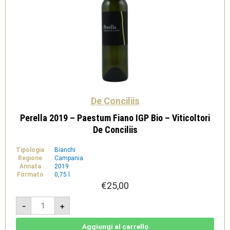
De Conciliis
Perella 2019 – Paestum Fiano IGP Bio – Viticoltori
De Conciliis
Tipologia
Bianchi
Regione
Campania
Annata
2019
Formato
0,75 l
€
25,00
Perella
-
+
2019
-
Paestum
Fiano
Aggiungi al carrello