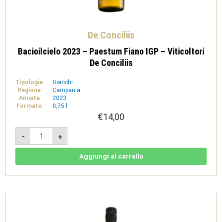
De Conciliis
Bacioilcielo 2023 – Paestum Fiano IGP – Viticoltori
De Conciliis
Tipologia
Bianchi
Regione
Campania
Annata
2023
Formato
0,75 l
€
14,00
Bacioilcielo
-
+
2023
-
Paestum
Fiano
Aggiungi al carrello
IGP
-
Viticoltori
De
Conciliis
quantità