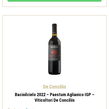
IGP
-
Viticoltori
De
Conciliis
quantità
De Conciliis
Bacioilcielo 2022 – Paestum Aglianico IGP –
Viticoltori De Conciliis