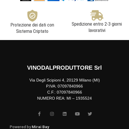
Spedizione entro 2-3 giorni
Protezione dei dati con
lavorativi
Sistema Criptato
VINODALPRODUTTORE Srl
Via Degli Scipioni 4, 20129 Milano (MI)
P.IVA: 07097840966
C.F.: 07097840966
NUMERO REA: MI – 1935524
F
I
L
Y
T
a
n
i
o
w
c
s
n
u
i
e
t
k
t
t
b
a
e
u
t
Powered by
Mirai Bay