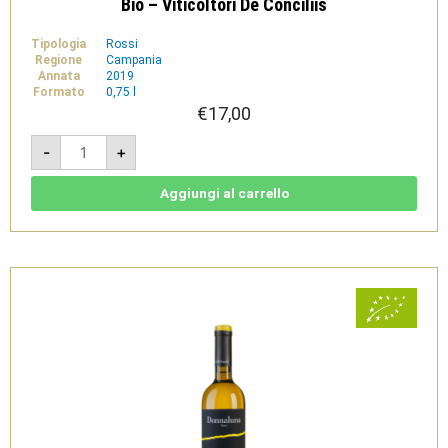
Bio – Viticoltori De Conciliis
Tipologia
Rossi
Regione
Campania
Annata
2019
Formato
0,75 l
€
17,00
Donnaluna
-
+
Aglianico
2019
-
Cilento
Aggiungi al carrello
Aglianico
DOC
Bio
-
Viticoltori
De
Conciliis
quantità