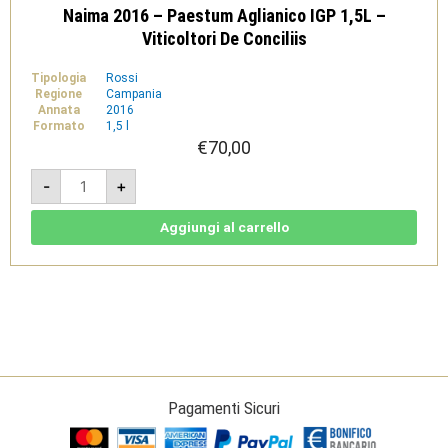
Naima 2016 – Paestum Aglianico IGP 1,5L –
Viticoltori De Conciliis
Tipologia
Rossi
Regione
Campania
Annata
2016
Formato
1,5 l
€
70,00
Naima
-
+
2016
-
Paestum
Aglianico
Aggiungi al carrello
IGP
1,5L
-
Viticoltori
De
Conciliis
quantità
Pagamenti Sicuri