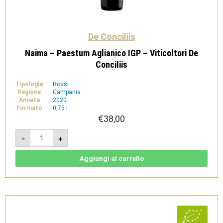
De Conciliis
Naima – Paestum Aglianico IGP – Viticoltori De
Conciliis
Tipologia
Rossi
Regione
Campania
Annata
2020
Formato
0,75 l
€
38,00
Naima
-
+
-
Paestum
Aglianico
IGP
Aggiungi al carrello
-
Viticoltori
De
Conciliis
quantità