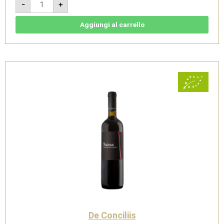
-
+
Wilburger
2009
-
Paestum
Aggiungi al carrello
Aglianico
IGP
-
Viticoltori
De
Conciliis
quantità
De Conciliis