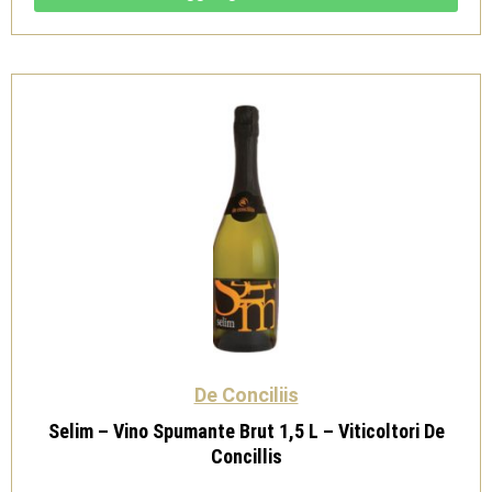
IGP
Bio
-
Viticoltori
De
Conciliis
quantità
De Conciliis
Selim – Vino Spumante Brut 1,5 L – Viticoltori De
Concillis