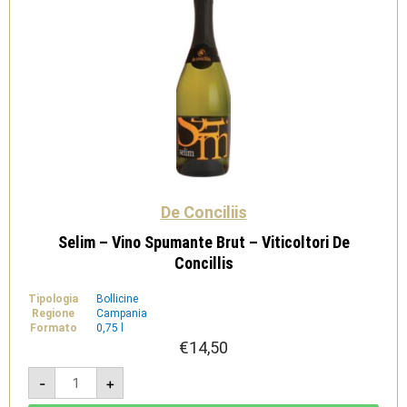
De Conciliis
Selim – Vino Spumante Brut – Viticoltori De
Concillis
Tipologia
Bollicine
Regione
Campania
Formato
0,75 l
€
14,50
Selim
-
+
-
Vino