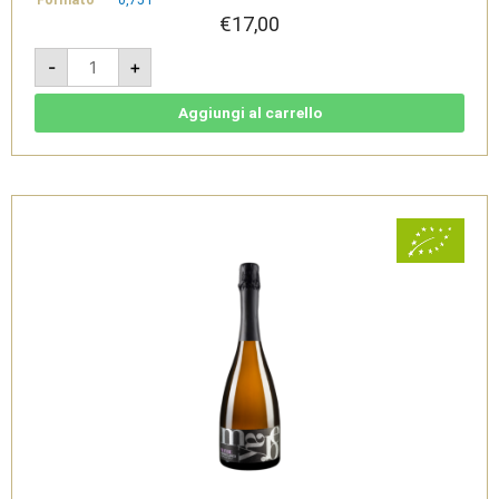
€
17,00
Misterioso
-
+
2020
-
Aglianicone
Paestum
Aggiungi al carrello
Rosso
IGP
-
Viticoltori
De
Conciliis
quantità