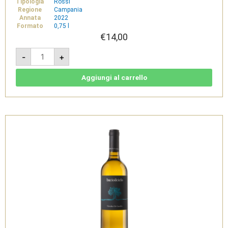
Tipologia
Rossi
Regione
Campania
Annata
2022
Formato
0,75 l
€
14,00
Bacioilcielo
-
+
2022
-
Paestum
Aglianico
Aggiungi al carrello
IGP
-
Viticoltori
De
Conciliis
quantità