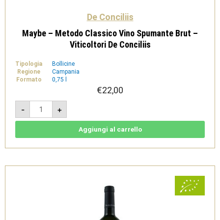
De Conciliis
Maybe – Metodo Classico Vino Spumante Brut –
Viticoltori De Conciliis
Tipologia
Bollicine
Regione
Campania
Formato
0,75 l
€
22,00
Maybe
-
+
-
Metodo
Classico
Vino
Aggiungi al carrello
Spumante
Brut
-
Viticoltori
De
Conciliis
quantità