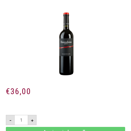
€
36,00
Donnaluna
-
+
Aglianico
2019
-