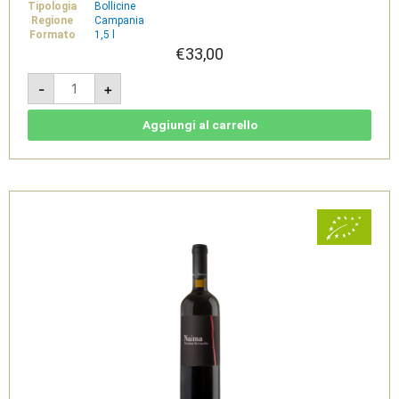
Tipologia
Bollicine
Regione
Campania
Formato
1,5 l
€
33,00
Selim
-
+
-
Vino
Spumante
Brut
Aggiungi al carrello
1,5
L
-
Viticoltori
De
Concillis
quantità