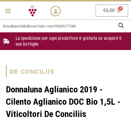
Vai
Menu
NEWS & PROMO
al
Carrel
€
0,00
contenuto
Rossi
Bianchi
Bollicine
Tutti i vini
I PRODUTTORI
La spedizione per ogni produttore è gratuita se acquisti 6
sue bottiglie
DE CONCILIIS
Donnaluna Aglianico 2019 -
Cilento Aglianico DOC Bio 1,5L -
Viticoltori De Conciliis