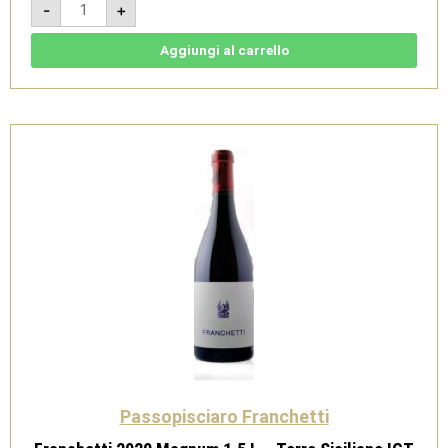
-
+
2023
-
Terre
Siciliane
Aggiungi al carrello
IGT
-
Passopisciaro
1,5L
quantità
Passopisciaro Franchetti