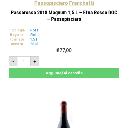
Passopisciaro Franchetti
Passorosso 2018 Magnum 1,5 L – Etna Rosso DOC
– Passopisciaro
Tipologia
Rossi
Regione
Sicilia
Formato
1,5 l
Annata
2018
€
77,00
Passorosso
-
+
2018
Magnum
1,5
L
Aggiungi al carrello
-
Etna
Rosso
DOC
-
Passopisciaro
quantità