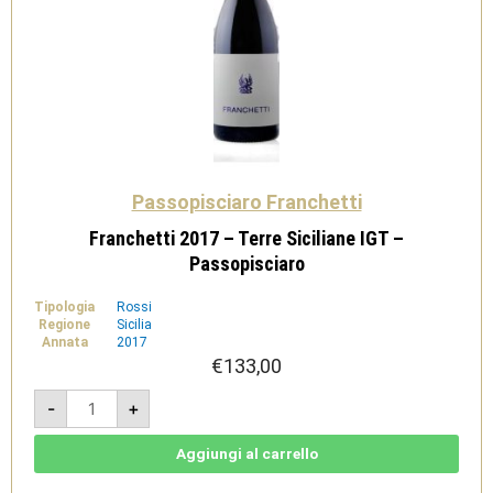
Passopisciaro Franchetti
Franchetti 2017 – Terre Siciliane IGT –
Passopisciaro
Tipologia
Rossi
Regione
Sicilia
Annata
2017
€
133,00
Franchetti
-
+
2017
-
Terre
Siciliane
Aggiungi al carrello
IGT
-