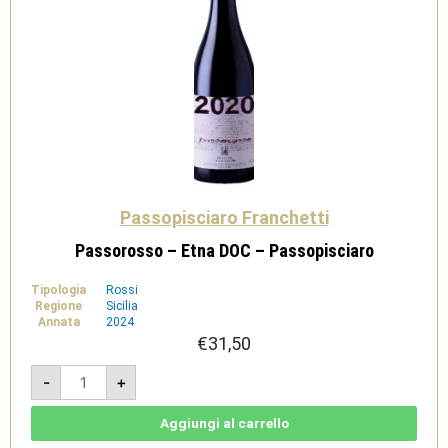
Passopisciaro Franchetti
Passorosso – Etna DOC – Passopisciaro
Tipologia
Rossi
Regione
Sicilia
Annata
2024
€
31,50
Passorosso
-
+
-
Etna
DOC
-
Aggiungi al carrello
Passopisciaro
quantità