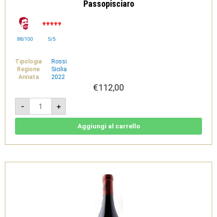
Passopisciaro
98/100
5/5
Tipologia
Rossi
Regione
Sicilia
Annata
2022
€
112,00
Franchetti
-
+
2023
-
Terre
Siciliane
Aggiungi al carrello
IGT
-
Passopisciaro
quantità