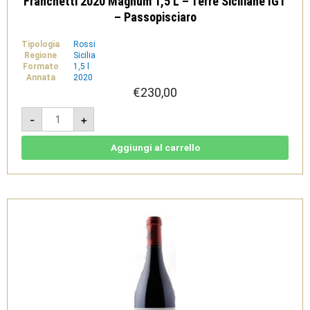
Franchetti 2020 Magnum 1,5 L – Terre Siciliane IGT
– Passopisciaro
Tipologia
Rossi
Regione
Sicilia
Formato
1,5 l
Annata
2020
€
230,00
Franchetti
-
+
2020
Magnum
1,5
L
Aggiungi al carrello
-
Terre
Siciliane
IGT
-
Passopisciaro
quantità