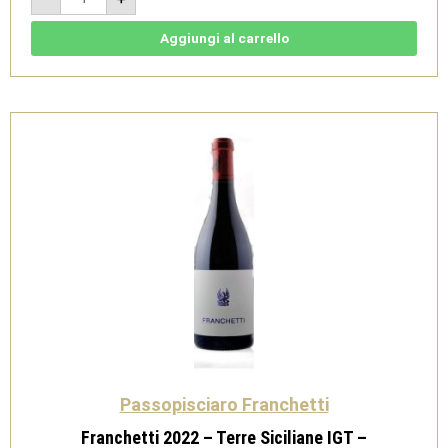
-
Terre
Siciliane
Aggiungi al carrello
IGT
-
Passopisciaro
quantità
Passopisciaro Franchetti
Franchetti 2022 – Terre Siciliane IGT –