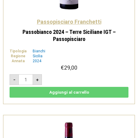
Passopisciaro Franchetti
Passobianco 2024 – Terre Siciliane IGT –
Passopisciaro
Tipologia
Bianchi
Regione
Sicilia
Annata
2024
€
29,00
Passobianco
-
+
2024
-
Terre
Siciliane
Aggiungi al carrello
IGT
-
Passopisciaro
quantità