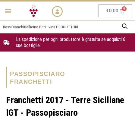
Vai
Menu
NEWS & PROMO
al
Carrel
€
0,00
contenuto
Rossi
Bianchi
Bollicine
Tutti i vini
I PRODUTTORI
La spedizione per ogni produttore è gratuita se acquisti 6
sue bottiglie
PASSOPISCIARO
FRANCHETTI
Franchetti 2017 - Terre Siciliane
IGT - Passopisciaro