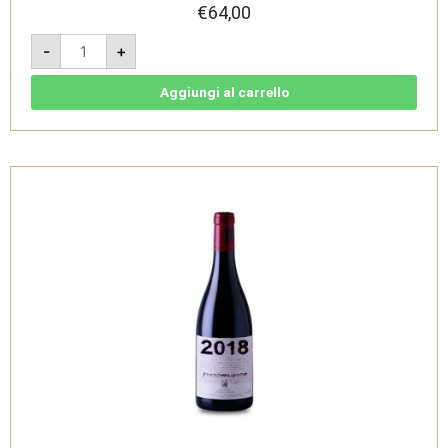
€
64,00
Passorosso
-
+
-
Etna
DOC
Magnum
Aggiungi al carrello
1,5L
-
Passopisciaro
quantità