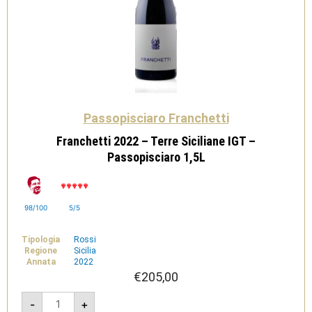
Passopisciaro Franchetti
Franchetti 2022 – Terre Siciliane IGT –
Passopisciaro 1,5L
98/100
5/5
Tipologia
Rossi
Regione
Sicilia
Annata
2022
€
205,00
Franchetti
-
+
2022