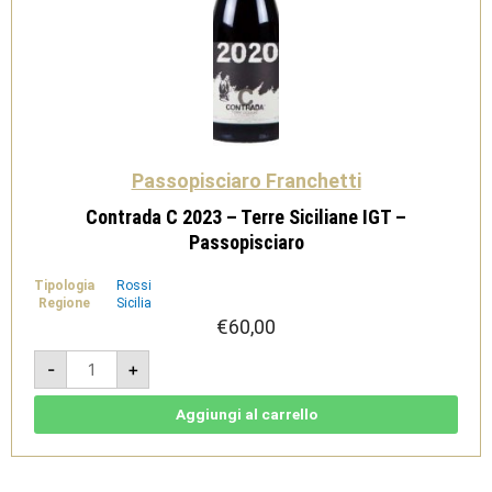
Passopisciaro Franchetti
Contrada C 2023 – Terre Siciliane IGT –
Passopisciaro
Tipologia
Rossi
Regione
Sicilia
€
60,00
Contrada
-
+
C
2023
-
Terre
Aggiungi al carrello
Siciliane
IGT
-
Passopisciaro
quantità