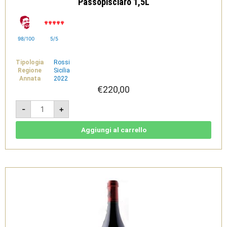
Passopisciaro 1,5L
98/100
5/5
Tipologia
Rossi
Regione
Sicilia
Annata
2022
€
220,00
Franchetti
-
+
2022
-
Terre
Siciliane
Aggiungi al carrello
IGT
-
Passopisciaro
1,5L
quantità