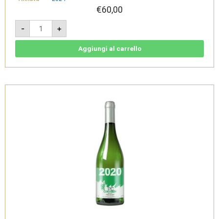
€
60,00
Contrada
-
+
R
-
Terre
Siciliane
Aggiungi al carrello
IGT
-
Passopisciaro
quantità