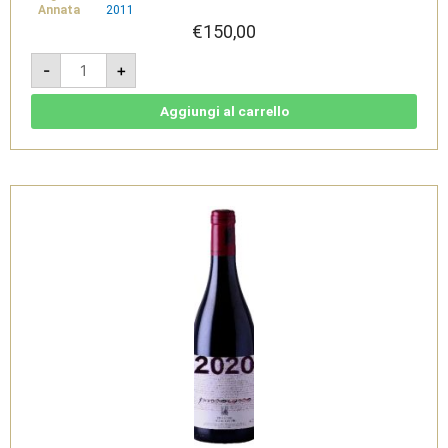
Annata
2011
€
150,00
Franchetti
-
+
2011
-
Terre
Siciliane
Aggiungi al carrello
IGT
-
Passopisciaro
quantità