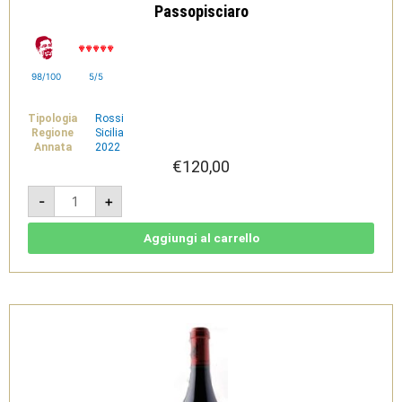
Passopisciaro
98/100
5/5
Tipologia
Rossi
Regione
Sicilia
Annata
2022
€
120,00
Franchetti
-
+
2022
-
Terre
Siciliane
Aggiungi al carrello
IGT
-
Passopisciaro
quantità