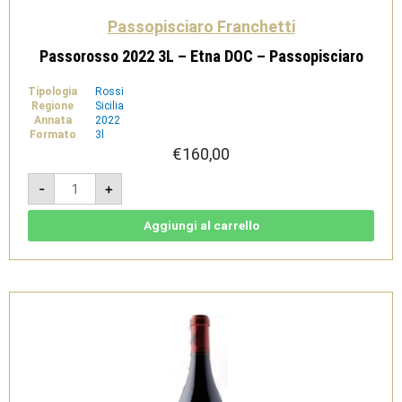
Passopisciaro Franchetti
Passorosso 2022 3L – Etna DOC – Passopisciaro
Tipologia
Rossi
Regione
Sicilia
Annata
2022
Formato
3l
€
160,00
Passorosso
-
+
2022
3L
-
Etna
Aggiungi al carrello
DOC
-
Passopisciaro
quantità