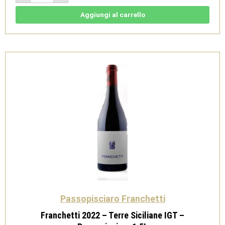
-
Terre
Siciliane
Aggiungi al carrello
IGT
-
Passopisciaro
1,5L
quantità
Passopisciaro Franchetti
Franchetti 2022 – Terre Siciliane IGT –