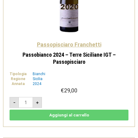
Passopisciaro Franchetti
Passobianco 2024 – Terre Siciliane IGT –
Passopisciaro
Tipologia
Bianchi
Regione
Sicilia
Annata
2024
€
29,00
Passobianco
-
+
2024
-
Terre
Siciliane
Aggiungi al carrello
IGT
-
Passopisciaro
quantità