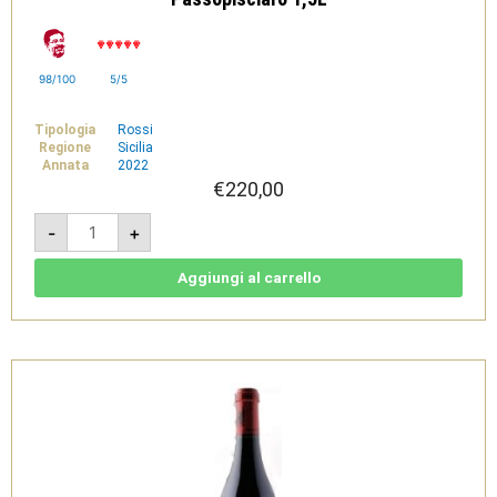
98/100
5/5
Tipologia
Rossi
Regione
Sicilia
Annata
2022
€
220,00
Franchetti
-
+
2022
-
Terre
Siciliane
Aggiungi al carrello
IGT
-
Passopisciaro
1,5L
quantità