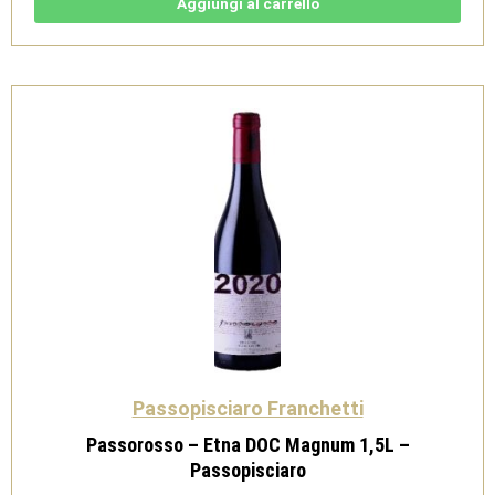
Siciliane
Aggiungi al carrello
IGT
-
Passopisciaro
quantità
Passopisciaro Franchetti
Passorosso – Etna DOC Magnum 1,5L –
Passopisciaro