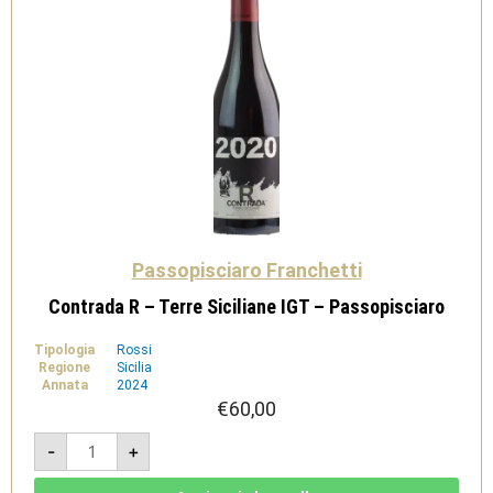
Passopisciaro Franchetti
Contrada R – Terre Siciliane IGT – Passopisciaro
Tipologia
Rossi
Regione
Sicilia
Annata
2024
€
60,00
Contrada
-
+
R
-
Terre