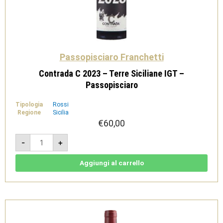
Passopisciaro Franchetti
Contrada C 2023 – Terre Siciliane IGT –
Passopisciaro
Tipologia
Rossi
Regione
Sicilia
€
60,00
Contrada
-
+
C
2023
-
Terre
Aggiungi al carrello
Siciliane
IGT
-
Passopisciaro
quantità