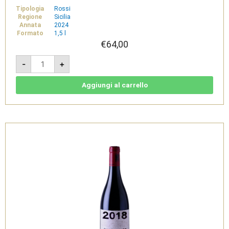
Tipologia
Rossi
Regione
Sicilia
Annata
2024
Formato
1,5 l
€
64,00
Passorosso
-
+
-
Etna
DOC
Magnum
Aggiungi al carrello
1,5L
-
Passopisciaro
quantità