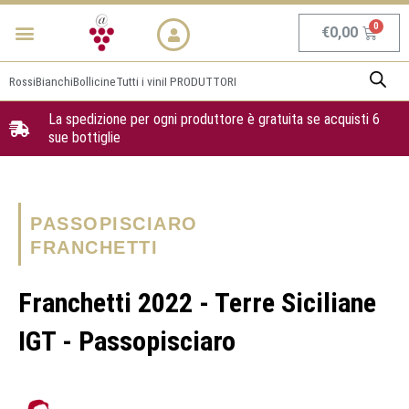
Vai
Menu
NEWS & PROMO
al
Carrel
€
0,00
contenuto
Rossi
Bianchi
Bollicine
Tutti i vini
I PRODUTTORI
La spedizione per ogni produttore è gratuita se acquisti 6
sue bottiglie
PASSOPISCIARO
FRANCHETTI
Franchetti 2022 - Terre Siciliane
IGT - Passopisciaro