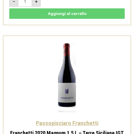
-
+
2023
-
Terre
Siciliane
Aggiungi al carrello
IGT
-
Passopisciaro
1,5L
quantità
Passopisciaro Franchetti
Franchetti 2020 Magnum 1,5 L – Terre Siciliane IGT