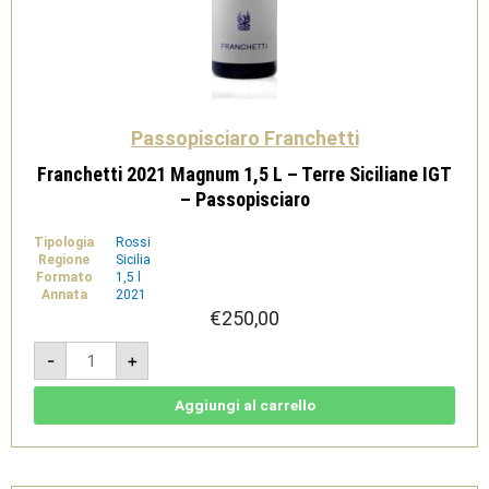
Passopisciaro Franchetti
Franchetti 2021 Magnum 1,5 L – Terre Siciliane IGT
– Passopisciaro
Tipologia
Rossi
Regione
Sicilia
Formato
1,5 l
Annata
2021
€
250,00
Franchetti
-
+
2021
Magnum
1,5
L
Aggiungi al carrello
-
Terre
Siciliane
IGT
-
Passopisciaro