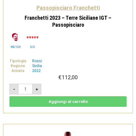
Passopisciaro Franchetti
Franchetti 2023 – Terre Siciliane IGT –
Passopisciaro
98/100
5/5
Tipologia
Rossi
Regione
Sicilia
Annata
2022
€
112,00
Franchetti
-
+
2023
-
Terre
Siciliane
Aggiungi al carrello
IGT
-
Passopisciaro
quantità