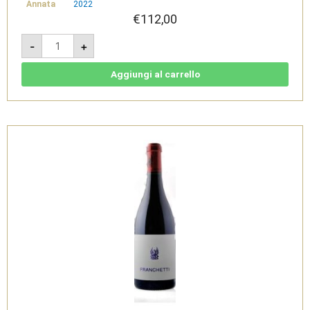
Annata
2022
€
112,00
Franchetti
-
+
2022
-
Terre
Siciliane
Aggiungi al carrello
IGT
-
Passopisciaro
quantità