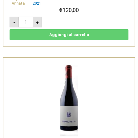
Annata
2021
€
120,00
Franchetti
-
+
2021
-
Terre
Siciliane
Aggiungi al carrello
IGT
-
Passopisciaro
quantità