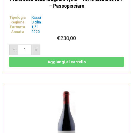
– Passopisciaro
Tipologia
Rossi
Regione
Sicilia
Formato
1,5 l
Annata
2020
€
230,00
Franchetti
-
+
2020
Magnum
1,5
L
Aggiungi al carrello
-
Terre
Siciliane
IGT
-
Passopisciaro
quantità