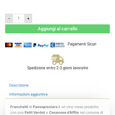
Franchetti
-
+
2022
-
Terre
Aggiungi al carrello
Siciliane
IGT
-
Passopisciaro
quantità
Pagamenti Sicuri
Spedizione entro 2-3 giorni lavorativi
Descrizione
Informazioni aggiuntive
Franchetti
di
Passopisciaro
è un vino rosso prodotto
con uve
Petit Verdot
e
Cesanese d’Affile
nel comune di