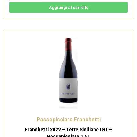
Terre
Siciliane
Aggiungi al carrello
IGT
-
Passopisciaro
1,5L
quantità
Passopisciaro Franchetti
Franchetti 2022 – Terre Siciliane IGT –
Passopisciaro 1,5L