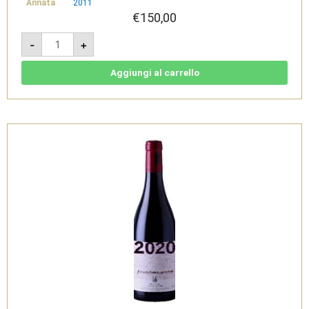
Annata
2011
€
150,00
Franchetti
-
+
2011
-
Terre
Siciliane
Aggiungi al carrello
IGT
-
Passopisciaro
quantità