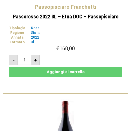
Passopisciaro Franchetti
Passorosso 2022 3L – Etna DOC – Passopisciaro
Tipologia
Rossi
Regione
Sicilia
Annata
2022
Formato
3l
€
160,00
Passorosso
-
+
2022
3L
-
Etna
Aggiungi al carrello
DOC
-
Passopisciaro
quantità