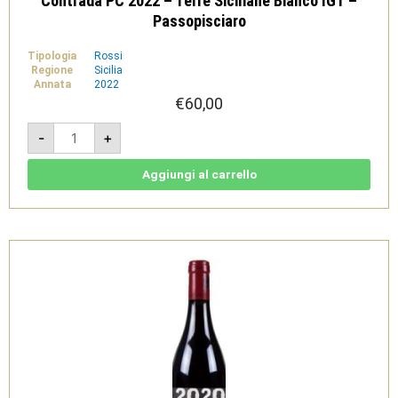
Contrada PC 2022 – Terre Siciliane Bianco IGT –
Passopisciaro
Tipologia
Rossi
Regione
Sicilia
Annata
2022
€
60,00
Contrada
-
+
PC
2022
-
Terre
Aggiungi al carrello
Siciliane
Bianco
IGT
-
Passopisciaro
quantità