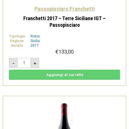
Passopisciaro Franchetti
Franchetti 2017 – Terre Siciliane IGT –
Passopisciaro
Tipologia
Rossi
Regione
Sicilia
Annata
2017
€
133,00
Franchetti
-
+
2017
-
Terre
Siciliane
Aggiungi al carrello
IGT
-
Passopisciaro
quantità