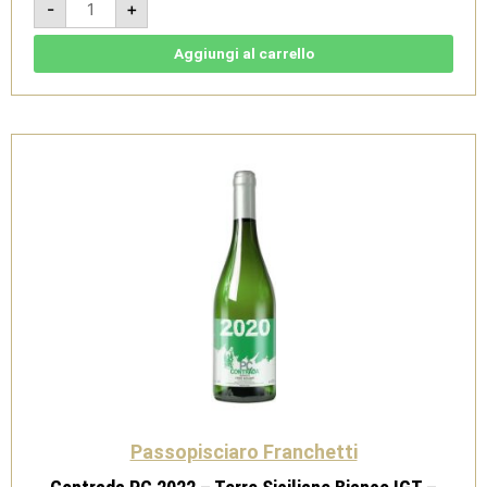
-
+
-
Etna
DOC
-
Aggiungi al carrello
Passopisciaro
quantità
Passopisciaro Franchetti