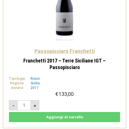
Passopisciaro Franchetti
Franchetti 2017 – Terre Siciliane IGT –
Passopisciaro
Tipologia
Rossi
Regione
Sicilia
Annata
2017
€
133,00
Franchetti
-
+
2017
-
Terre
Siciliane
Aggiungi al carrello
IGT
-
Passopisciaro