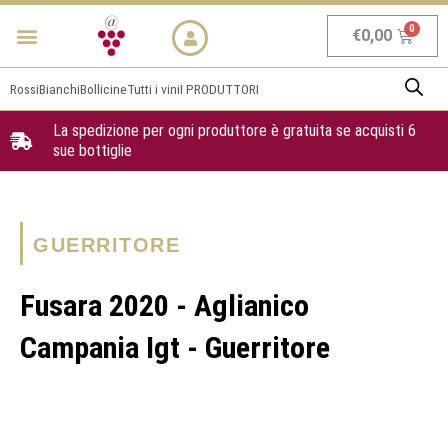
Vai
Menu
NEWS & PROMO
al
Carrel
€
0,00
contenuto
Rossi
Bianchi
Bollicine
Tutti i vini
I PRODUTTORI
La spedizione per ogni produttore è gratuita se acquisti 6
sue bottiglie
GUERRITORE
Fusara 2020 - Aglianico
Campania Igt - Guerritore