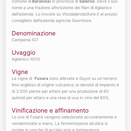
comune di
Baronissi
in provincia di
Salerno
. Deve il suo
nome a una frazione all’orizzonte dei filari di Aglianico
dell’azienda. Lo trovate su Vinodalproduttore.it al prezzo
consigliato dall’azienda agricola Guerritore.
Denominazione
Campania IGT
Uvaggio
Aglianico 100%
Vigne
Le vigne di
Fusara
sono allevate a Guyot su un terreno
limo argilloso di origine vulcanica; la densità di impianto è
di 3.000 piante per ettaro per una produzione di 60
quintali per ettaro e una resa di uva in vino del 60%.
Vinificazione e affinamento
Le uve di Fusara vengono selezionate accuratamente e
vendemmiate a mano. La fermentazione alcolica si
svolge in vasche di acciaio inox a temperatura