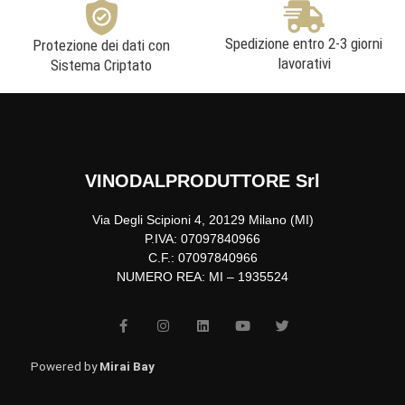
Spedizione entro 2-3 giorni
Protezione dei dati con
lavorativi
Sistema Criptato
VINODALPRODUTTORE Srl
Via Degli Scipioni 4, 20129 Milano (MI)
P.IVA: 07097840966
C.F.: 07097840966
NUMERO REA: MI – 1935524
F
I
L
Y
T
a
n
i
o
w
c
s
n
u
i
e
t
k
t
t
b
a
e
u
t
Powered by
Mirai Bay
o
g
d
b
e
o
r
i
e
r