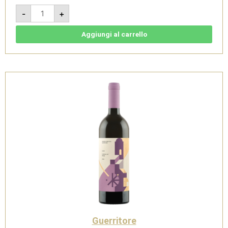
Fusara
-
+
2021
-
Aglianico
Campania
Aggiungi al carrello
Igt
-
Guerritore
quantità
Guerritore