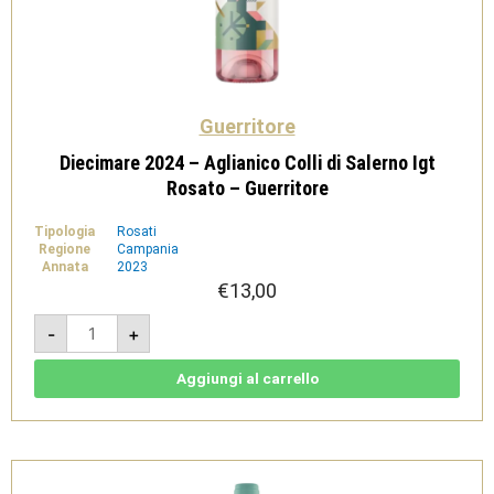
Guerritore
Diecimare 2024 – Aglianico Colli di Salerno Igt
Rosato – Guerritore
Tipologia
Rosati
Regione
Campania
Annata
2023
€
13,00
Diecimare
-
+
2024
-
Aglianico
Colli
Aggiungi al carrello
di
Salerno
Igt
Rosato
-
Guerritore
quantità