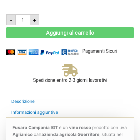
Fusara
-
+
2020
-
Aglianico
Aggiungi al carrello
Campania
Igt
-
Guerritore
quantità
Pagamenti Sicuri
Spedizione entro 2-3 giorni lavorativi
Descrizione
Informazioni aggiuntive
Fusara
Campania IGT
è un
vino rosso
prodotto con uva
Aglianico
dall’
azienda agricola Guerritore,
situata nel