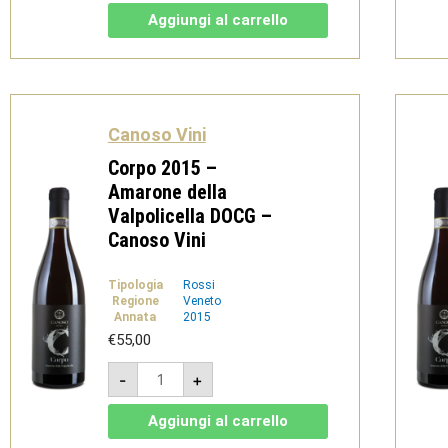
1,5
Aggiungi al carrello
L
-
Soave
Superiore
DOCG
Classico
-
Canoso
Canoso Vini
Vini
quantità
Corpo 2015 –
Amarone della
Valpolicella DOCG –
Canoso Vini
Tipologia
Rossi
Regione
Veneto
Annata
2015
€
55,00
Corpo
-
+
2015
-
Amarone
Aggiungi al carrello
della
Valpolicella