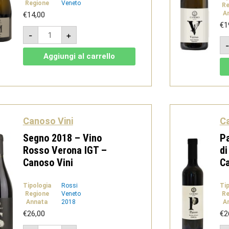
Regione
Veneto
Re
A
€
14,00
€
1
Mossa
-
+
-
Garganega
Spumante
Aggiungi al carrello
Brut
-
Canoso
Vini
quantità
Canoso Vini
Ca
Segno 2018 – Vino
Pa
Rosso Verona IGT –
di
Canoso Vini
Ca
Tipologia
Rossi
Ti
Regione
Veneto
Re
Annata
2018
A
€
26,00
€
2
Segno