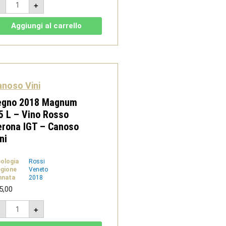
-
+
2017
-
Recioto
Aggiungi al carrello
di
Soave
DOCG
-
Canoso
Vini
quantità
noso Vini
egno 2018 Magnum
5 L – Vino Rosso
erona IGT – Canoso
ni
pologia
Rossi
gione
Veneto
nnata
2018
5,00
Segno
-
+
2018
Magnum