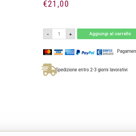
€
21,00
Oltre
-
+
Aggiungi al carrello
2020
-
Bianco
Veronese
Pagamenti
IGT
-
Canoso
Vini
Spedizione entro 2-3 giorni lavorativi
quantità