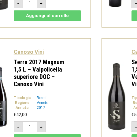
-
+
2018
-
Vino
Aggiungi al carrello
Rosso
Verona
IGT
-
Canoso
Vini
quantità
Canoso Vini
Ca
Terra 2017 Magnum
S
1,5 L – Valpolicella
1,
superiore DOC –
V
Canoso Vini
Vi
Tipologia
Rossi
Ti
Regione
Veneto
Re
Annata
2017
A
€
42,00
€
5
Terra
-
+
2017
Magnum