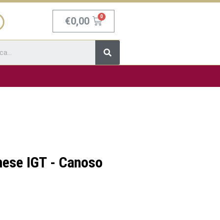
Carrello
€
0,00
Cerca
nese IGT - Canoso