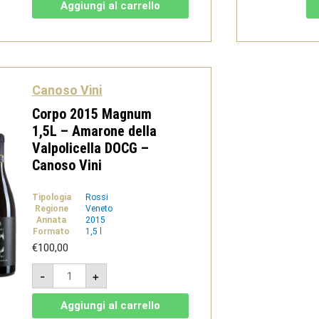
1,5
Aggiungi al carrello
L
-
Valpolicella
superiore
DOC
-
Canoso
Vini
Canoso Vini
quantità
Corpo 2015 Magnum
1,5L – Amarone della
Valpolicella DOCG –
Canoso Vini
Tipologia
Rossi
Regione
Veneto
Annata
2015
Formato
1,5 l
€
100,00
Corpo
-
+
2015
Magnum
1,5L
Aggiungi al carrello
-