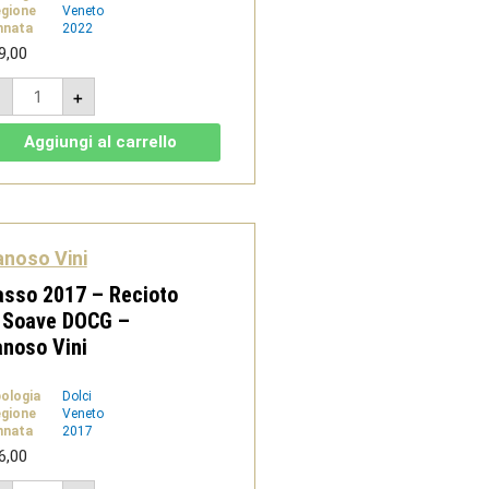
gione
Veneto
nnata
2022
9,00
Verso
-
+
Le
Coste
2022
Aggiungi al carrello
-
Soave
Classico
Superiore
DOCG
-
Canoso
noso Vini
Vini
quantità
sso 2017 – Recioto
 Soave DOCG –
noso Vini
pologia
Dolci
gione
Veneto
nnata
2017
6,00
Passo