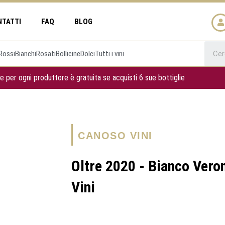
NTATTI
FAQ
BLOG
Rossi
Bianchi
Rosati
Bollicine
Dolci
Tutti i vini
e per ogni produttore è gratuita se acquisti 6 sue bottiglie
CANOSO VINI
Oltre 2020 - Bianco Vero
Vini