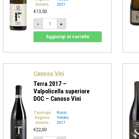
Annata
2021
€
13,50
Fonte
-
+
2021
-
Soave
Aggiungi al carrello
Classico
DOC
-
Canoso
Vini
quantità
Canoso Vini
Terra 2017 –
Valpolicella superiore
DOC – Canoso Vini
Tipologia
Rossi
Regione
Veneto
Annata
2017
€
22,00
Terra