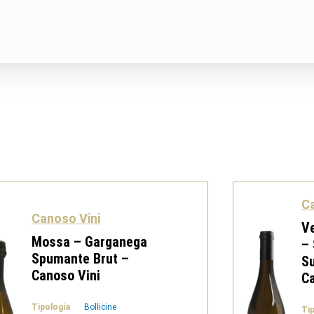
Ca
Canoso Vini
Ve
Mossa – Garganega
– 
Spumante Brut –
S
Canoso Vini
Ca
Tipologia
Bollicine
Ti