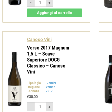
-
+
2017
-
Valpolicella
Aggiungi al carrello
superiore
DOC
-
Canoso
Vini
quantità
Canoso Vini
Verso 2017 Magnum
1,5 L – Soave
Superiore DOCG
Classico – Canoso
Vini
Tipologia
Bianchi
Regione
Veneto
Annata
2017
€
30,00
Verso
-
+
2017
Magnum