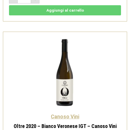
Coste
2022
-
Aggiungi al carrello
Soave
Classico
Superiore
DOCG
-
Canoso
Vini
quantità
Canoso Vini
Oltre 2020 – Bianco Veronese IGT – Canoso Vini