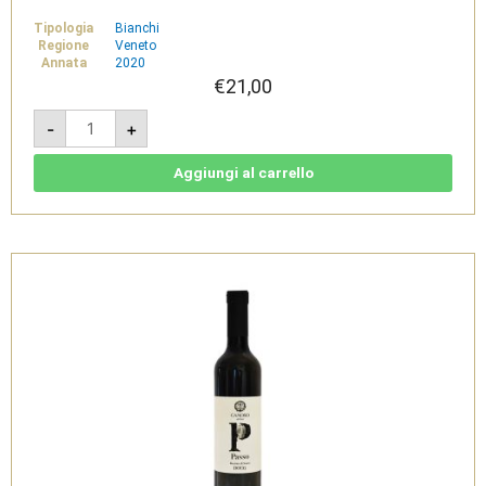
Tipologia
Bianchi
Regione
Veneto
Annata
2020
€
21,00
Oltre
-
+
2020
-
Bianco
Veronese
Aggiungi al carrello
IGT
-
Canoso
Vini
quantità