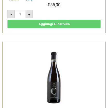
€
55,00
Corpo
-
+
2015
-
Amarone
della
Aggiungi al carrello
Valpolicella
DOCG
-
Canoso
Vini
quantità