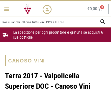
Vai
Menu
NEWS & PROMO
al
Carrel
€
0,00
contenuto
Rossi
Bianchi
Bollicine
Tutti i vini
I PRODUTTORI
La spedizione per ogni produttore è gratuita se acquisti 6
sue bottiglie
CANOSO VINI
Terra 2017 - Valpolicella
Superiore DOC - Canoso Vini