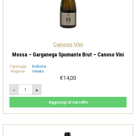
Canoso Vini
Mossa – Garganega Spumante Brut – Canoso Vini
Tipologia
Bollicine
Regione
Veneto
€
14,00
Mossa
-
+
-
Garganega
Spumante
Brut
Aggiungi al carrello
-
Canoso
Vini
quantità