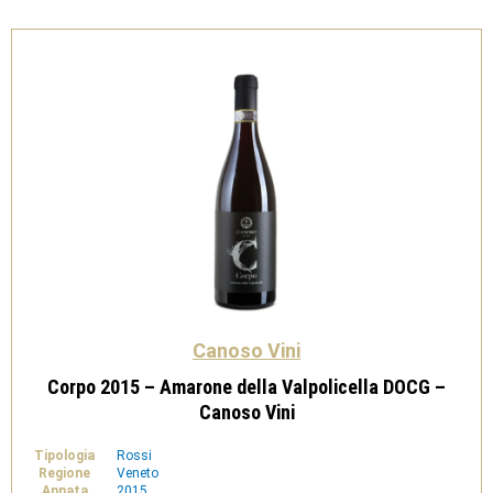
Verona
IGT
-
Canoso
Vini
quantità
Canoso Vini
Corpo 2015 – Amarone della Valpolicella DOCG –
Canoso Vini
Tipologia
Rossi
Regione
Veneto
Annata
2015