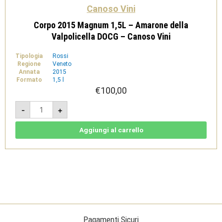
Canoso Vini
Corpo 2015 Magnum 1,5L – Amarone della
Valpolicella DOCG – Canoso Vini
Tipologia
Rossi
Regione
Veneto
Annata
2015
Formato
1,5 l
€
100,00
Corpo
-
+
2015
Magnum
1,5L
-
Aggiungi al carrello
Amarone
della
Valpolicella
DOCG
-
Canoso
Vini
quantità
Pagamenti Sicuri