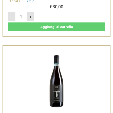
Annata
2017
€
30,00
Verso
-
+
2017
Magnum
1,5
L
Aggiungi al carrello
-
Soave
Superiore
DOCG
Classico
-
Canoso
Vini
quantità