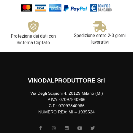
Spedizione entro 2-3 giorni
Protezione dei dati con
lavorativi
Sistema Criptato
VINODALPRODUTTORE Srl
Via Degli Scipioni 4, 20129 Milano (MI)
P.IVA: 07097840966
C.F.: 07097840966
NUMERO REA: MI – 1935524
F
I
L
Y
T
a
n
i
o
w
c
s
n
u
i