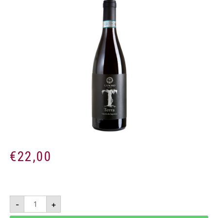
€
22,00
Terra
-
+
2017
-
Valpolicella