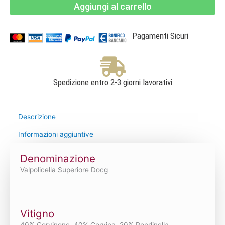
Aggiungi al carrello
superiore
DOC
-
Canoso
Vini
Pagamenti Sicuri
quantità
Spedizione entro 2-3 giorni lavorativi
Descrizione
Informazioni aggiuntive
Denominazione
Valpolicella Superiore Docg
Vitigno
40% Corvinone, 40% Corvina, 20% Rondinella