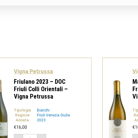
Vigna Petrussa
Vi
Friulano 2023 – DOC
M
Friuli Colli Orientali –
Fr
Vigna Petrussa
V
Tipologia
Bianchi
Ti
Regione
Friuli Venezia Giulia
Re
Annata
2023
A
€
16,00
€
1
Friulano