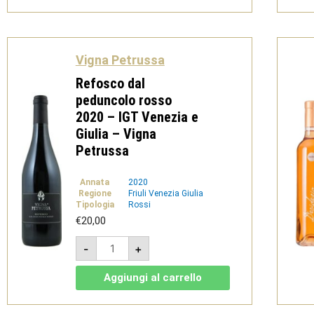
Giulia
-
Vigna
Petrussa
quantità
Vigna Petrussa
Refosco dal
peduncolo rosso
2020 – IGT Venezia e
Giulia – Vigna
Petrussa
Annata
2020
Regione
Friuli Venezia Giulia
Tipologia
Rossi
€
20,00
Refosco
-
+
dal
peduncolo
rosso
Aggiungi al carrello
2020
-
IGT