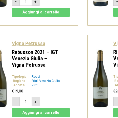
-
+
2023
-
DOC
Aggiungi al carrello
Friuli
Colli
Orientali
-
Vigna
Petrussa
quantità
Vigna Petrussa
Vi
Rebusson 2021 – IGT
Ri
Venezia Giulia –
Ve
Vigna Petrussa
V
Tipologia
Rossi
Ti
Regione
Friuli Venezia Giulia
Re
Annata
2021
A
€
19,00
€
2
Rebusson
-
+
2021
-
IGT
Aggiungi al carrello
Venezia