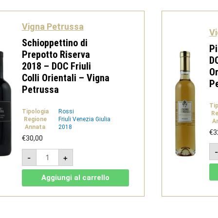
Petrussa
quantità
Vigna Petrussa
Vi
Schioppettino di
Pi
Prepotto Riserva
DO
2018 – DOC Friuli
Or
Colli Orientali – Vigna
P
Petrussa
Ti
Tipologia
Rossi
Re
Regione
Friuli Venezia Giulia
A
Annata
2018
€
3
€
30,00
Schioppettino
-
+
di
Prepotto
Riserva
Aggiungi al carrello
2018
-
DOC
Friuli
Colli
Orientali