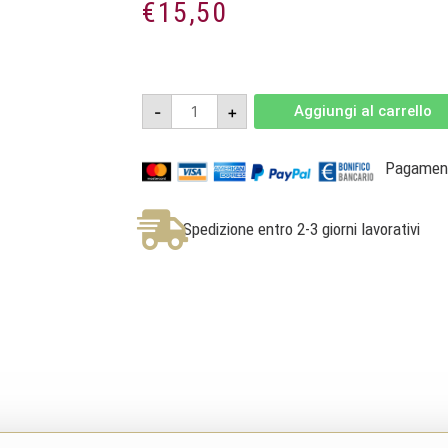
€
15,50
Ribolla
-
+
Aggiungi al carrello
Gialla
2024
-
DOC
Pagamenti
Friuli
Colli
Orientali
-
Spedizione entro 2-3 giorni lavorativi
Vigna
Petrussa
quantità