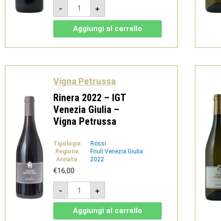
Cabernet
-
+
Franc
2021
-
Aggiungi al carrello
DOC
Friuli
Colli
Orientali
-
Vigna
Petrussa
Vigna Petrussa
quantità
Rinera 2022 – IGT
Venezia Giulia –
Vigna Petrussa
Tipologia
Rossi
Regione
Friuli Venezia Giulia
Annata
2022
€
16,00
Rinera
-
+
2022
-
IGT
Aggiungi al carrello
Venezia