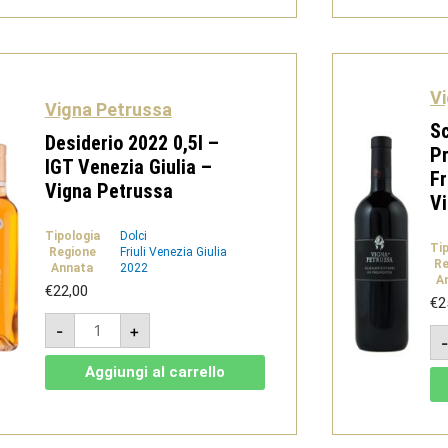
Giulia
-
Vigna
Petrussa
quantità
Vi
Vigna Petrussa
Sc
Desiderio 2022 0,5l –
Pr
IGT Venezia Giulia –
Fr
Vigna Petrussa
V
Tipologia
Dolci
Ti
Regione
Friuli Venezia Giulia
Re
Annata
2022
A
€
22,00
€
2
Desiderio
-
+
2022
0,5l
-
Aggiungi al carrello
IGT
Venezia
Giulia
-
Vigna