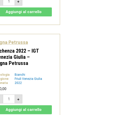
-
+
2023
-
DOC
Aggiungi al carrello
Friuli
Colli
Orientali
-
Vigna
Petrussa
quantità
gna Petrussa
chenza 2022 – IGT
nezia Giulia –
igna Petrussa
pologia
Bianchi
gione
Friuli Venezia Giulia
nnata
2022
0,00
Richenza
-
+
2022
-
IGT
Aggiungi al carrello
Venezia