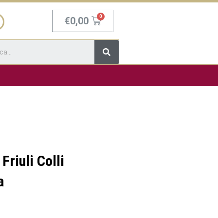
Carrello
€
0,00
Cerca
Friuli Colli
a