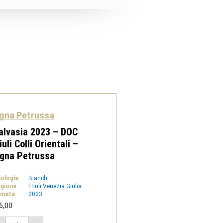
gna Petrussa
alvasia 2023 – DOC
iuli Colli Orientali –
igna Petrussa
pologia
Bianchi
gione
Friuli Venezia Giulia
nnata
2023
6,00
Malvasia