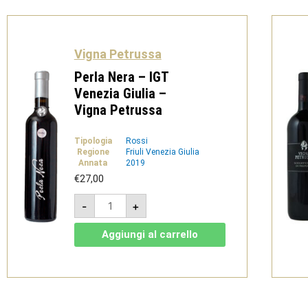
Venezia
e
Giulia
-
Vigna
Petrussa
Vigna Petrussa
quantità
Perla Nera – IGT
Venezia Giulia –
Vigna Petrussa
Tipologia
Rossi
Regione
Friuli Venezia Giulia
Annata
2019
€
27,00
Perla
-
+
Nera
-
IGT
Aggiungi al carrello
Venezia
Giulia
-
Vigna
Petrussa
quantità