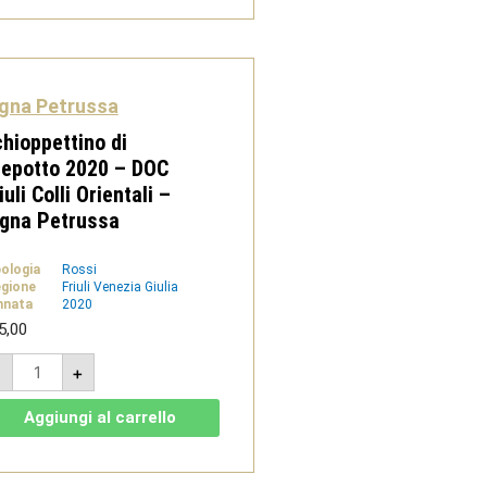
Giulia
-
Vigna
Petrussa
quantità
gna Petrussa
hioppettino di
epotto 2020 – DOC
iuli Colli Orientali –
igna Petrussa
pologia
Rossi
gione
Friuli Venezia Giulia
nnata
2020
5,00
Schioppettino
-
+
di
Prepotto
2020
Aggiungi al carrello
-
DOC
Friuli
Colli