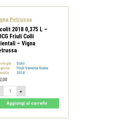
Orientali
-
Vigna
Petrussa
quantità
gna Petrussa
colit 2018 0,375 L –
CG Friuli Colli
ientali – Vigna
etrussa
pologia
Dolci
gione
Friuli Venezia Giulia
nnata
2018
2,00
Picolit
-
+
2018
0,375
L
Aggiungi al carrello
-
DOCG
Friuli
Colli
Orientali
-