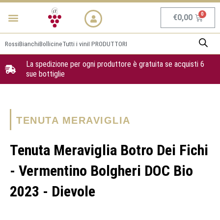
Vai
Menu
NEWS & PROMO
al
Carrel
€
0,00
contenuto
Rossi
Bianchi
Bollicine
Tutti i vini
I PRODUTTORI
La spedizione per ogni produttore è gratuita se acquisti 6
sue bottiglie
TENUTA MERAVIGLIA
Tenuta Meraviglia Botro Dei Fichi
- Vermentino Bolgheri DOC Bio
2023 - Dievole