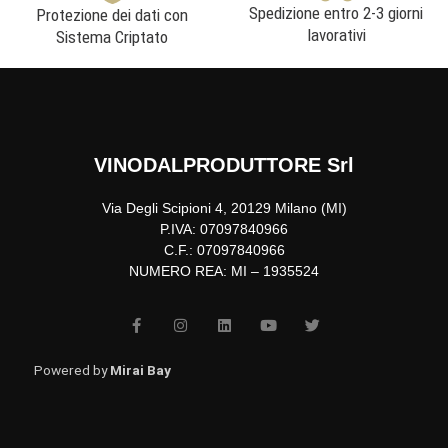
Spedizione entro 2-3 giorni
Protezione dei dati con
lavorativi
Sistema Criptato
VINODALPRODUTTORE Srl
Via Degli Scipioni 4, 20129 Milano (MI)
P.IVA: 07097840966
C.F.: 07097840966
NUMERO REA: MI – 1935524
F
I
L
Y
T
a
n
i
o
w
c
s
n
u
i
e
t
k
t
t
b
a
e
u
t
Powered by
Mirai Bay
o
g
d
b
e
o
r
i
e
r
k
a
n
-
m
f