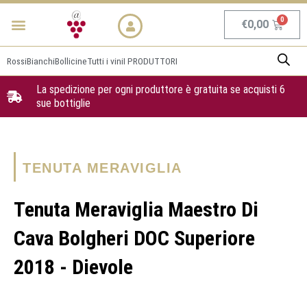
Vai
Menu
NEWS & PROMO
al
Carrel
€
0,00
contenuto
Rossi
Bianchi
Bollicine
Tutti i vini
I PRODUTTORI
La spedizione per ogni produttore è gratuita se acquisti 6
sue bottiglie
TENUTA MERAVIGLIA
Tenuta Meraviglia Maestro Di
Cava Bolgheri DOC Superiore
2018 - Dievole