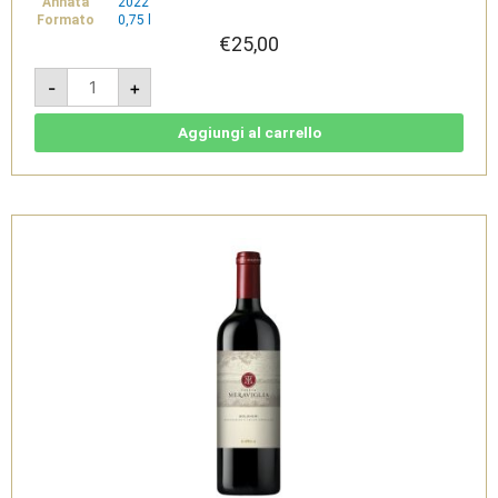
Annata
2022
Formato
0,75 l
€
25,00
Tenuta
-
+
Meraviglia
Rosso
Bolgheri
DOC
Aggiungi al carrello
Bio
2022
-
Dievole
quantità