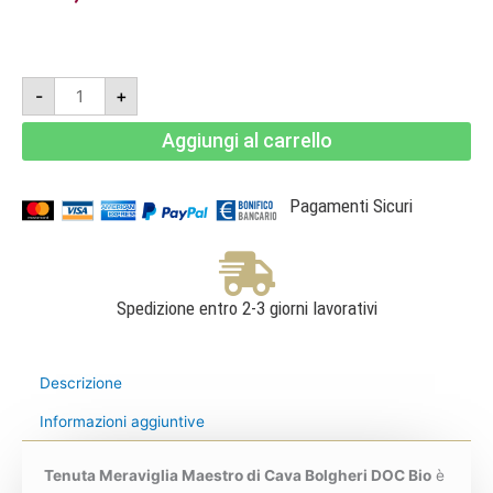
Tenuta
-
+
Meraviglia
Maestro
di
Aggiungi al carrello
Cava
Bolgheri
DOC
Superiore
2018
Pagamenti Sicuri
-
Dievole
quantità
Spedizione entro 2-3 giorni lavorativi
Descrizione
Informazioni aggiuntive
Tenuta Meraviglia Maestro di Cava Bolgheri DOC Bio
è