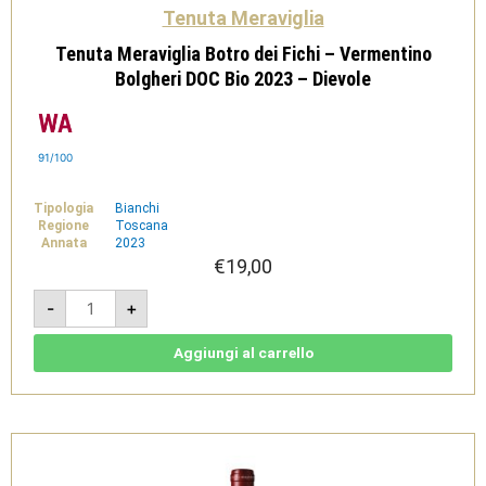
Tenuta Meraviglia
Tenuta Meraviglia Botro dei Fichi – Vermentino
Bolgheri DOC Bio 2023 – Dievole
91/100
Tipologia
Bianchi
Regione
Toscana
Annata
2023
€
19,00
Tenuta
-
+
Meraviglia
Botro
dei
Fichi
Aggiungi al carrello
-
Vermentino
Bolgheri
DOC
Bio
2023
-
Dievole
quantità