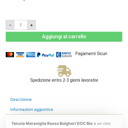
Tenuta
-
+
Meraviglia
Rosso
Bolgheri
Aggiungi al carrello
DOC
Bio
2022
Jeroboam
3l
Pagamenti Sicuri
-
Dievole
quantità
Spedizione entro 2-3 giorni lavorativi
Descrizione
Informazioni aggiuntive
Tenuta Meraviglia Rosso Bolgheri DOC Bio
è un vino