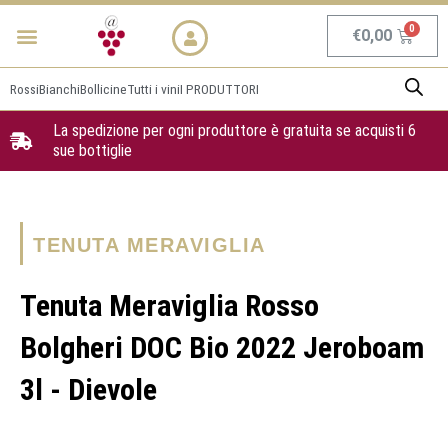
Vai
Menu
NEWS & PROMO
al
Carrel
€
0,00
contenuto
Rossi
Bianchi
Bollicine
Tutti i vini
I PRODUTTORI
La spedizione per ogni produttore è gratuita se acquisti 6
sue bottiglie
TENUTA MERAVIGLIA
Tenuta Meraviglia Rosso
Bolgheri DOC Bio 2022 Jeroboam
3l - Dievole