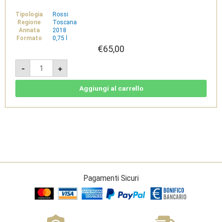
Tipologia
Rossi
Regione
Toscana
Annata
2018
Formato
0,75 l
€
65,00
Tenuta
-
+
Meraviglia
Maestro
di
Cava
Aggiungi al carrello
Bolgheri
DOC
Superiore
2018
-
Dievole
quantità
Pagamenti Sicuri