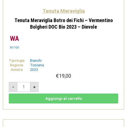
Tenuta Meraviglia
Tenuta Meraviglia Botro dei Fichi – Vermentino
Bolgheri DOC Bio 2023 – Dievole
91/100
Tipologia
Bianchi
Regione
Toscana
Annata
2023
€
19,00
Tenuta
-
+
Meraviglia
Botro
dei
Fichi
Aggiungi al carrello
-
Vermentino
Bolgheri
DOC
Bio
2023
-