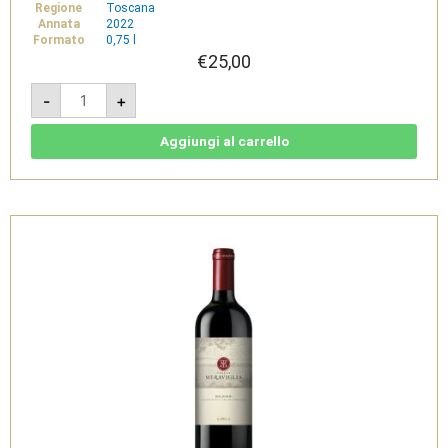
Regione
Toscana
Annata
2022
Formato
0,75 l
€
25,00
Tenuta
-
+
Meraviglia
Rosso
Bolgheri
DOC
Aggiungi al carrello
Bio
2022
-
Dievole
quantità