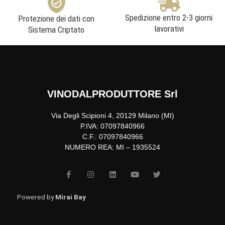
Spedizione entro 2-3 giorni
Protezione dei dati con
lavorativi
Sistema Criptato
VINODALPRODUTTORE Srl
Via Degli Scipioni 4, 20129 Milano (MI)
P.IVA: 07097840966
C.F.: 07097840966
NUMERO REA: MI – 1935524
F
I
L
Y
T
a
n
i
o
w
c
s
n
u
i
e
t
k
t
t
b
a
e
u
t
Powered by
Mirai Bay
o
g
d
b
e
o
r
i
e
r
k
a
n