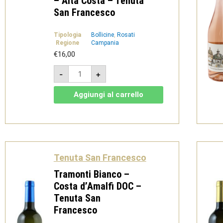
– Alta Costa – Tenuta
San Francesco
Tipologia
Bollicine
,
Rosati
Regione
Campania
€
16,00
Spumante
-
+
Rosato
Brut
Metodo
Aggiungi al carrello
Charmat
-
Alta
Costa
-
Tenuta
San
Francesco
Tenuta San Francesco
quantità
Tramonti Bianco –
Costa d’Amalfi DOC –
Tenuta San
Francesco