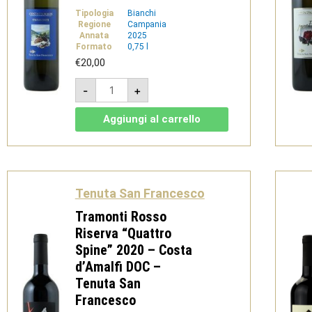
Tipologia
Bianchi
Regione
Campania
Annata
2025
Formato
0,75 l
€
20,00
Tramonti
-
+
Bianco
-
Costa
Aggiungi al carrello
d'Amalfi
DOC
-
Tenuta
San
Francesco
quantità
Tenuta San Francesco
Tramonti Rosso
Riserva “Quattro
Spine” 2020 – Costa
d’Amalfi DOC –
Tenuta San
Francesco