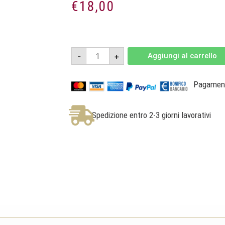
€
18,00
Tramonti
-
+
Aggiungi al carrello
Rosso
2022
-
Costa
Pagamenti
d'Amalfi
DOC
-
Tenuta
Spedizione entro 2-3 giorni lavorativi
San
Francesco
quantità