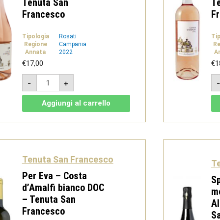
Tenuta San
T
Francesco
F
Tipologia
Rosati
Ti
Regione
Campania
Re
Annata
2022
A
€
17,00
€
1
Rosato
-
+
selezione
"ED"
2022
Aggiungi al carrello
-
Costa
d'Amalfi
Doc
-
Tenuta
San
Francesco
Tenuta San Francesco
T
quantità
Per Eva – Costa
Sp
d’Amalfi bianco DOC
me
– Tenuta San
Al
Francesco
S