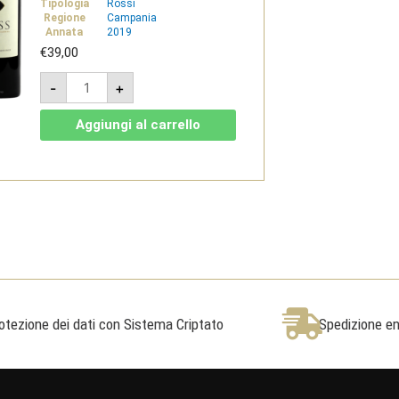
Tipologia
Rossi
Regione
Campania
Annata
2019
€
39,00
E'
-
+
ISS
2019
-
Aggiungi al carrello
Costa
d'Amalfi
DOC
-
Tenuta
San
Francesco
quantità
otezione dei dati con Sistema Criptato
Spedizione ent