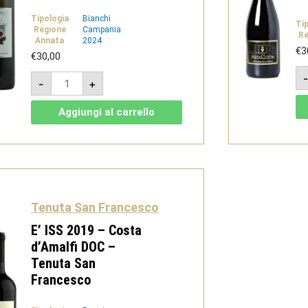
Tipologia
Bianchi
Ti
Regione
Campania
Re
Annata
2024
€
3
€
30,00
Per
-
+
Eva
-
Costa
Aggiungi al carrello
d’Amalfi
bianco
DOC
-
Tenuta
San
Francesco
quantità
Tenuta San Francesco
E’ ISS 2019 – Costa
d’Amalfi DOC –
Tenuta San
Francesco