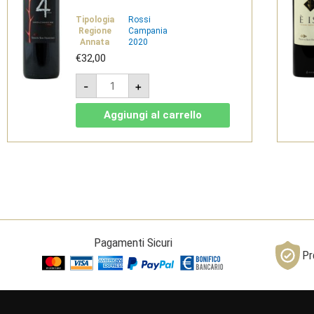
Tipologia
Rossi
Regione
Campania
Annata
2020
€
32,00
Tramonti
-
+
Rosso
Riserva
"Quattro
Aggiungi al carrello
Spine"
2020
-
Costa
d'Amalfi
DOC
-
Tenuta
San
Francesco
quantità
Pagamenti Sicuri
Pr