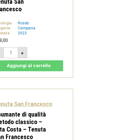
enuta San
rancesco
pologia
Rosati
gione
Campania
nnata
2023
8,00
Tramonti
-
+
Rosato
2023
-
Aggiungi al carrello
Costa
d'Amalfi
Doc
-
Tenuta
San
Francesco
quantità
enuta San Francesco
umante di qualità
todo classico –
ta Costa – Tenuta
an Francesco