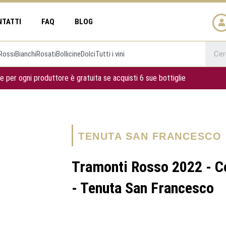
NTATTI
FAQ
BLOG
Rossi
Bianchi
Rosati
Bollicine
Dolci
Tutti i vini
e per ogni produttore è gratuita se acquisti 6 sue bottiglie
TENUTA SAN FRANCESCO
Tramonti Rosso 2022 - C
- Tenuta San Francesco