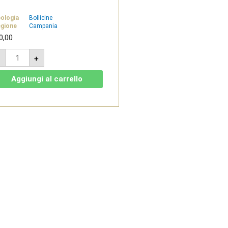
pologia
Bollicine
gione
Campania
0,00
Spumante
-
+
di
qualità
metodo
Aggiungi al carrello
classico
-
Alta
Costa
-
Tenuta
San
Francesco
quantità