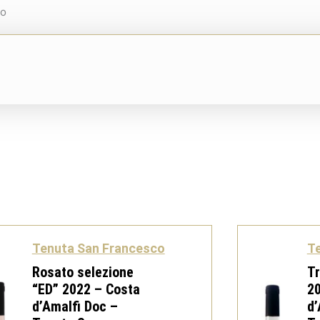
co
Tenuta San Francesco
T
Rosato selezione
T
“ED” 2022 – Costa
20
d’Amalfi Doc –
d’