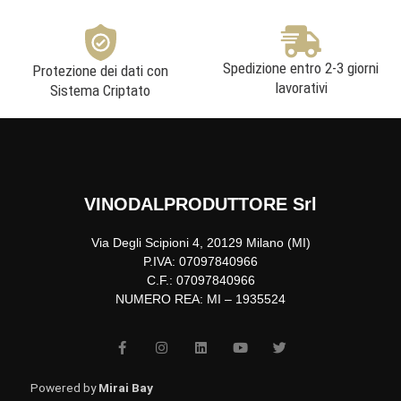
Spedizione entro 2-3 giorni
Protezione dei dati con
lavorativi
Sistema Criptato
VINODALPRODUTTORE Srl
Via Degli Scipioni 4, 20129 Milano (MI)
P.IVA: 07097840966
C.F.: 07097840966
NUMERO REA: MI – 1935524
F
I
L
Y
T
a
n
i
o
w
c
s
n
u
i
e
t
k
t
t
b
a
e
u
t
Powered by
Mirai Bay
o
g
d
b
e