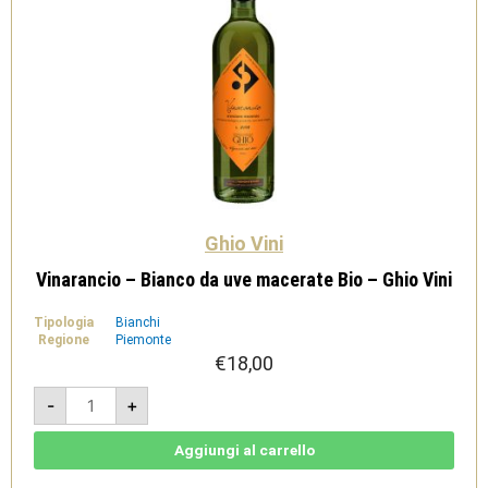
Ghio Vini
Vinarancio – Bianco da uve macerate Bio – Ghio Vini
Tipologia
Bianchi
Regione
Piemonte
€
18,00
Vinarancio
-
+
-
Bianco
da
uve
Aggiungi al carrello
macerate
Bio