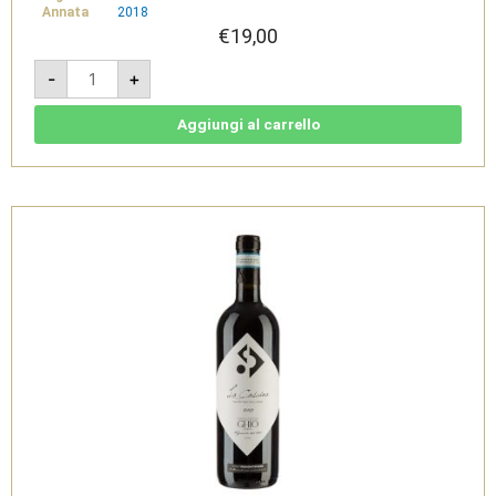
Annata
2018
€
19,00
Arciprete
-
+
2018
-
Ovada
DOCG
Aggiungi al carrello
Riserva
Vigna
-
Ghio
Vini
quantità