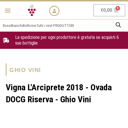
Vai
Menu
NEWS & PROMO
al
Carrel
€
0,00
contenuto
Rossi
Bianchi
Bollicine
Tutti i vini
I PRODUTTORI
La spedizione per ogni produttore è gratuita se acquisti 6
sue bottiglie
GHIO VINI
Vigna L'Arciprete 2018 - Ovada
DOCG Riserva - Ghio Vini