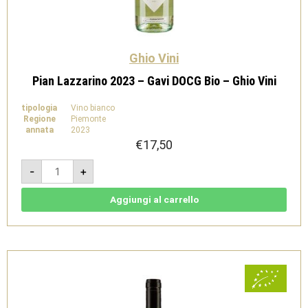
Ghio Vini
Pian Lazzarino 2023 – Gavi DOCG Bio – Ghio Vini
tipologia
Vino bianco
Regione
Piemonte
annata
2023
€
17,50
Pian
-
+
Lazzarino
2023
-
Gavi
Aggiungi al carrello
DOCG
Bio
-
Ghio
Vini
quantità