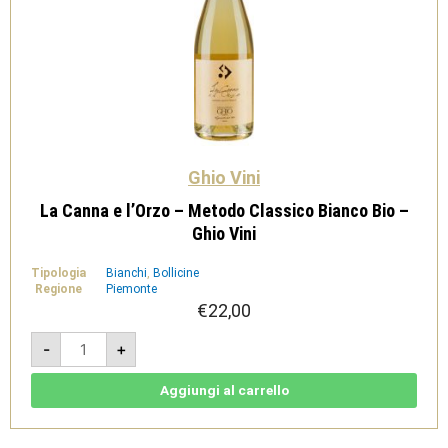
Ghio Vini
La Canna e l’Orzo – Metodo Classico Bianco Bio –
Ghio Vini
Tipologia
Bianchi
,
Bollicine
Regione
Piemonte
€
22,00
La
-
+
Canna
e
l'Orzo
-
Aggiungi al carrello
Metodo
Classico
Bianco
Bio