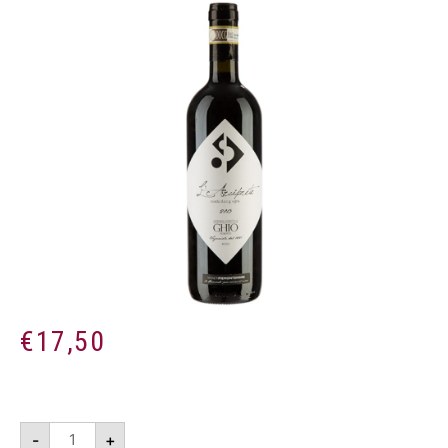
€
17,50
Vigna
-
+
L'Arciprete