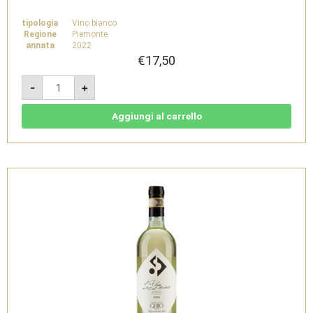
tipologia
Vino bianco
Regione
Piemonte
annata
2022
€
17,50
Pian
-
+
Lazzarino
2022
-
Gavi
Aggiungi al carrello
DOCG
Bio
-
Ghio
Vini
quantità