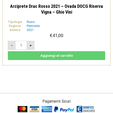
Arciprete Drac Rosso 2021 – Ovada DOCG Riserva
Vigna – Ghio Vini
Tipologia
Rossi
Regione
Piemonte
Annata
2021
€
41,00
Arciprete
-
+
Drac
Rosso
2021
-
Aggiungi al carrello
Ovada
DOCG
Riserva
Vigna
-
Ghio
Vini
quantità
Pagamenti Sicuri