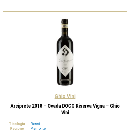
-
Ghio
Vini
quantità
Ghio Vini
Arciprete 2018 – Ovada DOCG Riserva Vigna – Ghio
Vini
Tipologia
Rossi
Regione
Piemonte