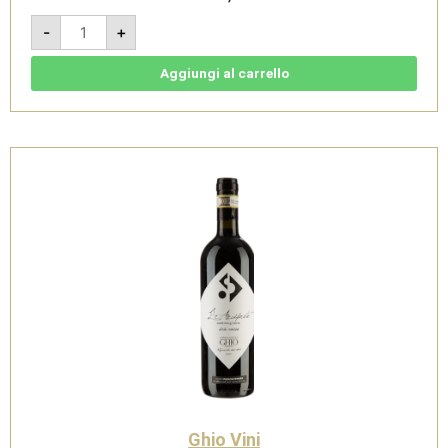
La
-
+
Canna
e
l'Orzo
-
Aggiungi al carrello
VSQ
Metodo
Classico
Rosé
Bio
-
Ghio
Vini
quantità
Ghio Vini