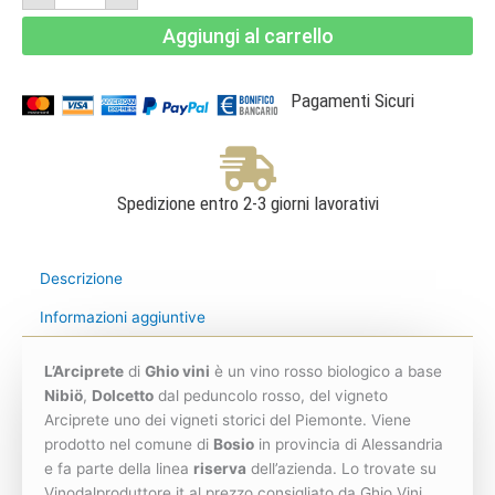
2018
-
Aggiungi al carrello
Ovada
DOCG
Riserva
-
Ghio
Pagamenti Sicuri
Vini
quantità
Spedizione entro 2-3 giorni lavorativi
Descrizione
Informazioni aggiuntive
L’Arciprete
di
Ghio vini
è un vino rosso biologico a base
Nibiö
,
Dolcetto
dal peduncolo rosso, del vigneto
Arciprete uno dei vigneti storici del Piemonte. Viene
prodotto nel comune di
Bosio
in provincia di Alessandria
e fa parte della linea
riserva
dell’azienda. Lo trovate su
Vinodalproduttore.it al prezzo consigliato da Ghio Vini.