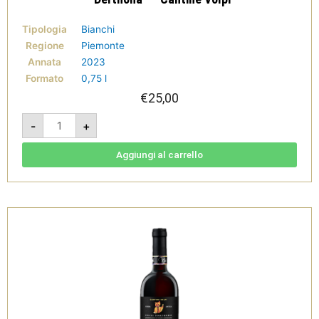
Tipologia
Bianchi
Regione
Piemonte
Annata
2023
Formato
0,75 l
€
25,00
Zerba
-
+
Antica
-
Colli
Tortonesi
Aggiungi al carrello
Doc
Timorasso
"Derthona"
-
Cantine
Volpi
quantità