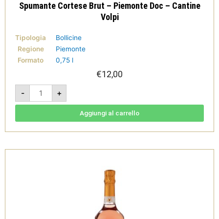
Spumante Cortese Brut – Piemonte Doc – Cantine
Volpi
Tipologia
Bollicine
Regione
Piemonte
Formato
0,75 l
€
12,00
Spumante
-
+
Cortese
Brut
-
Piemonte
Aggiungi al carrello
Doc
-
Cantine
Volpi
quantità