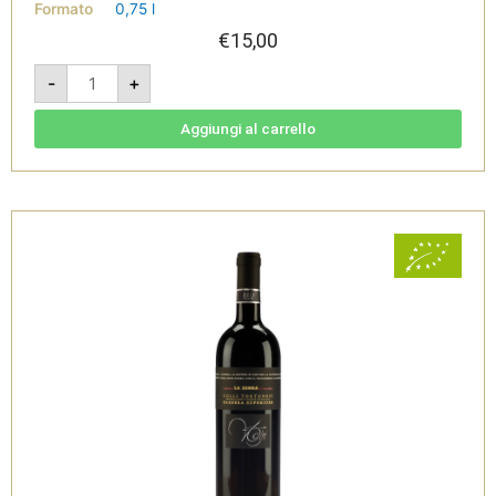
Formato
0,75 l
€
15,00
La
-
+
Zerba
Derthona
Timorasso
2024
Aggiungi al carrello
-
Colli
Tortonesi
Doc
-
Cantine
Volpi
quantità