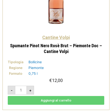
Cantine Volpi
Spumante Pinot Nero Rosè Brut – Piemonte Doc –
Cantine Volpi
Tipologia
Bollicine
Regione
Piemonte
Formato
0,75 l
€
12,00
Spumante
-
+
Pinot
Nero
Rosè
Brut
Aggiungi al carrello
-
Piemonte
Doc