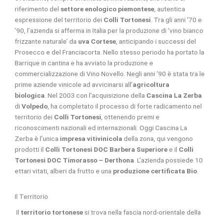
riferimento del
settore enologico piemontese
, autentica
espressione del territorio dei
Colli Tortonesi
. Tra gli anni ’70 e
’90, l’azienda si afferma in Italia per la produzione di ‘vino bianco
frizzante naturale’ da
uva Cortese
, anticipando i successi del
Prosecco e del Franciacorta. Nello stesso periodo ha portato la
Barrique in cantina e ha avviato la produzione e
commercializzazione di Vino Novello. Negli anni ’90 è stata tra le
prime aziende vinicole ad avvicinarsi all’
agricoltura
biologica
. Nel 2003 con l’acquisizione della
Cascina La Zerba
di
Volpedo
, ha completato il processo di forte radicamento nel
territorio dei
Colli Tortonesi
, ottenendo premi e
riconoscimenti nazionali ed internazionali. Oggi Cascina La
Zerba è l’unica
impresa vitivinicola
della zona, qui vengono
prodotti il
Colli Tortonesi DOC Barbera Superiore
e il
Colli
Tortonesi DOC Timorasso – Derthona
. L’azienda possiede 10
ettari vitati, alberi da frutto e una
produzione certificata Bio
.
Il Territorio
Il
territorio tortonese
si trova nella fascia nord-orientale della