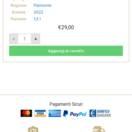
Regione
Piemonte
Annata
2022
Formato
1,5 l
€
29,00
La
-
+
Zerba
Barbera
Superiore
2022
Aggiungi al carrello
Magnum
-
Colli
Tortonesi
Doc
-
Cantine
Volpi
quantità
Pagamenti Sicuri