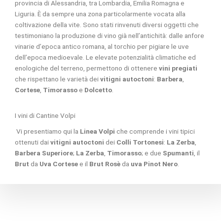
provincia di Alessandria, tra Lombardia, Emilia Romagna e
Liguria. È da sempre una zona particolarmente vocata alla
coltivazione della vite. Sono stati rinvenuti diversi oggetti che
testimoniano la produzione di vino già nell’antichità: dalle anfore
vinarie d’epoca antico romana, al torchio per pigiare le uve
dell’epoca medioevale. Le elevate potenzialità climatiche ed
enologiche del terreno, permettono di ottenere
vini pregiati
che rispettano le varietà dei
vitigni autoctoni
:
Barbera
,
Cortese
,
Timorasso
e
Dolcetto
.
I vini di Cantine Volpi
Vi presentiamo qui la
Linea Volpi
che comprende i vini tipici
ottenuti dai
vitigni autoctoni
dei
Colli Tortonesi
:
La Zerba
,
Barbera Superiore
;
La Zerba
,
Timorasso
; e due
Spumanti
, il
Brut
da
Uva Cortese
e il
Brut Rosè
da
uva Pinot Nero
.