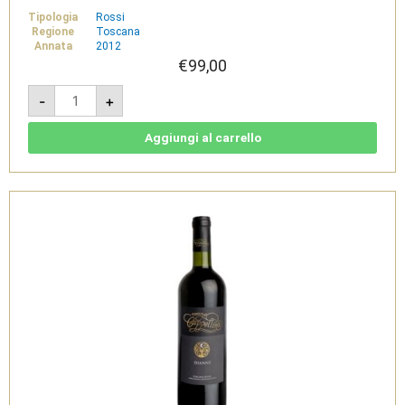
Tipologia
Rossi
Regione
Toscana
Annata
2012
€
99,00
Dianne
-
+
2012
Doppia
Magnum
3L
Aggiungi al carrello
-
IGT
Toscana
Rosso
-
Tenuta
Cappellina
quantità