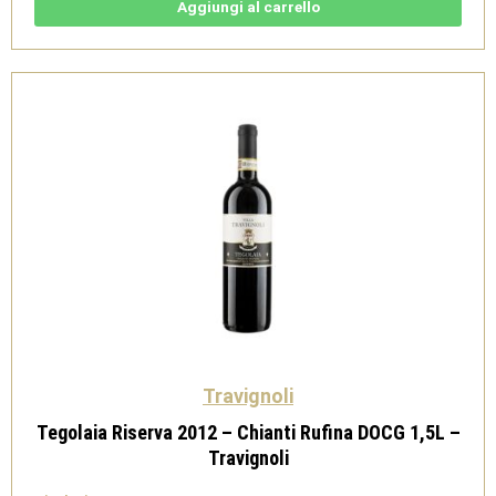
Rosso
Aggiungi al carrello
Doc
-
Podere
San
Giusto
quantità
Travignoli
Tegolaia Riserva 2012 – Chianti Rufina DOCG 1,5L –
Travignoli