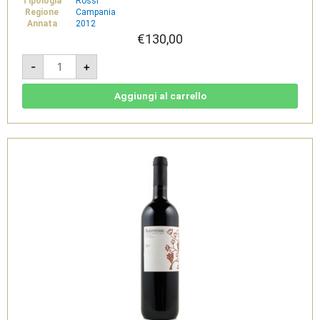
Tipologia
Rossi
Regione
Campania
Annata
2012
€
130,00
Montevetrano
-
+
2012
-
Colli
di
Aggiungi al carrello
Salerno
1,5L
quantità