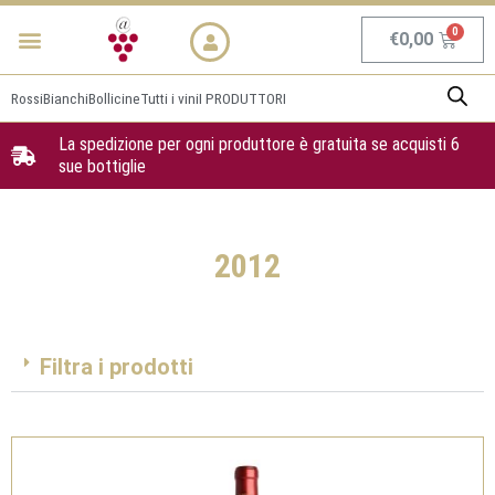
Vai
Menu
NEWS & PROMO
al
Carrel
€
0,00
contenuto
Rossi
Bianchi
Bollicine
Tutti i vini
I PRODUTTORI
La spedizione per ogni produttore è gratuita se acquisti 6
sue bottiglie
2012
Filtra i prodotti