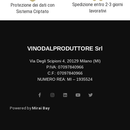
Spedizione entro 2-3 giorni
Protezione dei dati con
lavorativi
Sistema Criptato
VINODALPRODUTTORE Srl
Via Degli Scipioni 4, 20129 Milano (MI)
P.IVA: 07097840966
C.F.: 07097840966
NUMERO REA: MI – 1935524
F
I
L
Y
T
a
n
i
o
w
c
s
n
u
i
e
t
k
t
t
b
a
e
u
t
Powered by
Mirai Bay
o
g
d
b
e
o
r
i
e
r
k
a
n
-
m
f