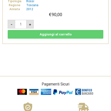
Tipologia
Rossi
Regione
Toscana
Annata
2012
€
90,00
Tegolaia
-
+
Riserva
2012
-
Chianti
Aggiungi al carrello
Rufina
DOCG
1,5L
-
Travignoli
quantità
Pagamenti Sicuri