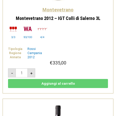
Montevetrano
Montevetrano 2012 – IGT Colli di Salerno 3L
3/3
93/100
4/4
Tipologia
Rossi
Regione
Campania
Annata
2012
€
335,00
Montevetrano
-
+
2012
-
IGT
Colli
Aggiungi al carrello
di
Salerno
3L
quantità