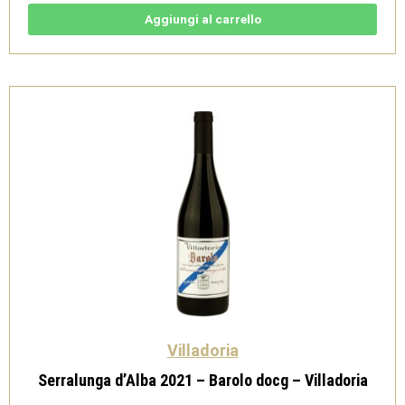
-
Barolo
Aggiungi al carrello
docg
-
Villadoria
quantità
Villadoria
Serralunga d’Alba 2021 – Barolo docg – Villadoria