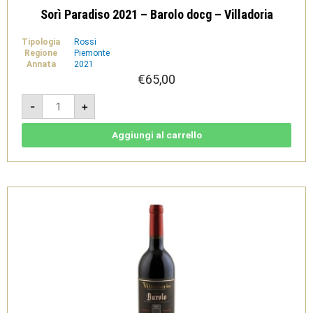
Sorì Paradiso 2021 – Barolo docg – Villadoria
Tipologia
Rossi
Regione
Piemonte
Annata
2021
€
65,00
Sorì
-
+
Paradiso
2021
-
Barolo
Aggiungi al carrello
docg
-
Villadoria
quantità