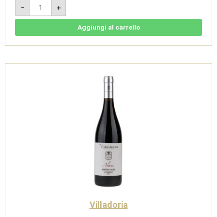
Roero
-
+
Arneis
Docg
2024
-
Aggiungi al carrello
Villadoria
quantità
Villadoria