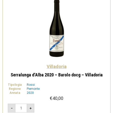
Villadoria
Serralunga d’Alba 2020 – Barolo docg – Villadoria
Tipologia
Rossi
Regione
Piemonte
Annata
2020
€
40,00
Serralunga
-
+
d'Alba
2020