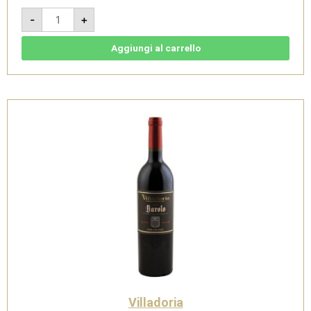
Lazzarito
-
+
2017
-
Barolo
docg
Aggiungi al carrello
-
Villadoria
quantità
Villadoria