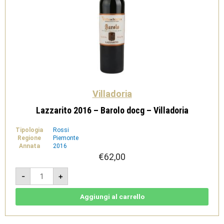
Villadoria
Lazzarito 2016 – Barolo docg – Villadoria
Tipologia
Rossi
Regione
Piemonte
Annata
2016
€
62,00
Lazzarito
-
+
2016
-
Barolo
docg
Aggiungi al carrello
-
Villadoria
quantità