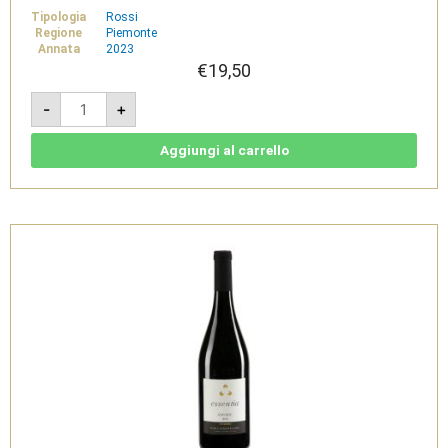
Tipologia
Rossi
Regione
Piemonte
Annata
2023
€
19,50
Temprà
-
+
2023
-
Nebbiolo
d'Alba
Aggiungi al carrello
doc
-
Villadoria
quantità