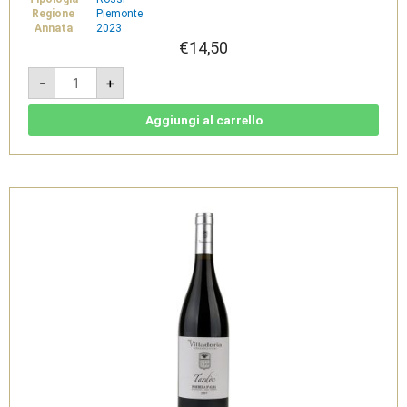
Regione
Piemonte
Annata
2023
€
14,50
Furèt
-
+
2023
-
Dolcetto
d'Alba
Aggiungi al carrello
doc
-
Villadoria
quantità