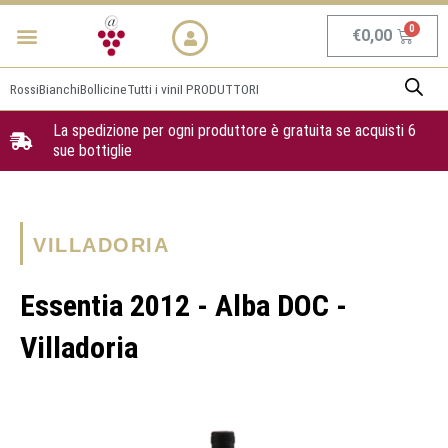
Vai
Menu
NEWS & PROMO
al
Carrel
€
0,00
contenuto
Rossi
Bianchi
Bollicine
Tutti i vini
I PRODUTTORI
La spedizione per ogni produttore è gratuita se acquisti 6
sue bottiglie
VILLADORIA
Essentia 2012 - Alba DOC -
Villadoria