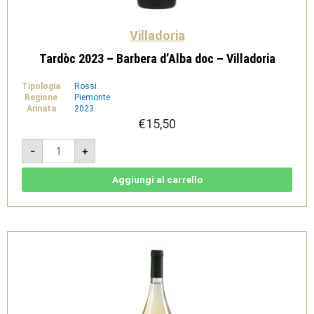
Villadoria
Tardòc 2023 – Barbera d’Alba doc – Villadoria
Tipologia
Rossi
Regione
Piemonte
Annata
2023
€
15,50
Tardòc
-
+
2023
-
Barbera
d'Alba
Aggiungi al carrello
doc
-
Villadoria
quantità