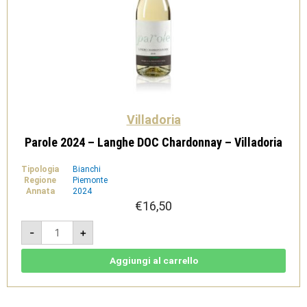
Villadoria
Parole 2024 – Langhe DOC Chardonnay – Villadoria
Tipologia
Bianchi
Regione
Piemonte
Annata
2024
€
16,50
Parole
-
+
2024
-
Langhe
DOC
Aggiungi al carrello
Chardonnay
-
Villadoria
quantità