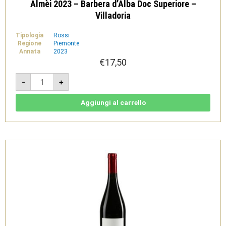
Almèi 2023 – Barbera d’Alba Doc Superiore –
Villadoria
Tipologia
Rossi
Regione
Piemonte
Annata
2023
€
17,50
Almèi
-
+
2023
-
Barbera
d'Alba
Aggiungi al carrello
Doc
Superiore
-
Villadoria
quantità