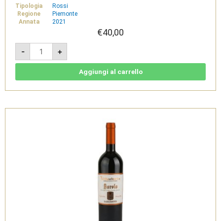
Tipologia
Rossi
Regione
Piemonte
Annata
2021
€
40,00
Serralunga
-
+
d'Alba
2021
-
Barolo
Aggiungi al carrello
docg
-
Villadoria
quantità