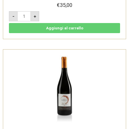
€
35,00
Barolo
-
+
Docg
2021
-
Villadoria
Aggiungi al carrello
quantità