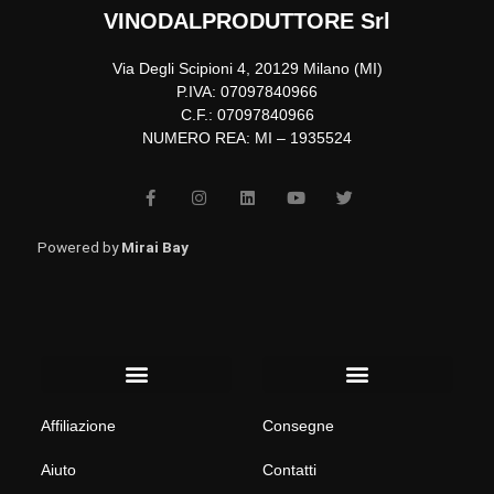
VINODALPRODUTTORE Srl
Via Degli Scipioni 4, 20129 Milano (MI)
P.IVA: 07097840966
C.F.: 07097840966
NUMERO REA: MI – 1935524
F
I
L
Y
T
a
n
i
o
w
c
s
n
u
i
e
t
k
t
t
b
a
e
u
t
Powered by
Mirai Bay
o
g
d
b
e
o
r
i
e
r
k
a
n
-
m
f
Menu
Menu
Affiliazione
Consegne
Aiuto
Contatti