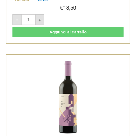
€
18,50
Tempranillo
-
+
Seleccion
La
Consulta
2023
Aggiungi al carrello
-
El
Hijo
Prodigo
quantità