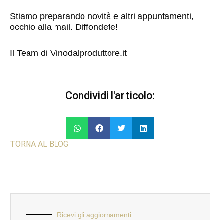
Stiamo preparando novità e altri appuntamenti,
occhio alla mail. Diffondete!
Il Team di Vinodalproduttore.it
Condividi l'articolo:
C
C
C
C
o
o
o
o
TORNA AL BLOG
n
n
n
n
d
d
d
d
i
i
i
i
v
v
v
v
i
i
i
i
d
d
d
d
i
i
i
i
Ricevi gli aggiornamenti
s
s
s
s