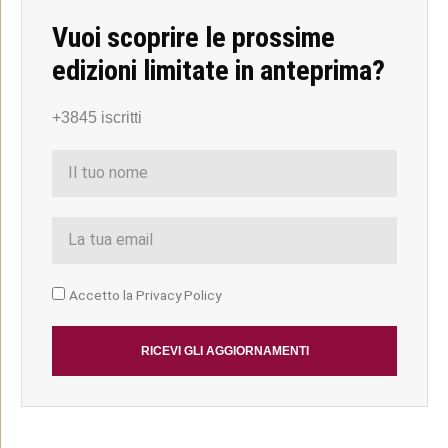
u
u
u
u
Vuoi scoprire le prossime
w
f
t
l
edizioni limitate in anteprima?
h
a
w
i
a
c
i
n
t
e
t
k
+3845 iscritti
s
b
t
e
a
o
e
d
p
o
r
i
p
k
n
Accetto la Privacy Policy
RICEVI GLI AGGIORNAMENTI