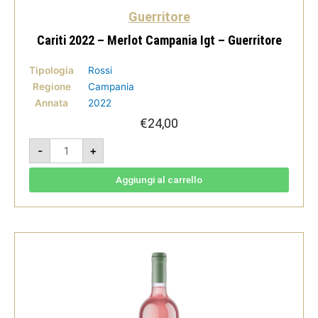
Guerritore
Cariti 2022 – Merlot Campania Igt – Guerritore
Tipologia
Rossi
Regione
Campania
Annata
2022
€
24,00
Cariti
-
+
2022
-
Merlot
Campania
Aggiungi al carrello
Igt
-
Guerritore
quantità