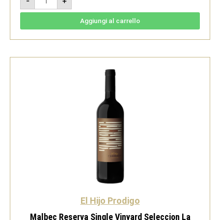
-
+
2023
-
Nebbiolo
d'Alba
Aggiungi al carrello
doc
-
Villadoria
quantità
El Hijo Prodigo
Malbec Reserva Single Vinyard Seleccion La