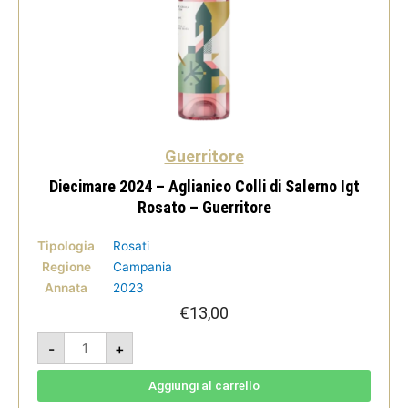
Guerritore
Diecimare 2024 – Aglianico Colli di Salerno Igt
Rosato – Guerritore
Tipologia
Rosati
Regione
Campania
Annata
2023
€
13,00
Diecimare
-
+
2024
-
Aglianico
Colli
Aggiungi al carrello
di