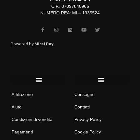
C.F.: 07097840966
NUMERO REA: MI – 1935524
F
I
L
Y
T
a
n
i
o
w
c
s
n
u
i
e
t
k
t
t
b
a
e
u
t
Powered by
Mirai Bay
o
g
d
b
e
o
r
i
e
r
k
a
n
-
m
f
Menu
Menu
Affiliazione
Consegne
Aiuto
Contatti
Condizioni di vendita
Privacy Policy
Pagamenti
Cookie Policy