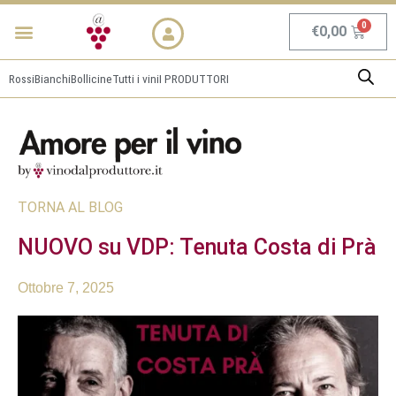
Vai
Menu
NEWS & PROMO
al
Carrel
€
0,00
contenuto
Rossi
Bianchi
Bollicine
Tutti i vini
I PRODUTTORI
TORNA AL BLOG
NUOVO su VDP: Tenuta Costa di Prà
Ottobre 7, 2025