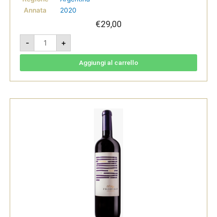
Annata
2020
€
29,00
Malbec
-
+
Reserva
Single
Vinyard
Seleccion
Aggiungi al carrello
La
Consulta
2020
-
El
Hijo
Prodigo
quantità