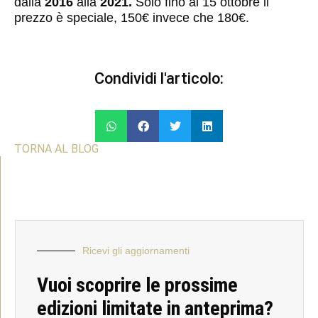
dalla
2016
alla
2021.
Solo fino al 15 ottobre il
prezzo è speciale, 150€ invece che 180€.
Condividi l'articolo:
C
C
C
C
o
o
o
o
TORNA AL BLOG
n
n
n
n
d
d
d
d
i
i
i
i
v
v
v
v
i
i
i
i
d
d
d
d
i
i
i
i
Ricevi gli aggiornamenti
s
s
s
s
u
u
u
u
Vuoi scoprire le prossime
w
f
t
l
edizioni limitate in anteprima?
h
a
w
i