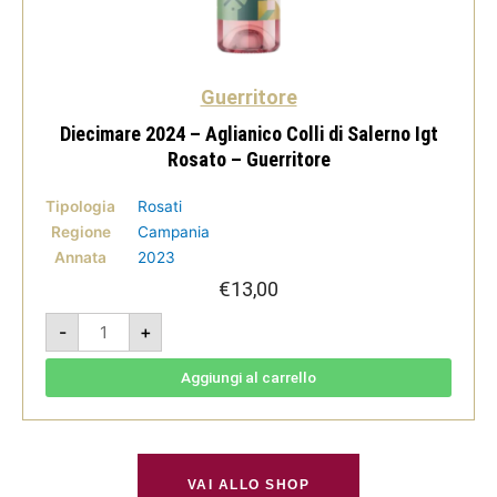
Guerritore
Diecimare 2024 – Aglianico Colli di Salerno Igt
Rosato – Guerritore
Tipologia
Rosati
Regione
Campania
Annata
2023
€
13,00
Diecimare
-
+
2024
-
Aglianico
Colli
Aggiungi al carrello
di
Salerno
Igt
Rosato
-
Guerritore
quantità
VAI ALLO SHOP