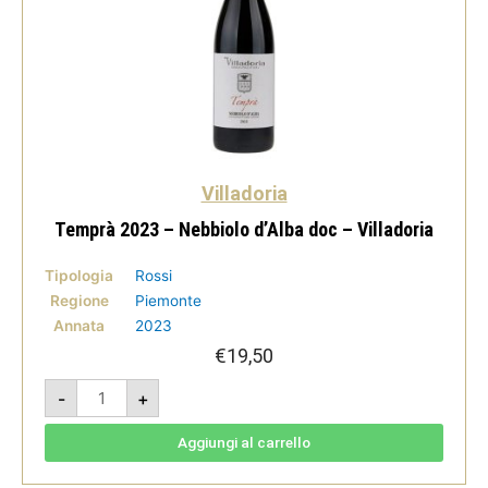
Villadoria
Temprà 2023 – Nebbiolo d’Alba doc – Villadoria
Tipologia
Rossi
Regione
Piemonte
Annata
2023
€
19,50
Temprà
-
+
2023
-
Nebbiolo
d'Alba
Aggiungi al carrello
doc
-
Villadoria