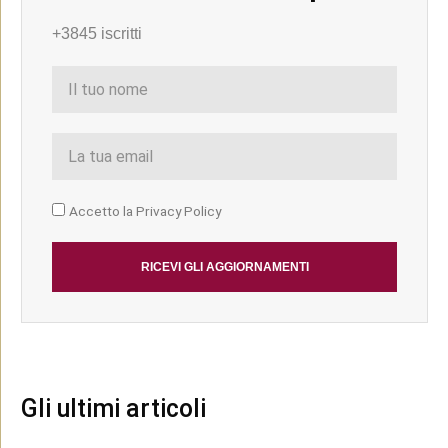
a
c
i
n
t
e
t
k
+3845 iscritti
s
b
t
e
a
o
e
d
p
o
r
i
p
k
n
Accetto la Privacy Policy
RICEVI GLI AGGIORNAMENTI
Gli ultimi articoli