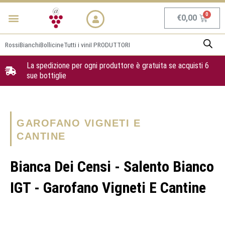
Vai
Menu
NEWS & PROMO
al
Carrel
€
0,00
contenuto
Rossi
Bianchi
Bollicine
Tutti i vini
I PRODUTTORI
La spedizione per ogni produttore è gratuita se acquisti 6
sue bottiglie
GAROFANO VIGNETI E
CANTINE
Bianca Dei Censi - Salento Bianco
IGT - Garofano Vigneti E Cantine