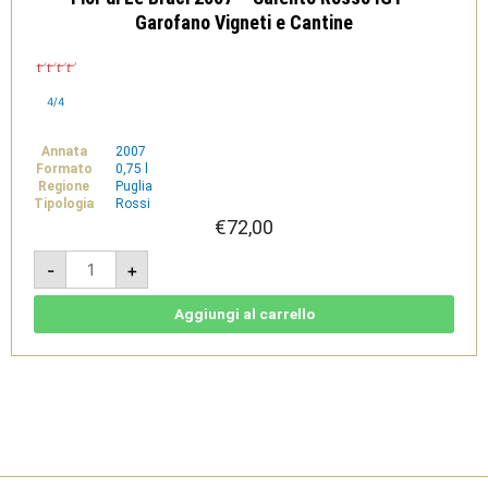
Garofano Vigneti e Cantine
4/4
Annata
2007
Formato
0,75 l
Regione
Puglia
Tipologia
Rossi
€
72,00
Fior
-
+
di
Le
Braci
2007
Aggiungi al carrello
-
Salento
Rosso
IGT
-
Garofano
Vigneti
e
Cantine
quantità