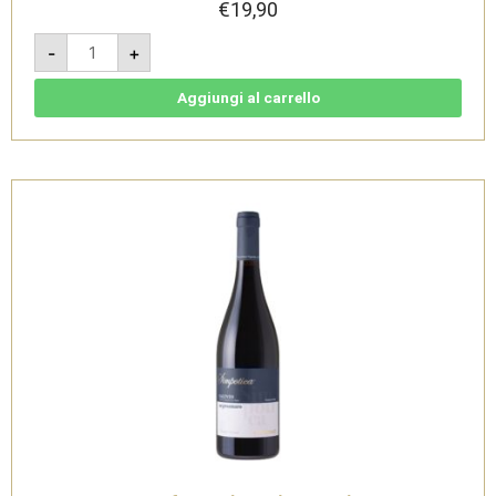
€
19,90
Clo'
-
+
de
Girofle
2022
-
Aggiungi al carrello
Salento
IGT
Rosato
Negroamaro
-
Garofano
Vini
quantità