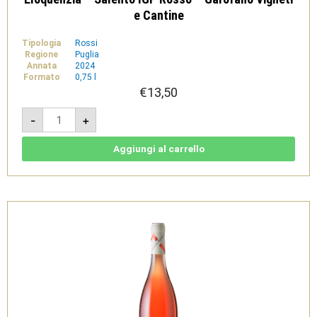
e Cantine
Tipologia
Rossi
Regione
Puglia
Annata
2024
Formato
0,75 l
€
13,50
Eloquenzia
-
+
-
Salento
IGP
Rosso
Aggiungi al carrello
-
Garofano
Vigneti
e
Cantine
quantità