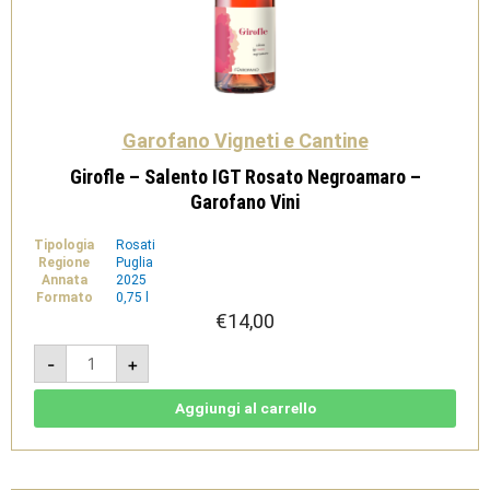
Garofano Vigneti e Cantine
Girofle – Salento IGT Rosato Negroamaro –
Garofano Vini
Tipologia
Rosati
Regione
Puglia
Annata
2025
Formato
0,75 l
€
14,00
Girofle
-
+
-
Salento
IGT
Rosato
Aggiungi al carrello
Negroamaro
-
Garofano
Vini
quantità