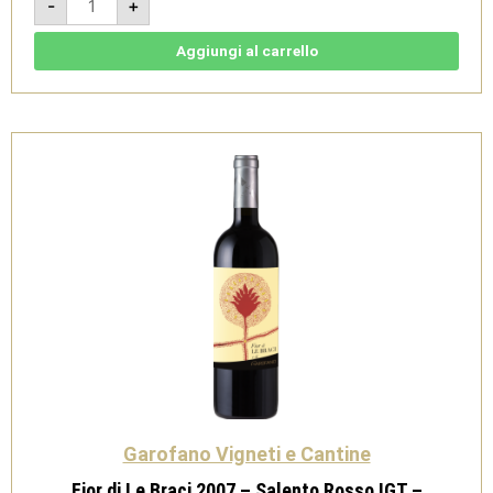
-
+
Braci
2018
-
Salento
Aggiungi al carrello
Rosso
IGT
-
Garofano
Vigneti
e
Cantine
quantità
Garofano Vigneti e Cantine
Fior di Le Braci 2007 – Salento Rosso IGT –