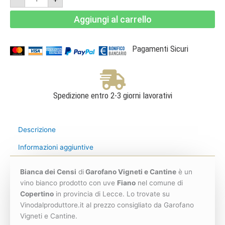
Censi
-
Aggiungi al carrello
Salento
Bianco
IGT
-
Garofano
Pagamenti Sicuri
Vigneti
e
Cantine
quantità
Spedizione entro 2-3 giorni lavorativi
Descrizione
Informazioni aggiuntive
Bianca dei Censi
di
Garofano Vigneti e Cantine
è un
vino bianco prodotto con uve
Fiano
nel comune di
Copertino
in provincia di Lecce. Lo trovate su
Vinodalproduttore.it al prezzo consigliato da Garofano
Vigneti e Cantine.