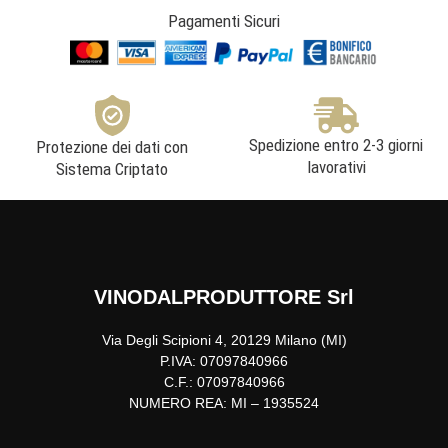
Pagamenti Sicuri
Spedizione entro 2-3 giorni
Protezione dei dati con
lavorativi
Sistema Criptato
VINODALPRODUTTORE Srl
Via Degli Scipioni 4, 20129 Milano (MI)
P.IVA: 07097840966
C.F.: 07097840966
NUMERO REA: MI – 1935524
F
I
L
Y
T