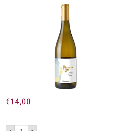
€
14,00
Bianca
-
+
dei