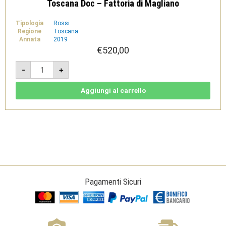
Toscana Doc – Fattoria di Magliano
Tipologia
Rossi
Regione
Toscana
Annata
2019
€
520,00
Poggio
-
+
Bestiale
2019
Magnum
12L
Aggiungi al carrello
-
Maremma
Toscana
Doc
-
Fattoria
di
Magliano
quantità
Pagamenti Sicuri