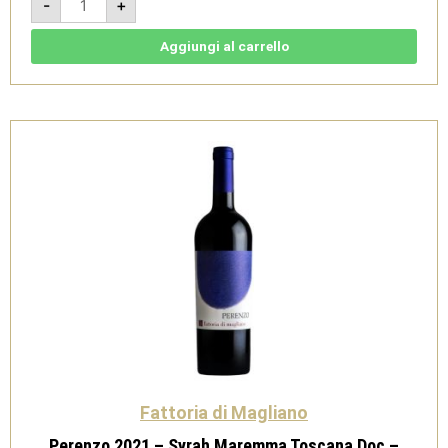
-
+
Bestiale
2020
-
Maremma
Aggiungi al carrello
Toscana
DOC
-
Fattoria
di
Magliano
quantità
Fattoria di Magliano
Perenzo 2021 – Syrah Maremma Toscana Doc –