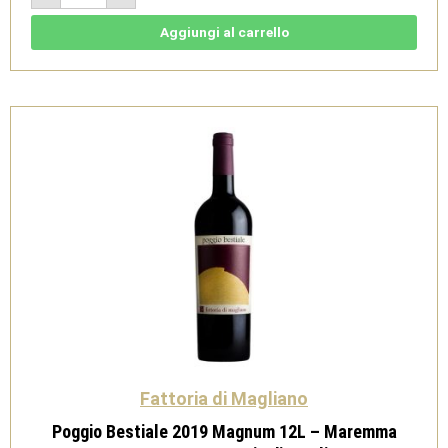
2019
Magnum
9L
Aggiungi al carrello
-
Maremma
Toscana
Doc
-
Fattoria
di
Magliano
quantità
Fattoria di Magliano
Poggio Bestiale 2019 Magnum 12L – Maremma