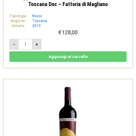
Toscana Doc – Fattoria di Magliano
Tipologia
Rossi
Regione
Toscana
Annata
2019
€
128,00
Poggio
-
+
Bestiale
2019
Magnum
3L
Aggiungi al carrello
-
Maremma
Toscana
Doc
-
Fattoria
di
Magliano
quantità