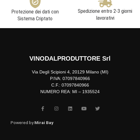
Spedizione entro 2-3 giorni
Protezione dei dati con
lavorativi
Sistema Criptato
VINODALPRODUTTORE Srl
Via Degli Scipioni 4, 20129 Milano (MI)
P.IVA: 07097840966
C.F.: 07097840966
NUMERO REA: MI – 1935524
F
I
L
Y
T
a
n
i
o
w
c
s
n
u
i
e
t
k
t
t
b
a
e
u
t
Powered by
Mirai Bay
o
g
d
b
e
o
r
i
e
r
k
a
n