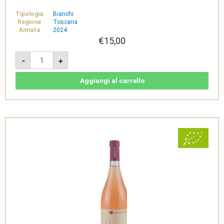
Tipologia
Bianchi
Regione
Toscana
Annata
2024
€
15,00
Pagliatura
-
+
2024
-
Vermentino
della
Aggiungi al carrello
Maremma
Toscana
Doc
Bio
-
Fattoria
di
Magliano
quantità