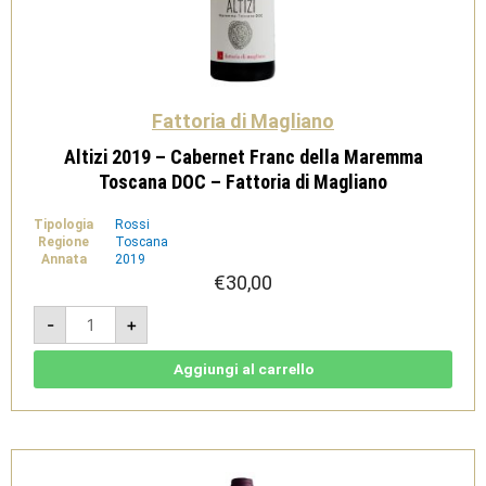
Fattoria di Magliano
Altizi 2019 – Cabernet Franc della Maremma
Toscana DOC – Fattoria di Magliano
Tipologia
Rossi
Regione
Toscana
Annata
2019
€
30,00
Altizi
-
+
2019
-
Cabernet
Franc
Aggiungi al carrello
della
Maremma
Toscana
DOC
-
Fattoria
di
Magliano