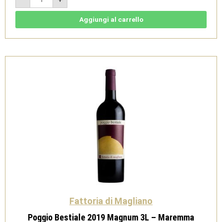
2019
Magnum
1,5
Aggiungi al carrello
L
-
Maremma
Toscana
Doc
-
Fattoria
di
Magliano
quantità
Fattoria di Magliano
Poggio Bestiale 2019 Magnum 3L – Maremma