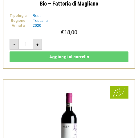
Bio – Fattoria di Magliano
Tipologia
Rossi
Regione
Toscana
Annata
2020
€
18,00
Sinarra
-
+
2020
rosso
naturale
-
Aggiungi al carrello
Toscana
IGT
Rosso
Bio
-
Fattoria
di
Magliano
quantità