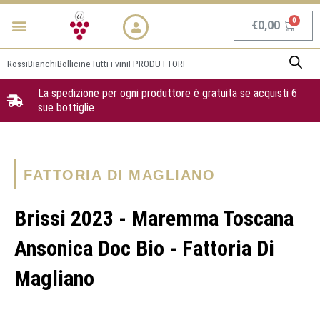
Vai
Menu
NEWS & PROMO
al
Carrel
€
0,00
contenuto
Rossi
Bianchi
Bollicine
Tutti i vini
I PRODUTTORI
La spedizione per ogni produttore è gratuita se acquisti 6
sue bottiglie
FATTORIA DI MAGLIANO
Brissi 2023 - Maremma Toscana
Ansonica Doc Bio - Fattoria Di
Magliano