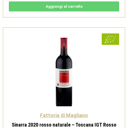
Ansonica
della
Aggiungi al carrello
Maremma
Toscana
Doc
Bio
-
Fattoria
di
Magliano
quantità
Fattoria di Magliano
Sinarra 2020 rosso naturale – Toscana IGT Rosso