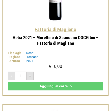
Fattoria di Magliano
Heba 2021 – Morellino di Scansano DOCG bio –
Fattoria di Magliano
Tipologia
Rossi
Regione
Toscana
Annata
2021
€
18,00
Heba
-
+
2021
-
Morellino
di
Aggiungi al carrello
Scansano
DOCG
bio
-
Fattoria
di
Magliano