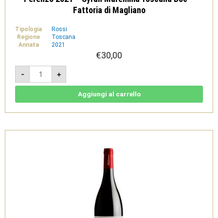
Fattoria di Magliano
Tipologia
Rossi
Regione
Toscana
Annata
2021
€
30,00
Perenzo
-
+
2021
-
Syrah
Maremma
Aggiungi al carrello
Toscana
Doc
-
Fattoria
di
Magliano
quantità