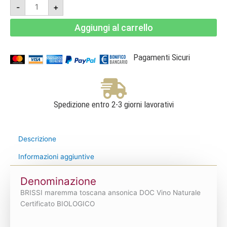
Brissi
-
+
2023
-
Maremma
Aggiungi al carrello
Toscana
Ansonica
Doc
Bio
-
Pagamenti Sicuri
Fattoria
di
Magliano
quantità
Spedizione entro 2-3 giorni lavorativi
Descrizione
Informazioni aggiuntive
Denominazione
BRISSI maremma toscana ansonica DOC Vino Naturale
Certificato BIOLOGICO