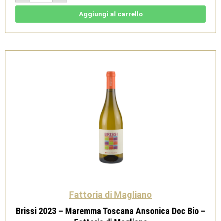
rosso
naturale
-
Aggiungi al carrello
Toscana
IGT
Rosso
Bio
-
Fattoria
di
Magliano
quantità
Fattoria di Magliano
Brissi 2023 – Maremma Toscana Ansonica Doc Bio –