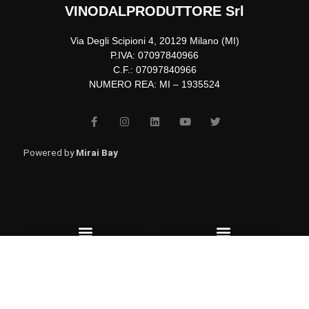
VINODALPRODUTTORE Srl
Via Degli Scipioni 4, 20129 Milano (MI)
P.IVA: 07097840966
C.F.: 07097840966
NUMERO REA: MI – 1935524
F
I
L
Y
T
a
n
i
o
w
c
s
n
u
i
e
t
k
t
t
b
a
e
u
t
Powered by
Mirai Bay
o
g
d
b
e
o
r
i
e
r
k
a
n
-
m
f
Menu
Menu
Affiliazione
Consegne
Aiuto
Contatti