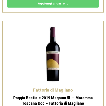
Magnum
3L
Aggiungi al carrello
-
Maremma
Toscana
Doc
-
Fattoria
di
Magliano
quantità
Fattoria di Magliano
Poggio Bestiale 2019 Magnum 5L – Maremma
Toscana Doc – Fattoria di Magliano