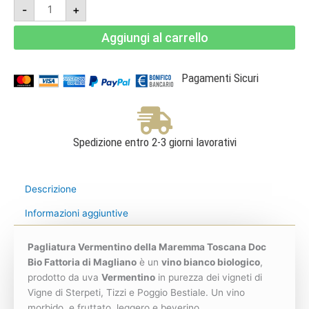
Pagliatura
-
+
2024
-
Vermentino
Aggiungi al carrello
della
Maremma
Toscana
Doc
Bio
Pagamenti Sicuri
-
Fattoria
di
Magliano
quantità
Spedizione entro 2-3 giorni lavorativi
Descrizione
Informazioni aggiuntive
Pagliatura Vermentino della Maremma Toscana Doc
Bio Fattoria di Magliano
è un
vino bianco biologico
,
prodotto da uva
Vermentino
in purezza dei vigneti di
Vigne di Sterpeti, Tizzi e Poggio Bestiale. Un vino
morbido e fruttato, leggero e beverino.