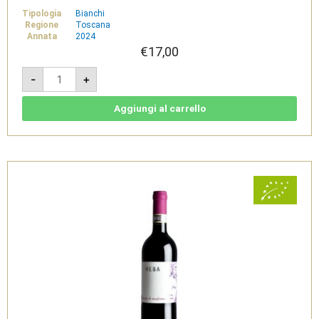
Tipologia
Bianchi
Regione
Toscana
Annata
2024
€
17,00
Brissaia
-
+
2024
-
Ansonica
della
Aggiungi al carrello
Maremma
Toscana
Doc
Bio
-
Fattoria
di
Magliano
quantità