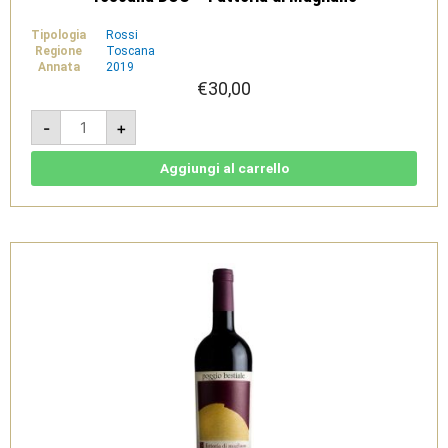
Tipologia
Rossi
Regione
Toscana
Annata
2019
€
30,00
Altizi
-
+
2019
-
Cabernet
Franc
Aggiungi al carrello
della
Maremma
Toscana
DOC
-
Fattoria
di
Magliano
quantità