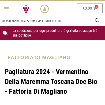
Vai
Menu
NEWS & PROMO
al
Carrel
€
0,00
contenuto
Rossi
Bianchi
Bollicine
Tutti i vini
I PRODUTTORI
La spedizione per ogni produttore è gratuita se acquisti 6
sue bottiglie
FATTORIA DI MAGLIANO
Pagliatura 2024 - Vermentino
Della Maremma Toscana Doc Bio
- Fattoria Di Magliano