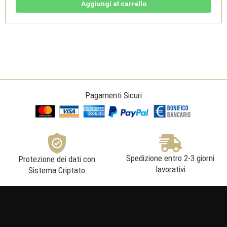
12L
Aggiungi al carrello
-
Maremma
Toscana
Doc
-
Fattoria
di
Magliano
quantità
Pagamenti Sicuri
Spedizione entro 2-3 giorni
Protezione dei dati con
lavorativi
Sistema Criptato