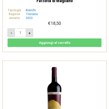
Fattoria di Magliano
Tipologia
Bianchi
Regione
Toscana
Annata
2023
€
18,50
Brissi
-
+
2023
-
Maremma
Toscana
Aggiungi al carrello
Ansonica
Doc
Bio
-
Fattoria
di
Magliano
quantità