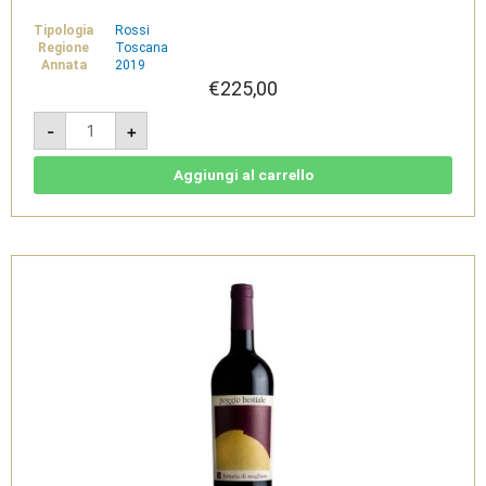
Tipologia
Rossi
Regione
Toscana
Annata
2019
€
225,00
Poggio
-
+
Bestiale
2019
Magnum
5L
Aggiungi al carrello
-
Maremma
Toscana
Doc
-
Fattoria
di
Magliano
quantità