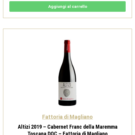
Syrah
Maremma
Aggiungi al carrello
Toscana
Doc
-
Fattoria
di
Magliano
quantità
Fattoria di Magliano
Altizi 2019 – Cabernet Franc della Maremma
Toscana DOC – Fattoria di Magliano