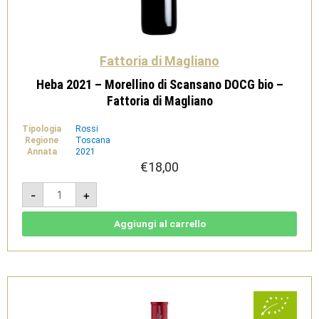
Fattoria di Magliano
Heba 2021 – Morellino di Scansano DOCG bio –
Fattoria di Magliano
Tipologia
Rossi
Regione
Toscana
Annata
2021
€
18,00
Heba
-
+
2021
-
Morellino
di
Aggiungi al carrello
Scansano
DOCG
bio
-
Fattoria
di
Magliano
quantità