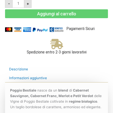
Poggio
-
+
Bestiale
2019
Magnum
Aggiungi al carrello
3L
-
Maremma
Toscana
Doc
Pagamenti Sicuri
-
Fattoria
di
Magliano
quantità
Spedizione entro 2-3 giorni lavorativi
Descrizione
Informazioni aggiuntive
Poggio Bestiale
nasce da un
blend
di
Cabernet
Sauvignon, Cabernet Franc, Merlot e Petit Verdot
delle
Vigne di Poggio Bestiale coltivate in
regime biologico
.
Un taglio bordolese di carattere, armonioso ed elegante.