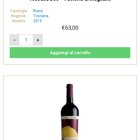
Tipologia
Rossi
Regione
Toscana
Annata
2019
€
63,00
Poggio
-
+
Bestiale
2019
Magnum
1,5
Aggiungi al carrello
L
-
Maremma
Toscana
Doc
-
Fattoria
di
Magliano
quantità