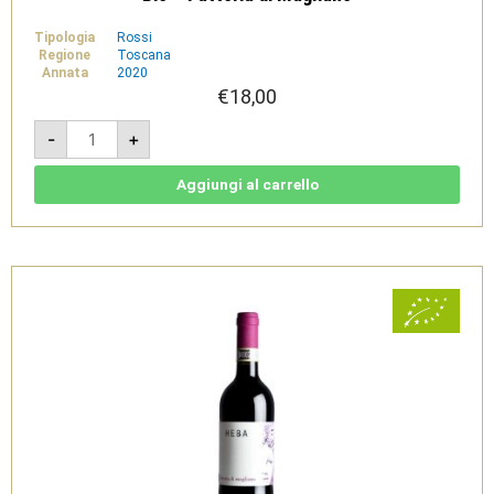
Tipologia
Rossi
Regione
Toscana
Annata
2020
€
18,00
Sinarra
-
+
2020
rosso
naturale
-
Aggiungi al carrello
Toscana
IGT
Rosso
Bio
-
Fattoria
di
Magliano
quantità