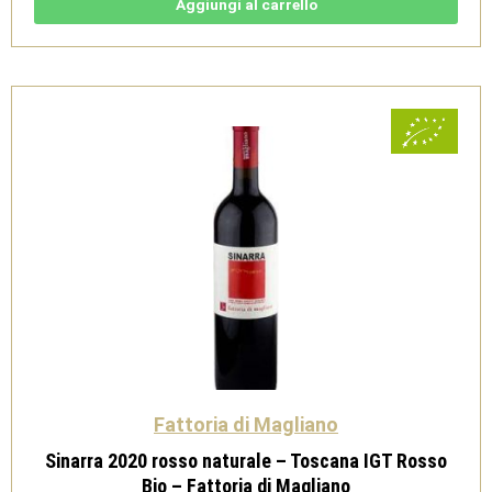
della
Aggiungi al carrello
Maremma
Toscana
Doc
Bio
-
Fattoria
di
Magliano
quantità
Fattoria di Magliano
Sinarra 2020 rosso naturale – Toscana IGT Rosso
Bio – Fattoria di Magliano