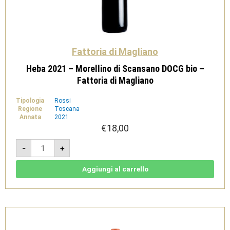
Fattoria di Magliano
Heba 2021 – Morellino di Scansano DOCG bio –
Fattoria di Magliano
Tipologia
Rossi
Regione
Toscana
Annata
2021
€
18,00
Heba
-
+
2021
-
Morellino
di
Aggiungi al carrello
Scansano
DOCG
bio
-
Fattoria
di
Magliano
quantità