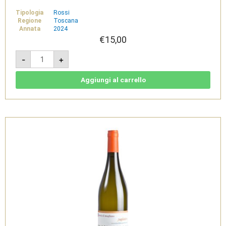
Tipologia
Rossi
Regione
Toscana
Annata
2024
€
15,00
Ilario
-
+
2024
-
Maremma
Toscana
Aggiungi al carrello
Rosato
bio
-
Fattoria
di
Magliano
quantità