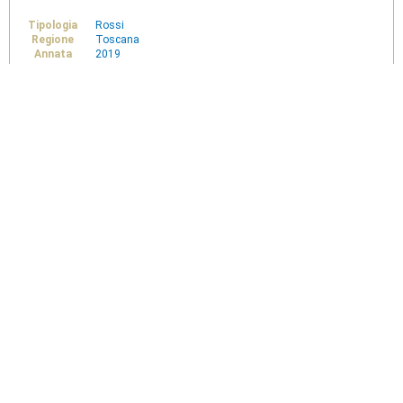
Tipologia
Rossi
Regione
Toscana
Annata
2019
€
520,00
Poggio
-
+
Bestiale
2019
Magnum
12L
Aggiungi al carrello
-
Maremma
Toscana
Doc
-
Fattoria
di
Magliano
quantità
Pagamenti Sicuri