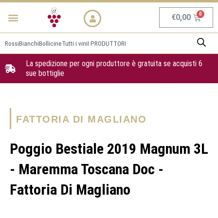
Vai
Menu
NEWS & PROMO
al
Carrel
€
0,00
contenuto
Rossi
Bianchi
Bollicine
Tutti i vini
I PRODUTTORI
La spedizione per ogni produttore è gratuita se acquisti 6
sue bottiglie
FATTORIA DI MAGLIANO
Poggio Bestiale 2019 Magnum 3L
- Maremma Toscana Doc -
Fattoria Di Magliano