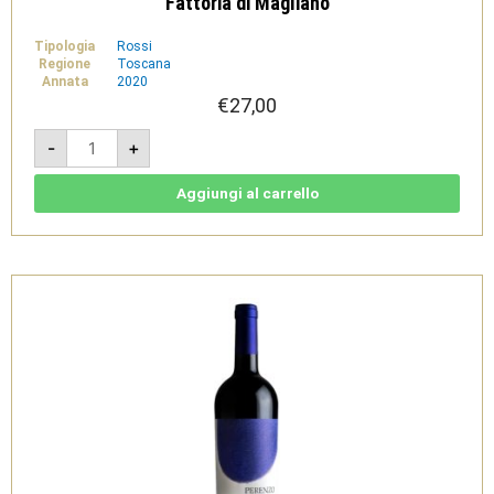
Fattoria di Magliano
Tipologia
Rossi
Regione
Toscana
Annata
2020
€
27,00
Poggio
-
+
Bestiale
2020
-
Maremma
Aggiungi al carrello
Toscana
DOC
-
Fattoria
di
Magliano
quantità