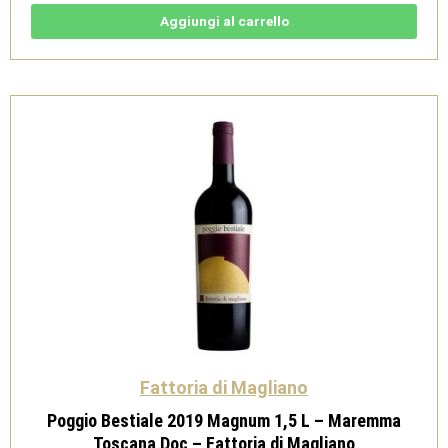
Cabernet
Franc
Aggiungi al carrello
della
Maremma
Toscana
DOC
-
Fattoria
di
Magliano
quantità
Fattoria di Magliano
Poggio Bestiale 2019 Magnum 1,5 L – Maremma
Toscana Doc – Fattoria di Magliano