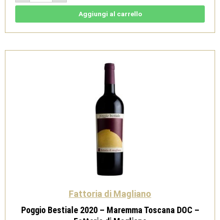
-
Maremma
Toscana
Aggiungi al carrello
Ansonica
Doc
Bio
-
Fattoria
di
Magliano
quantità
Fattoria di Magliano
Poggio Bestiale 2020 – Maremma Toscana DOC –