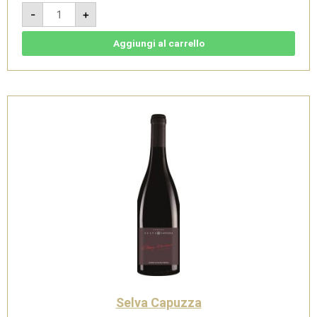
Hirundo
-
+
Garda
Rosé
-
Riviera
Aggiungi al carrello
del
Garda
Classico
Spumante
Rosé
-
Selva
Capuzza
quantità
Selva Capuzza