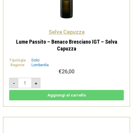
Selva Capuzza
Lume Passito – Benaco Bresciano IGT – Selva
Capuzza
Tipologia
Dolci
Regione
Lombardia
€
26,00
Lume
-
+
Passito
-
Benaco
Bresciano
Aggiungi al carrello
IGT
-
Selva
Capuzza
quantità