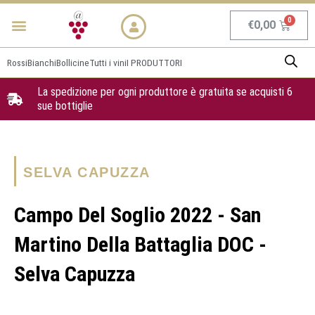
Vai
Menu
NEWS & PROMO
al
Carrel
€
0,00
contenuto
Rossi
Bianchi
Bollicine
Tutti i vini
I PRODUTTORI
La spedizione per ogni produttore è gratuita se acquisti 6
sue bottiglie
SELVA CAPUZZA
Campo Del Soglio 2022 - San
Martino Della Battaglia DOC -
Selva Capuzza