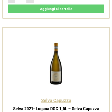
Soglio
2021
1,5L
Aggiungi al carrello
-
San
Martino
della
Battaglia
DOC
-
Selva
Capuzza
quantità
Selva Capuzza
Selva 2021- Lugana DOC 1,5L – Selva Capuzza