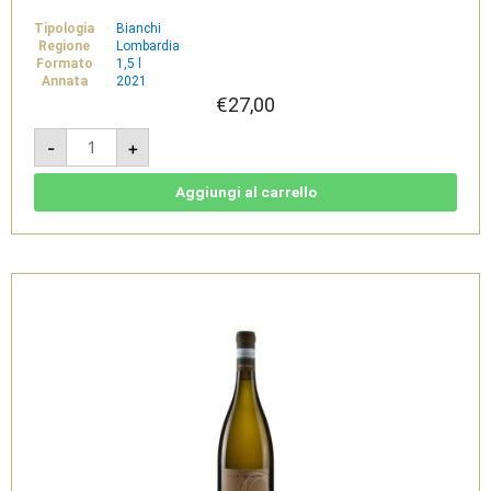
Tipologia
Bianchi
Regione
Lombardia
Formato
1,5 l
Annata
2021
€
27,00
Selva
-
+
2021-
Lugana
DOC
1,5L
Aggiungi al carrello
-
Selva
Capuzza
quantità