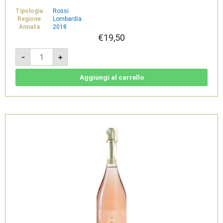
Tipologia
Rossi
Regione
Lombardia
Annata
2018
€
19,50
Rosso
-
+
Superiore
Madér
2018
-
Aggiungi al carrello
Garda
DOC
-
Selva
Capuzza
quantità