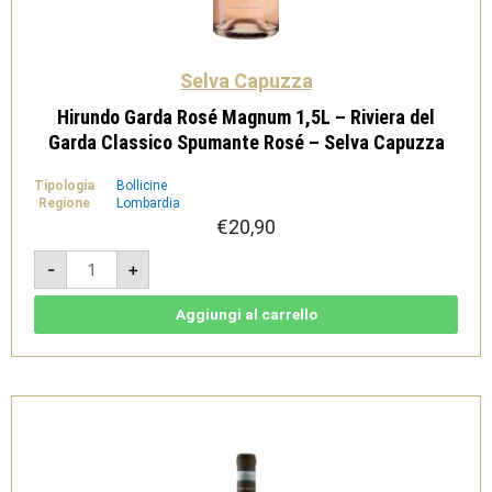
Selva Capuzza
Hirundo Garda Rosé Magnum 1,5L – Riviera del
Garda Classico Spumante Rosé – Selva Capuzza
Tipologia
Bollicine
Regione
Lombardia
€
20,90
Hirundo
-
+
Garda
Rosé
Magnum
1,5L
Aggiungi al carrello
-
Riviera
del
Garda
Classico
Spumante
Rosé
-
Selva
Capuzza
quantità