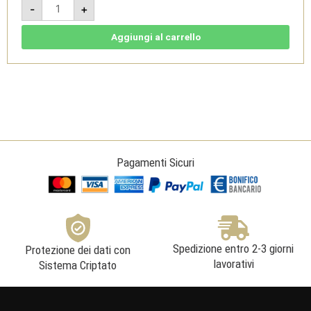
Rosso
-
+
Superiore
Madér
2017
-
Aggiungi al carrello
Garda
DOC
1,5L
-
Selva
Capuzza
quantità
Pagamenti Sicuri
Spedizione entro 2-3 giorni
Protezione dei dati con
lavorativi
Sistema Criptato