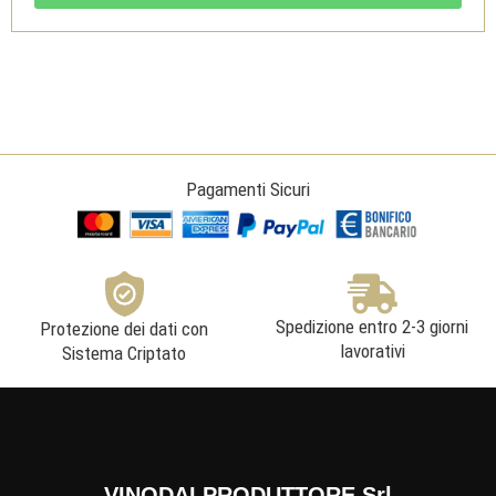
Garda
DOC
1,5L
-
Selva
Capuzza
quantità
Pagamenti Sicuri
Spedizione entro 2-3 giorni
Protezione dei dati con
lavorativi
Sistema Criptato
VINODALPRODUTTORE Srl