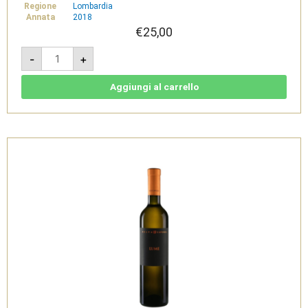
Regione
Lombardia
Annata
2018
€
25,00
Hirundo
-
+
Metodo
Classico
2018
-
Aggiungi al carrello
Lugana
doc
Brut
-
Selva
Capuzza
quantità