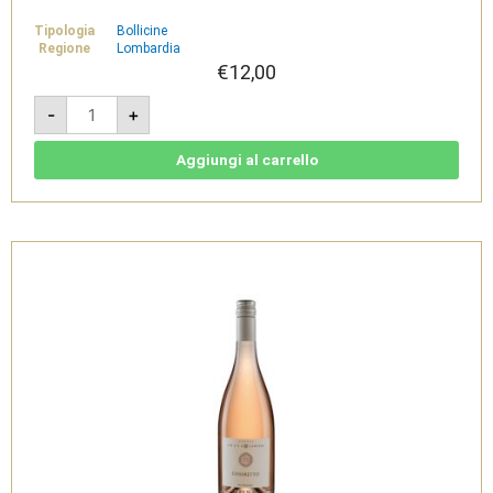
Tipologia
Bollicine
Regione
Lombardia
€
12,00
Hirundo
-
+
Bianco
-
Spumante
Brut
Aggiungi al carrello
Metodo
Martinotti
-
Selva
Capuzza
quantità