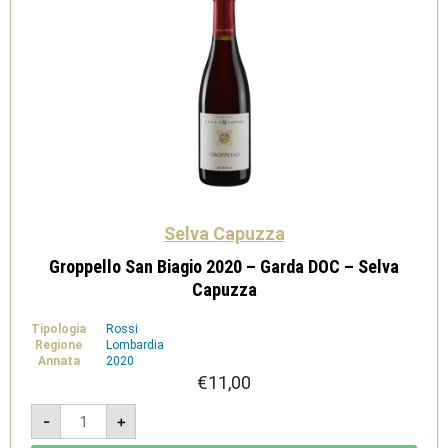
Selva Capuzza
Groppello San Biagio 2020 – Garda DOC – Selva
Capuzza
Tipologia
Rossi
Regione
Lombardia
Annata
2020
€
11,00
Groppello
-
+
San
Biagio
2020