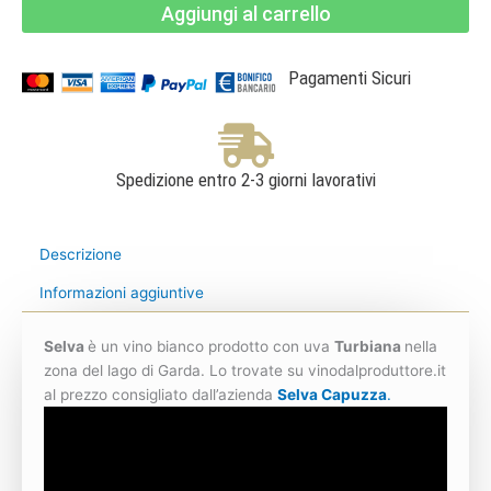
Aggiungi al carrello
DOC
-
Selva
Capuzza
quantità
Pagamenti Sicuri
Spedizione entro 2-3 giorni lavorativi
Descrizione
Informazioni aggiuntive
Selva
è un vino bianco prodotto con uva
Turbiana
nella
zona del lago di Garda. Lo trovate su vinodalproduttore.it
al prezzo consigliato dall’azienda
Selva Capuzza
.