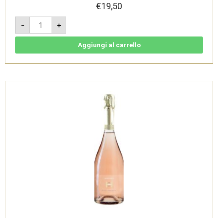
€
19,50
Rosso
-
+
Superiore
Madér
2018
-
Aggiungi al carrello
Garda
DOC
-
Selva
Capuzza
quantità