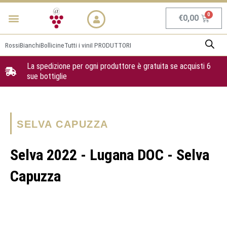
Vai
Menu
NEWS & PROMO
al
Carrel
€
0,00
contenuto
Rossi
Bianchi
Bollicine
Tutti i vini
I PRODUTTORI
La spedizione per ogni produttore è gratuita se acquisti 6
sue bottiglie
SELVA CAPUZZA
Selva 2022 - Lugana DOC - Selva
Capuzza