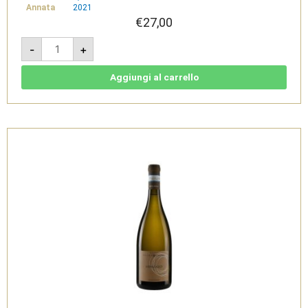
Annata
2021
€
27,00
Selva
-
+
2021-
Lugana
DOC
1,5L
Aggiungi al carrello
-
Selva
Capuzza
quantità