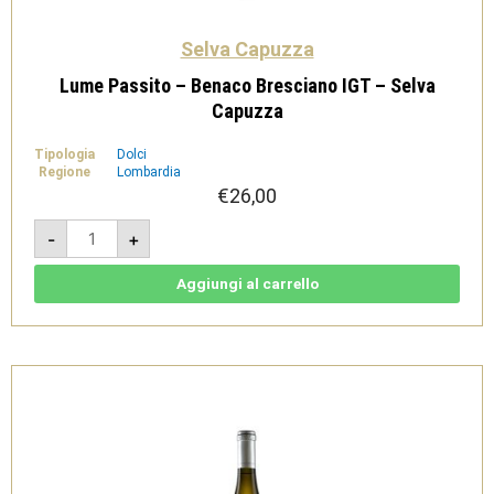
Selva Capuzza
Lume Passito – Benaco Bresciano IGT – Selva
Capuzza
Tipologia
Dolci
Regione
Lombardia
€
26,00
Lume
-
+
Passito
-
Benaco
Bresciano
Aggiungi al carrello
IGT
-
Selva
Capuzza
quantità