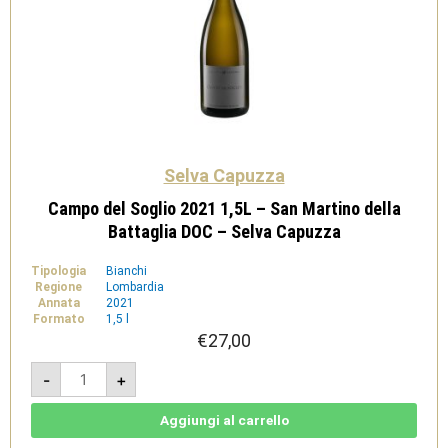
Selva Capuzza
Campo del Soglio 2021 1,5L – San Martino della
Battaglia DOC – Selva Capuzza
Tipologia
Bianchi
Regione
Lombardia
Annata
2021
Formato
1,5 l
€
27,00
Campo
-
+
del
Soglio
2021
1,5L
Aggiungi al carrello
-
San