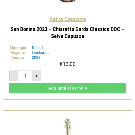
Selva Capuzza
San Donino 2023 – Chiaretto Garda Classico DOC –
Selva Capuzza
Tipologia
Rosati
Regione
Lombardia
Annata
2023
€
13,00
San
-
+
Donino
2023
-
Chiaretto
Aggiungi al carrello
Garda
Classico
DOC
-
Selva
Capuzza
quantità