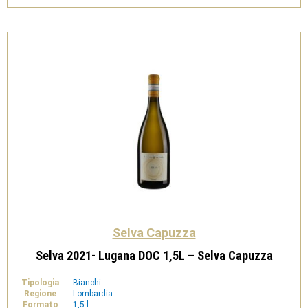
Martino
della
Battaglia
DOC
-
Selva
Capuzza
quantità
Selva Capuzza
Selva 2021- Lugana DOC 1,5L – Selva Capuzza
Tipologia
Bianchi
Regione
Lombardia
Formato
1,5 l