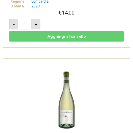
Regione
Lombardia
Annata
2020
€
14,00
Rosso
-
+
Dunant
2020
-
Garda
Aggiungi al carrello
Classico
DOC
-
Selva
Capuzza
quantità