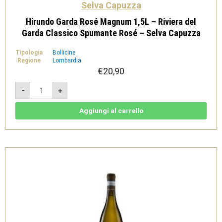
Selva Capuzza
Hirundo Garda Rosé Magnum 1,5L – Riviera del
Garda Classico Spumante Rosé – Selva Capuzza
Tipologia
Bollicine
Regione
Lombardia
€
20,90
Hirundo
-
+
Garda
Rosé
Magnum
1,5L
Aggiungi al carrello
-
Riviera
del
Garda
Classico
Spumante
Rosé
-
Selva
Capuzza
quantità