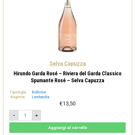
Selva Capuzza
Hirundo Garda Rosé – Riviera del Garda Classico
Spumante Rosé – Selva Capuzza
Tipologia
Bollicine
Regione
Lombardia
€
13,50
Hirundo
-
+
Garda
Rosé
-
Riviera
Aggiungi al carrello
del
Garda