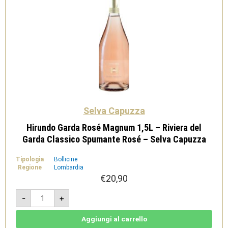
Selva Capuzza
Hirundo Garda Rosé Magnum 1,5L – Riviera del
Garda Classico Spumante Rosé – Selva Capuzza
Tipologia
Bollicine
Regione
Lombardia
€
20,90
Hirundo
-
+
Garda
Rosé
Magnum
1,5L
Aggiungi al carrello
-