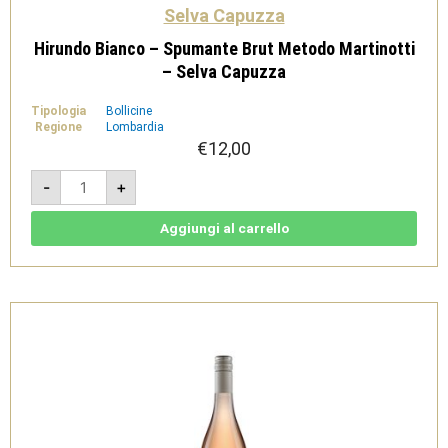
Selva Capuzza
Hirundo Bianco – Spumante Brut Metodo Martinotti
– Selva Capuzza
Tipologia
Bollicine
Regione
Lombardia
€
12,00
Hirundo
-
+
Bianco
-
Spumante
Brut
Aggiungi al carrello
Metodo
Martinotti
-
Selva
Capuzza
quantità