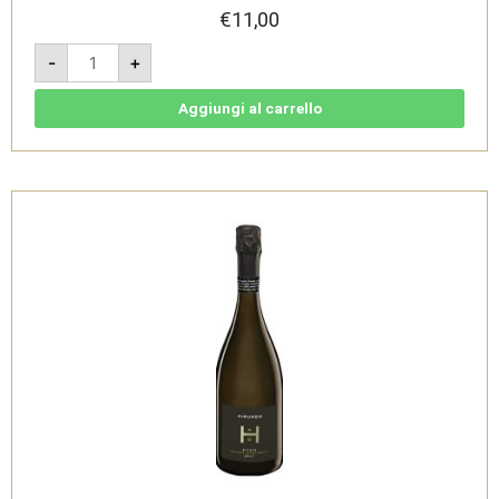
€
11,00
Groppello
-
+
San
Biagio
2020
-
Aggiungi al carrello
Garda
DOC
-
Selva
Capuzza
quantità