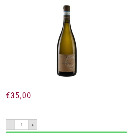
€
35,00
Menasasso
-
+
Riserva
2018
1,5L-