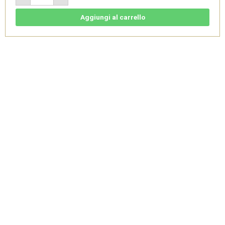
Madér
2017
-
Aggiungi al carrello
Garda
DOC
1,5L
-
Selva
Capuzza
quantità
Pagamenti Sicuri
Spedizione entro 2-3 giorni
Protezione dei dati con
lavorativi
Sistema Criptato