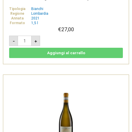
Tipologia
Bianchi
Regione
Lombardia
Annata
2021
Formato
1,5 l
€
27,00
Campo
-
+
del
Soglio
2021
1,5L
Aggiungi al carrello
-
San
Martino
della
Battaglia
DOC
-
Selva
Capuzza
quantità