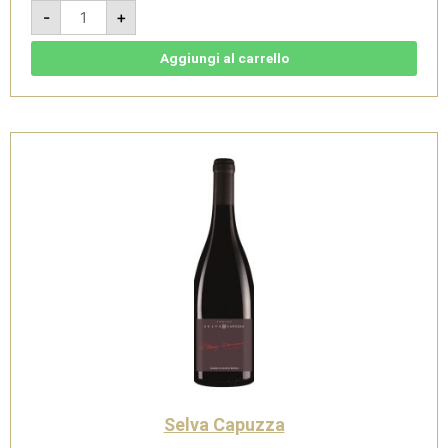
Hirundo
-
+
Garda
Rosé
-
Riviera
Aggiungi al carrello
del
Garda
Classico
Spumante
Rosé
-
Selva
Capuzza
quantità
Selva Capuzza