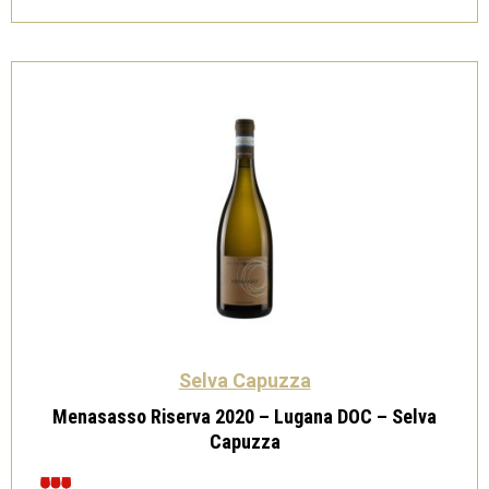
Riviera
del
Garda
Classico
Spumante
Rosé
-
Selva
Capuzza
quantità
Selva Capuzza
Menasasso Riserva 2020 – Lugana DOC – Selva
Capuzza