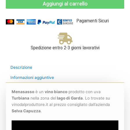
Aggiungi al carrello
Lugana
DOC
-
Selva
Capuzza
Pagamenti Sicuri
quantità
Spedizione entro 2-3 giorni lavorativi
Descrizione
Informazioni aggiuntive
Menasasso
è un
vino bianco
prodotto con uva
Turbiana
nella zona del
lago di Garda
. Lo trovate su
vinodalproduttore.it al prezzo consigliato dall’azienda
Selva Capuzza
.