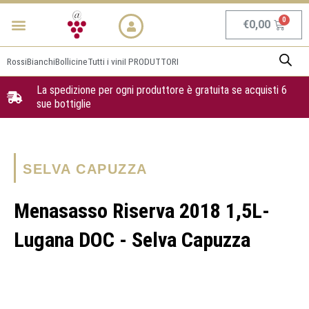
Vai
Menu
NEWS & PROMO
al
Carrel
€
0,00
contenuto
Rossi
Bianchi
Bollicine
Tutti i vini
I PRODUTTORI
La spedizione per ogni produttore è gratuita se acquisti 6
sue bottiglie
SELVA CAPUZZA
Menasasso Riserva 2018 1,5L-
Lugana DOC - Selva Capuzza