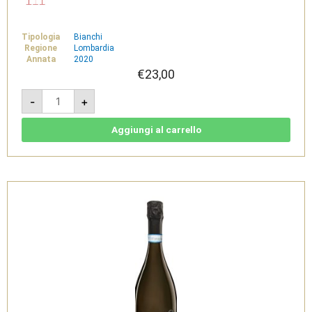
Tipologia
Bianchi
Regione
Lombardia
Annata
2020
€
23,00
Menasasso
-
+
Riserva
2020
-
Lugana
Aggiungi al carrello
DOC
-
Selva
Capuzza
quantità