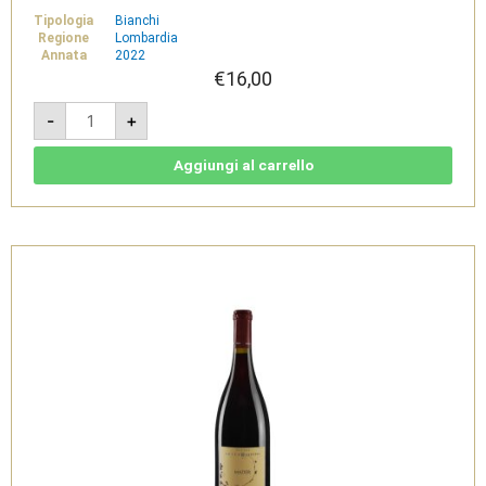
Tipologia
Bianchi
Regione
Lombardia
Annata
2022
€
16,00
Campo
-
+
del
Soglio
2022
-
Aggiungi al carrello
San
Martino
della
Battaglia
DOC
-
Selva
Capuzza
quantità