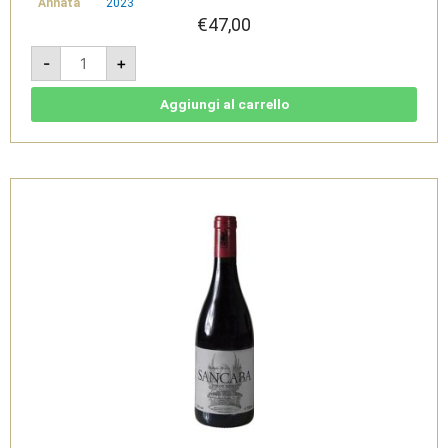
Annata
2023
€
47,00
Sancaba
-
+
Pinot
Nero
2023
-
Aggiungi al carrello
Toscana
IGT
-
Tenuta
di
Trinoro
quantità