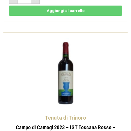
2023
-
IGT
Aggiungi al carrello
Toscana
Rosso
-
Tenuta
di
Trinoro
quantità
Tenuta di Trinoro
Campo di Camagi 2023 – IGT Toscana Rosso –