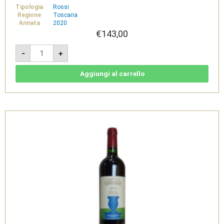
Tipologia
Rossi
Regione
Toscana
Annata
2020
€
143,00
Campo
-
+
di
Camagi
2020
-
Aggiungi al carrello
IGT
Toscana
Rosso
Magnum
1,5L
-
Tenuta
di
Trinoro
quantità