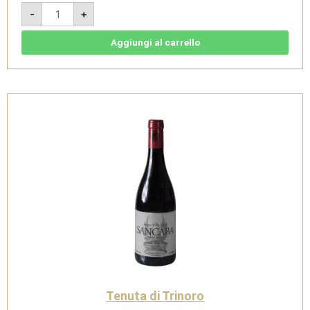
Sancaba
-
+
Pinot
Nero
2022
-
Aggiungi al carrello
Toscana
IGT
-
Magnum
1,5
L-
Tenuta
di
Trinoro
quantità
Tenuta di Trinoro