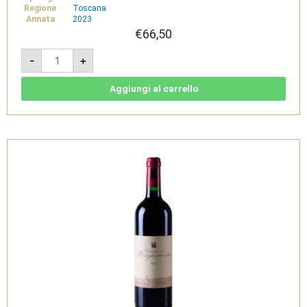
Regione
Toscana
Annata
2023
€
66,50
Le
-
+
Cupole
2023
-
IGT
Aggiungi al carrello
Toscana
Rosso
Magnum
1,5L
-
Tenuta
di
Trinoro
quantità