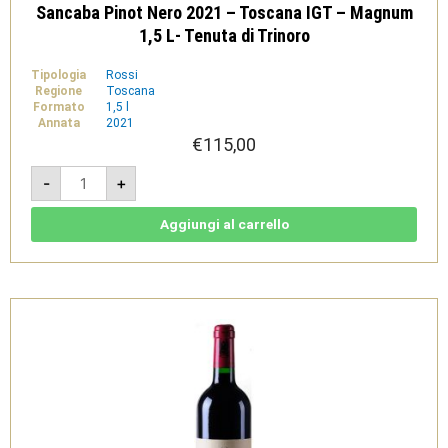
Sancaba Pinot Nero 2021 – Toscana IGT – Magnum
1,5 L- Tenuta di Trinoro
Tipologia
Rossi
Regione
Toscana
Formato
1,5 l
Annata
2021
€
115,00
Sancaba
-
+
Pinot
Nero
2021
-
Aggiungi al carrello
Toscana
IGT
-
Magnum
1,5
L-
Tenuta
di
Trinoro
quantità