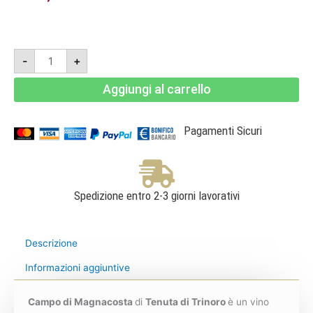
Campo
-
+
di
Magnacosta
2022
Aggiungi al carrello
-
Rosso
Toscana
-
Tenuta
Pagamenti Sicuri
di
Trinoro
quantità
Spedizione entro 2-3 giorni lavorativi
Descrizione
Informazioni aggiuntive
Campo di Magnacosta
di
Tenuta di Trinoro
è un vino