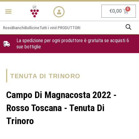
Vai
Menu
NEWS & PROMO
al
Carrel
€
0,00
contenuto
Rossi
Bianchi
Bollicine
Tutti i vini
I PRODUTTORI
La spedizione per ogni produttore è gratuita se acquisti 6
sue bottiglie
TENUTA DI TRINORO
Campo Di Magnacosta 2022 -
Rosso Toscana - Tenuta Di
Trinoro