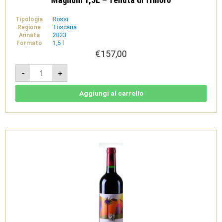
Tipologia
Rossi
Regione
Toscana
Annata
2023
Formato
1,5 l
€
157,00
Campo
-
+
di
Camagi
2023
-
Aggiungi al carrello
IGT
Toscana
Rosso
Magnum
1,5L
-
Tenuta
di
Trinoro
quantità