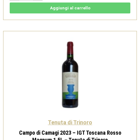
-
IGT
Aggiungi al carrello
Toscana
Rosso
Jeroboam
3L
-
Tenuta
di
Trinoro
quantità
Tenuta di Trinoro
Campo di Camagi 2023 – IGT Toscana Rosso
Magnum 1,5L – Tenuta di Trinoro