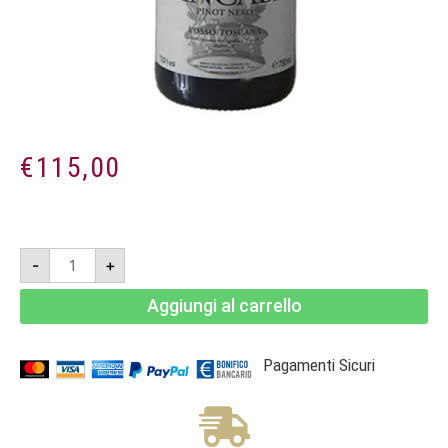
€
115,00
Sancaba
-
+
Pinot
Nero
2021
Aggiungi al carrello
-
Toscana
IGT
-
Magnum
Pagamenti Sicuri
1,5
L-
Tenuta
di
Trinoro
quantità