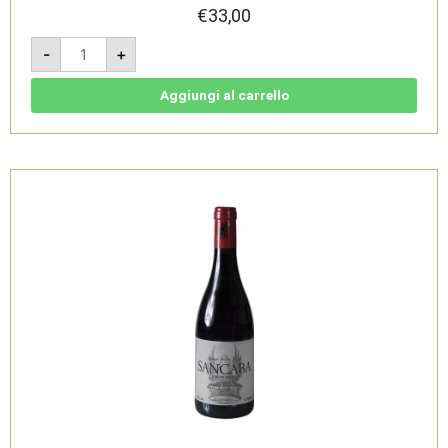
€
33,00
Le
-
+
Cupole
2023
-
IGT
Aggiungi al carrello
Toscana
Rosso
-
Tenuta
di
Trinoro
quantità