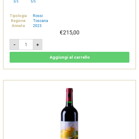
3/3
5/5
Tipologia
Rossi
Regione
Toscana
Annata
2023
€
215,00
Palazzi
-
+
2023
-
IGT
Toscana
Aggiungi al carrello
Rosso
-
Tenuta
di
Trinoro
quantità