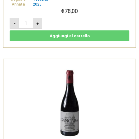
Annata
2023
€
78,00
Campo
-
+
di
Camagi
2023
-
Aggiungi al carrello
IGT
Toscana
Rosso
-
Tenuta
di
Trinoro
quantità