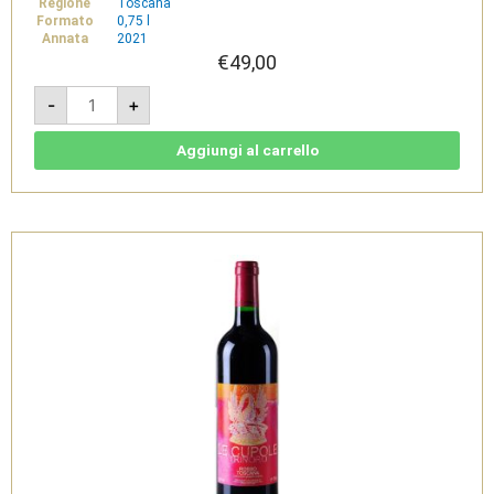
Regione
Toscana
Formato
0,75 l
Annata
2021
€
49,00
Sancaba
-
+
Pinot
Nero
2021
-
Aggiungi al carrello
Toscana
IGT
-
Tenuta
di
Trinoro
quantità