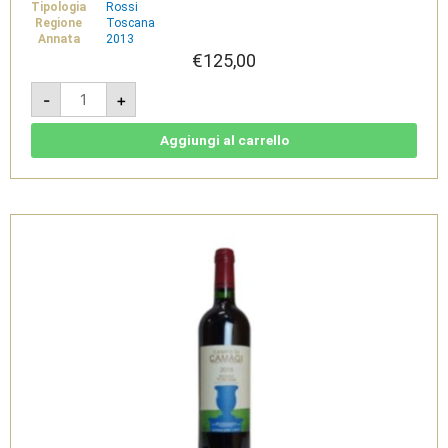
Tipologia
Rossi
Regione
Toscana
Annata
2013
€
125,00
Campo
-
+
di
Magnacosta
2013
-
Aggiungi al carrello
IGT
Toscana
Rosso
-
Tenuta
di
Trinoro
quantità