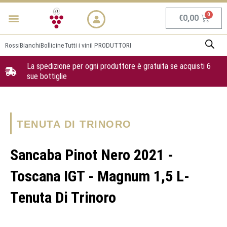
Vai
Menu
NEWS & PROMO
al
Carrel
€
0,00
contenuto
Rossi
Bianchi
Bollicine
Tutti i vini
I PRODUTTORI
La spedizione per ogni produttore è gratuita se acquisti 6
sue bottiglie
TENUTA DI TRINORO
Sancaba Pinot Nero 2021 -
Toscana IGT - Magnum 1,5 L-
Tenuta Di Trinoro