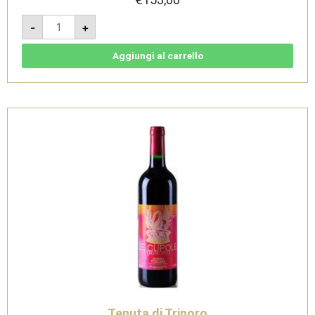
Campo
-
+
di
Camagi
2022
-
Aggiungi al carrello
IGT
Toscana
Rosso
Magnum
1,5L
-
Tenuta
di
Trinoro
quantità
Tenuta di Trinoro