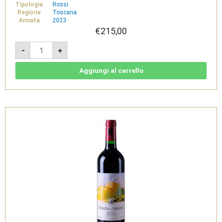
Tipologia
Rossi
Regione
Toscana
Annata
2023
€
215,00
Palazzi
-
+
2023
-
IGT
Toscana
Aggiungi al carrello
Rosso
-
Tenuta
di
Trinoro
quantità