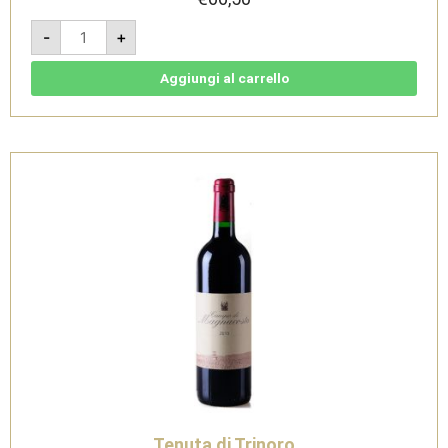
Le
-
+
Cupole
2023
-
IGT
Aggiungi al carrello
Toscana
Rosso
Magnum
1,5L
-
Tenuta
di
Trinoro
quantità
Tenuta di Trinoro