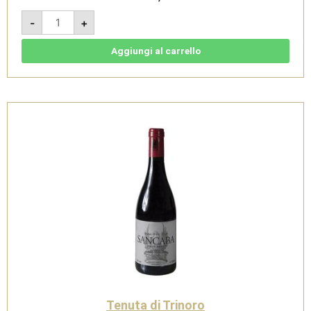
Sancaba
-
+
Pinot
Nero
2023
-
Aggiungi al carrello
Toscana
IGT
-
Magnum
1,5
L-
Tenuta
di
Trinoro
quantità
Tenuta di Trinoro