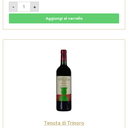
Campo
-
+
di
Magnacosta
2022
-
Aggiungi al carrello
Rosso
Toscana
-
Tenuta
di
Trinoro
quantità
Tenuta di Trinoro