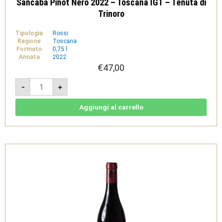
Sancaba Pinot Nero 2022 – Toscana IGT – Tenuta di
Trinoro
Tipologia
Rossi
Regione
Toscana
Formato
0,75 l
Annata
2022
€
47,00
Sancaba
-
+
Pinot
Nero
2022
-
Aggiungi al carrello
Toscana
IGT
-
Tenuta
di
Trinoro
quantità