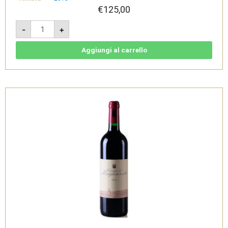
€
125,00
Campo
-
+
di
Magnacosta
2013
-
Aggiungi al carrello
IGT
Toscana
Rosso
-
Tenuta
di
Trinoro
quantità