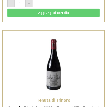
-
+
Cupole
2023
-
IGT
Aggiungi al carrello
Toscana
Rosso
-
Tenuta
di
Trinoro
quantità
Tenuta di Trinoro