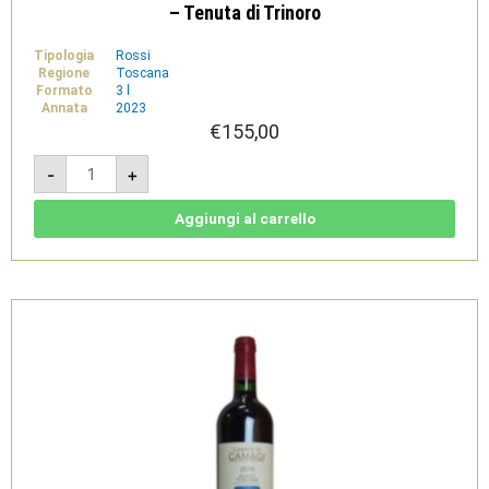
– Tenuta di Trinoro
Tipologia
Rossi
Regione
Toscana
Formato
3 l
Annata
2023
€
155,00
Le
-
+
Cupole
2023
-
IGT
Aggiungi al carrello
Toscana
Rosso
Jeroboam
3L
-
Tenuta
di
Trinoro
quantità