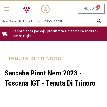
Vai
Menu
NEWS & PROMO
al
Carrel
€
0,00
contenuto
Rossi
Bianchi
Bollicine
Tutti i vini
I PRODUTTORI
La spedizione per ogni produttore è gratuita se acquisti 6
sue bottiglie
TENUTA DI TRINORO
Sancaba Pinot Nero 2023 -
Toscana IGT - Tenuta Di Trinoro