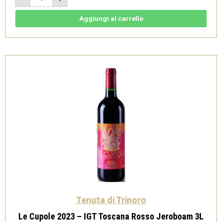
Camagi
2022
-
Aggiungi al carrello
IGT
Toscana
Rosso
Magnum
1,5L
-
Tenuta
di
Trinoro
quantità
Tenuta di Trinoro
Le Cupole 2023 – IGT Toscana Rosso Jeroboam 3L