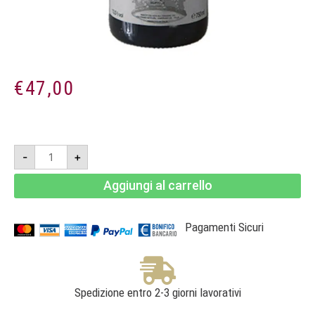
€
47,00
Sancaba
-
+
Pinot
Nero
2023
Aggiungi al carrello
-
Toscana
IGT
-
Tenuta
Pagamenti Sicuri
di
Trinoro
quantità
Spedizione entro 2-3 giorni lavorativi