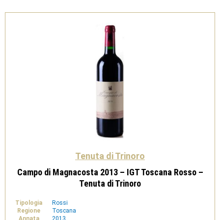
Magnum
1,5
L-
Tenuta
di
Trinoro
quantità
Tenuta di Trinoro
Campo di Magnacosta 2013 – IGT Toscana Rosso –
Tenuta di Trinoro
Tipologia
Rossi
Regione
Toscana
Annata
2013