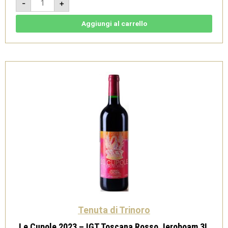
-
+
di
Camagi
2022
-
Aggiungi al carrello
IGT
Toscana
Rosso
Magnum
1,5L
-
Tenuta
di
Trinoro
quantità
Tenuta di Trinoro
Le Cupole 2023 – IGT Toscana Rosso Jeroboam 3L