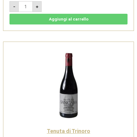
Sancaba
-
+
Pinot
Nero
2022
-
Aggiungi al carrello
Toscana
IGT
-
Tenuta
di
Trinoro
quantità
Tenuta di Trinoro