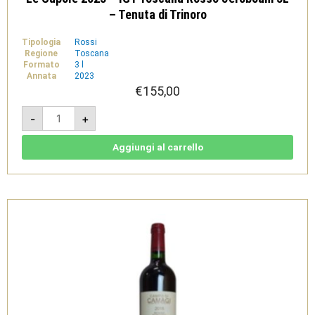
– Tenuta di Trinoro
Tipologia
Rossi
Regione
Toscana
Formato
3 l
Annata
2023
€
155,00
Le
-
+
Cupole
2023
-
IGT
Aggiungi al carrello
Toscana
Rosso
Jeroboam
3L
-
Tenuta
di
Trinoro
quantità