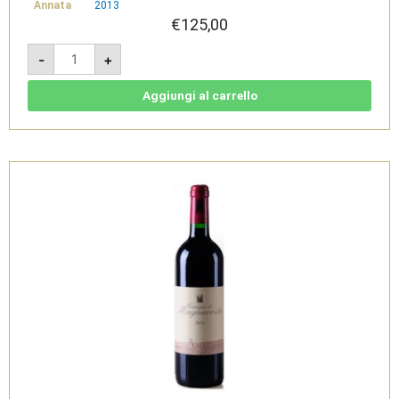
Annata
2013
€
125,00
Campo
-
+
di
Magnacosta
2013
-
Aggiungi al carrello
IGT
Toscana
Rosso
-
Tenuta
di
Trinoro
quantità