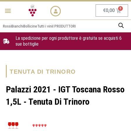
Vai
Menu
NEWS & PROMO
al
Carrel
€
0,00
contenuto
Rossi
Bianchi
Bollicine
Tutti i vini
I PRODUTTORI
La spedizione per ogni produttore è gratuita se acquisti 6
sue bottiglie
TENUTA DI TRINORO
Palazzi 2021 - IGT Toscana Rosso
1,5L - Tenuta Di Trinoro