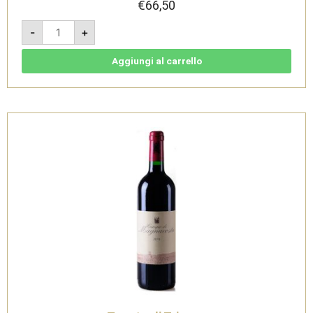
€
66,50
Le
-
+
Cupole
2023
-
IGT
Aggiungi al carrello
Toscana
Rosso
Magnum
1,5L
-
Tenuta
di
Trinoro
quantità