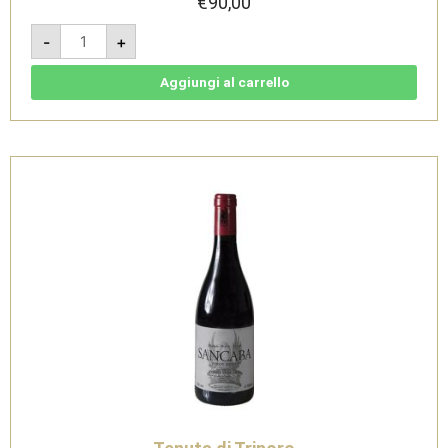
€
90,00
Sancaba
-
+
Pinot
Nero
2023
-
Aggiungi al carrello
Toscana
IGT
-
Magnum
1,5
L-
Tenuta
di
Trinoro
quantità