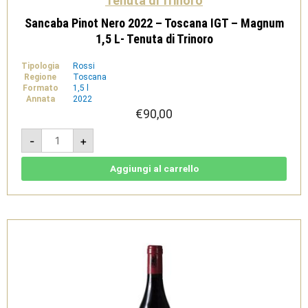
Tenuta di Trinoro
Sancaba Pinot Nero 2022 – Toscana IGT – Magnum
1,5 L- Tenuta di Trinoro
Tipologia
Rossi
Regione
Toscana
Formato
1,5 l
Annata
2022
€
90,00
Sancaba
-
+
Pinot
Nero
2022
-
Aggiungi al carrello
Toscana
IGT
-
Magnum
1,5
L-
Tenuta
di
Trinoro
quantità