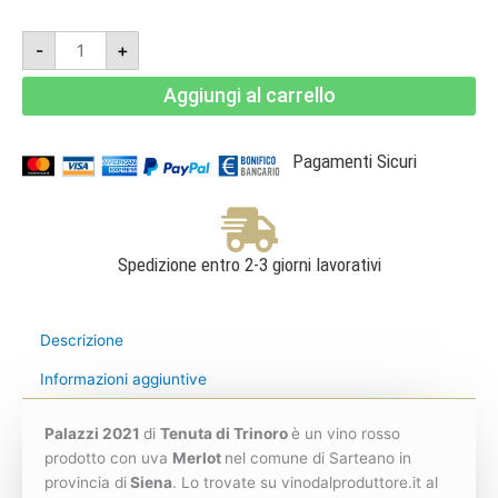
Palazzi
-
+
2021
-
IGT
Aggiungi al carrello
Toscana
Rosso
1,5L
-
Tenuta
Pagamenti Sicuri
di
Trinoro
quantità
Spedizione entro 2-3 giorni lavorativi
Descrizione
Informazioni aggiuntive
Palazzi 2021
di
Tenuta di Trinoro
è un vino rosso
prodotto con uva
Merlot
nel comune di Sarteano in
provincia di
Siena
. Lo trovate su vinodalproduttore.it al