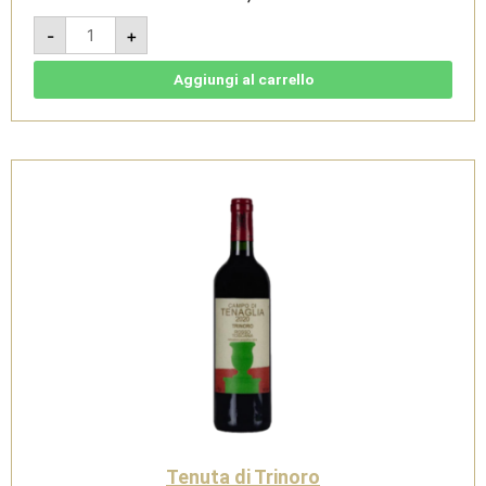
Campo
-
+
di
Magnacosta
2022
-
Aggiungi al carrello
Rosso
Toscana
-
Tenuta
di
Trinoro
quantità
Tenuta di Trinoro