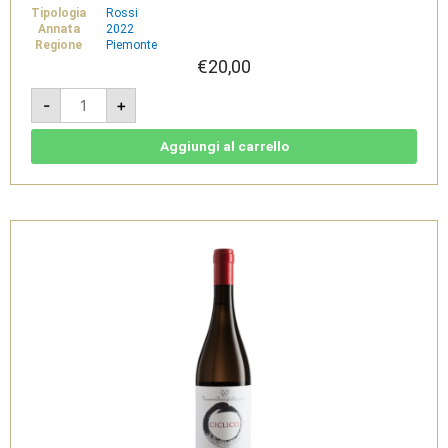
Tipologia
Rossi
Annata
2022
Regione
Piemonte
€
20,00
Pro
-
+
Nobis
Ruchè
di
Castagnole
Aggiungi al carrello
Monferrato
Riserva
DOCG
2022
-
Tenimenti
Famiglia
Cavallero
quantità