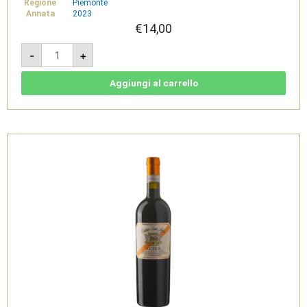
Regione
Piemonte
Annata
2023
€
14,00
Ciarea
-
+
Gavi
di
Gavi
DOCG
Aggiungi al carrello
2023
-
Tenimenti
Famiglia
Cavallero
quantità