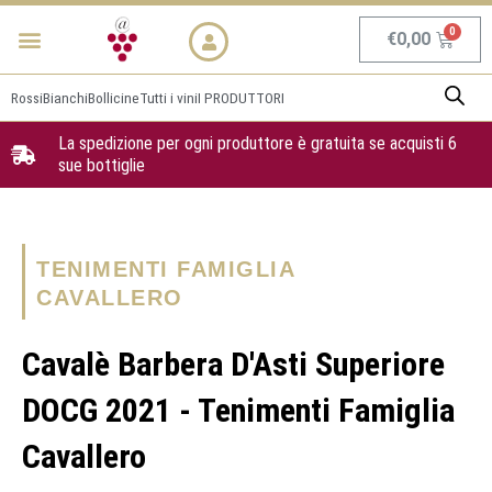
Vai
Menu
NEWS & PROMO
al
Carrel
€
0,00
contenuto
Rossi
Bianchi
Bollicine
Tutti i vini
I PRODUTTORI
La spedizione per ogni produttore è gratuita se acquisti 6
sue bottiglie
TENIMENTI FAMIGLIA
CAVALLERO
Cavalè Barbera D'Asti Superiore
DOCG 2021 - Tenimenti Famiglia
Cavallero