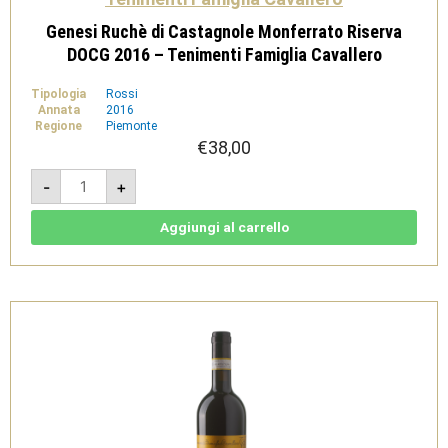
Genesi Ruchè di Castagnole Monferrato Riserva
DOCG 2016 – Tenimenti Famiglia Cavallero
Tipologia
Rossi
Annata
2016
Regione
Piemonte
€
38,00
Genesi
-
+
Ruchè
di
Castagnole
Monferrato
Aggiungi al carrello
Riserva
DOCG
2016
-
Tenimenti
Famiglia
Cavallero
quantità