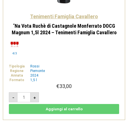
Tenimenti Famiglia Cavallero
‘Na Vota Ruchè di Castagnole Monferrato DOCG
Magnum 1,5l 2024 – Tenimenti Famiglia Cavallero
4/3
Tipologia
Rossi
Regione
Piemonte
Annata
2024
Formato
1,5 l
€
33,00
'Na
-
+
Vota
Ruchè
di
Castagnole
Aggiungi al carrello
Monferrato
DOCG
Magnum
1,5l
2024