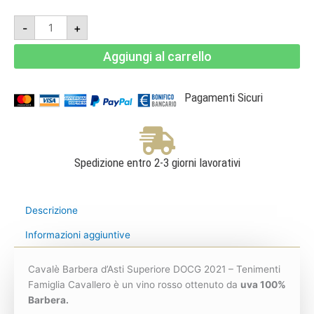
Cavalè
-
+
Barbera
d'Asti
Superiore
Aggiungi al carrello
DOCG
2021
-
Tenimenti
Famiglia
Pagamenti Sicuri
Cavallero
quantità
Spedizione entro 2-3 giorni lavorativi
Descrizione
Informazioni aggiuntive
Cavalè Barbera d’Asti Superiore DOCG 2021 – Tenimenti
Famiglia Cavallero è un vino rosso ottenuto da
uva 100%
Barbera.