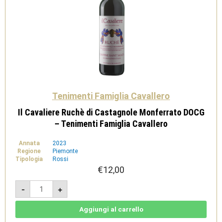
Tenimenti Famiglia Cavallero
Il Cavaliere Ruchè di Castagnole Monferrato DOCG
– Tenimenti Famiglia Cavallero
Annata
2023
Regione
Piemonte
Tipologia
Rossi
€
12,00
Il
-
+
Cavaliere
Ruchè
di
Castagnole
Aggiungi al carrello
Monferrato
DOCG