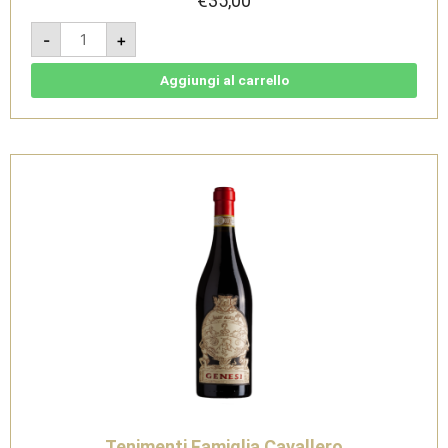
€
35,00
Genesi
-
+
Ruchè
di
Castagnole
Monferrato
Aggiungi al carrello
Riserva
DOCG
2019
-
Tenimenti
Famiglia
Cavallero
quantità
Tenimenti Famiglia Cavallero