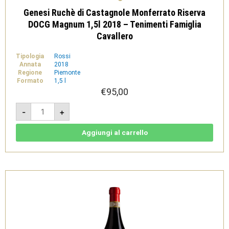
Genesi Ruchè di Castagnole Monferrato Riserva
DOCG Magnum 1,5l 2018 – Tenimenti Famiglia
Cavallero
Tipologia
Rossi
Annata
2018
Regione
Piemonte
Formato
1,5 l
€
95,00
Genesi
-
+
Ruchè
di
Castagnole
Monferrato
Aggiungi al carrello
Riserva
DOCG
Magnum
1,5l
2018
-
Tenimenti
Famiglia
Cavallero
quantità