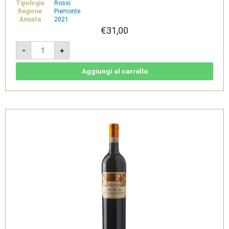
Tipologia
Rossi
Regione
Piemonte
Annata
2021
€
31,00
Bussia
-
+
White
Label
Barolo
DOCG
Aggiungi al carrello
2021
-
Tenimenti
Famiglia
Cavallero
quantità