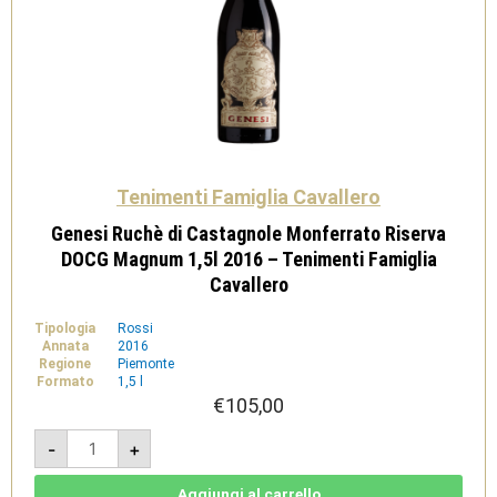
Tenimenti Famiglia Cavallero
Genesi Ruchè di Castagnole Monferrato Riserva
DOCG Magnum 1,5l 2016 – Tenimenti Famiglia
Cavallero
Tipologia
Rossi
Annata
2016
Regione
Piemonte
Formato
1,5 l
€
105,00
Genesi
-
+
Ruchè
di
Castagnole
Monferrato
Aggiungi al carrello