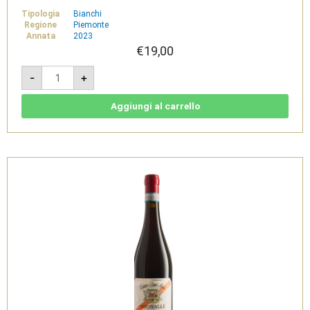
Tipologia
Bianchi
Regione
Piemonte
Annata
2023
€
19,00
Eliseo
-
+
Moscato
Secco
VDT
2023
Aggiungi al carrello
-
Tenimenti
Famiglia
Cavallero
quantità