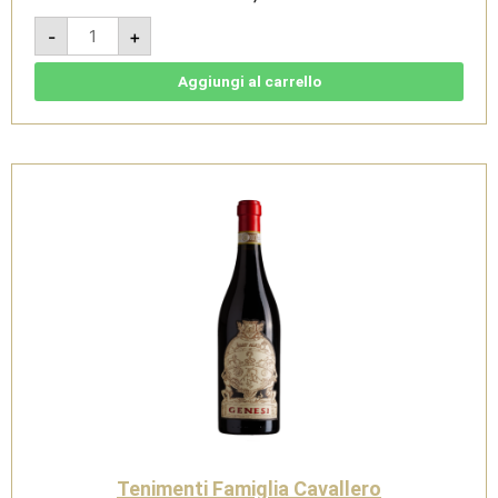
Hereditarium
-
+
Ruchè
di
Castagnole
Monferrato
Aggiungi al carrello
Riserva
DOCG
2020
-
Tenimenti
Famiglia
Cavallero
quantità
Tenimenti Famiglia Cavallero