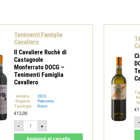
Tenimenti Famiglia
Te
Cavallero
Ca
Il Cavaliere Ruchè di
Ci
Castagnole
D
Monferrato DOCG –
Te
Tenimenti Famiglia
Ca
Cavallero
Ti
Annata
2023
Re
Regione
Piemonte
A
Tipologia
Rossi
€
1
€
12,00
Il
-
+
Cavaliere
Ruchè
di
Aggiungi al carrello