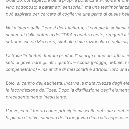
Quando, consapevole della propria potenza e armonia, è prese
vino sottoposto a parametri sensoriali, ma una testimonianza
può aspirare per cercare di coglierne una parte di quella bellez
Nel mistero della Genesi dell’etichetta, si compie la sublime 
sostenuti dalla potenza dell’IDRA a quattro teste, reggenti il l
sottomesse da Mercurio, simbolo della razionalità e della sa
La frase “infinitum finitum producit” si erge come un atto di 
solo di governare gli altri quattro – Acqua (piogge, nebbie, ne
compenetrano) – ma anche di mescolarli e attribuir loro una 
Eolo, al centro dell’etichetta, incarna la mutevolezza degli el
la fecondazione dell’idea. Dopo la distillazione degli element
precedentemente inesistente.
L’uovo, con il tuorlo come principio maschile del sole e del t
la pianta di ulivo, simbolo della longevità della vita appena cr