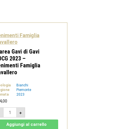
nimenti Famiglia
vallero
area Gavi di Gavi
OCG 2023 –
nimenti Famiglia
vallero
pologia
Bianchi
gione
Piemonte
nnata
2023
4,00
Ciarea
-
+
Gavi
di
Gavi
Aggiungi al carrello
DOCG