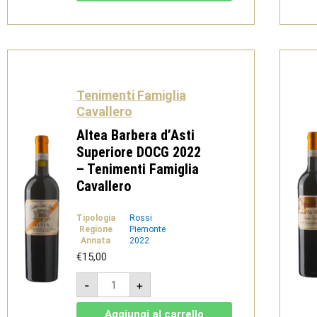
-
Tenimenti
Famiglia
Cavallero
quantità
Tenimenti Famiglia
Cavallero
Altea Barbera d’Asti
Superiore DOCG 2022
– Tenimenti Famiglia
Cavallero
Tipologia
Rossi
Regione
Piemonte
Annata
2022
€
15,00
Altea
-
+
Barbera
d'Asti
Superiore
Aggiungi al carrello