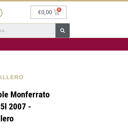
Carrello
€
0,00
Cerca
VALLERO
ole Monferrato
5l 2007 -
lero