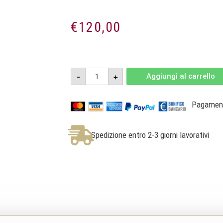
€
120,00
Genesi
-
+
Aggiungi al carrello
Ruchè
di
Castagnole
Monferrato
Pagamenti
Riserva
DOCG
Magnum
1,5l
Spedizione entro 2-3 giorni lavorativi
2007
-
Tenimenti
Famiglia
Cavallero
quantità