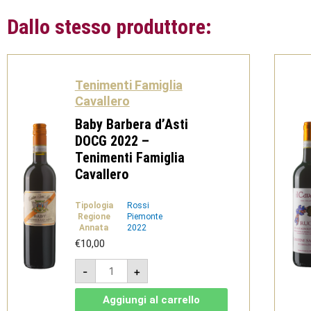
Dallo stesso produttore:
Tenimenti Famiglia
Cavallero
Baby Barbera d’Asti
DOCG 2022 –
Tenimenti Famiglia
Cavallero
Tipologia
Rossi
Regione
Piemonte
Annata
2022
€
10,00
Baby
-
+
Barbera
d'Asti
DOCG
Aggiungi al carrello
2022