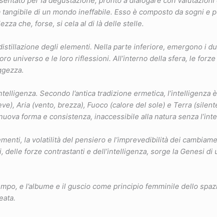
ntato per la degustazione, pronto a dialogare con valutazioni e
 tangibile di un mondo ineffabile. Esso è composto da sogni e p
za che, forse, si cela al di là delle stelle.
distillazione degli elementi. Nella parte inferiore, emergono i du
oro universo e le loro riflessioni. All’interno della sfera, le forz
ggezza.
intelligenza. Secondo l’antica tradizione ermetica, l’intelligenza
ve), Aria (vento, brezza), Fuoco (calore del sole) e Terra (silente
nuova forma e consistenza, inaccessibile alla natura senza l’in
ementi, la volatilità del pensiero e l’imprevedibilità dei cambiame
i, delle forze contrastanti e dell’intelligenza, sorge la Genesi d
empo, e l’albume e il guscio come principio femminile dello spazi
eata.