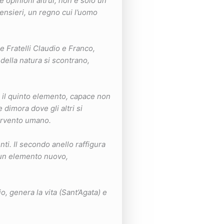
 opinioni altrui, non è solo un
ensieri, un regno cui l’uomo
e Fratelli Claudio e Franco,
e della natura si scontrano,
 è il quinto elemento, capace non
 dimora dove gli altri si
tervento umano.
nti. Il secondo anello raffigura
i un elemento nuovo,
o, genera la vita (Sant’Agata) e