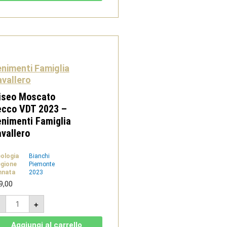
2023
-
Tenimenti
Famiglia
Cavallero
quantità
nimenti Famiglia
vallero
iseo Moscato
ecco VDT 2023 –
nimenti Famiglia
vallero
pologia
Bianchi
gione
Piemonte
nnata
2023
9,00
Eliseo
-
+
Moscato
Secco
VDT
Aggiungi al carrello