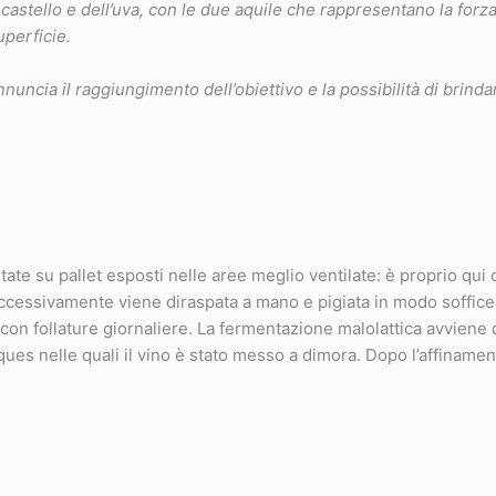
del castello e dell’uva, con le due aquile che rappresentano la forz
uperficie.
nuncia il raggiungimento dell’obiettivo e la possibilità di brinda
tate su pallet esposti nelle aree meglio ventilate: è proprio qui 
uccessivamente viene diraspata a mano e pigiata in modo soffice
con follature giornaliere. La fermentazione malolattica avviene d
es nelle quali il vino è stato messo a dimora. Dopo l’affinamento