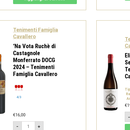
Castagnole
Monferrato
DOCG
-
Tenimenti
Famiglia
Cavallero
Tenimenti Famiglia
quantità
Cavallero
Te
‘Na Vota Ruchè di
Ca
Castagnole
El
Monferrato DOCG
S
2024 – Tenimenti
Te
Famiglia Cavallero
Ca
Ti
Re
4/3
A
€
1
€
16,00
'Na
-
+
Vota