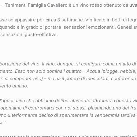
 Tenimenti Famiglia Cavallero è un vino rosso ottenuto da
uva
se ad appassire per circa 3 settimane. Vinificato in botti di leg
 quando è in grado di portare sensazioni emozionanti. Genesi sti
sensazioni gusto-olfattive.
borazione del vino. Il vino, dunque, si configura come un atto d
emento. Esso non solo domina i quattro – Acqua (piogge, nebbie, 
ltri si compenetrano) – ma ha il potere di mescolarli, conferend
rvento umano.
l’appellativo che abbiamo deliberatamente attribuito a questo vi
proponiamo di confrontarci con noi stessi, plasmando uno dei frutt
bbiamo ulteriormente deciso di sperimentare la vendemmia tardiv
i”!