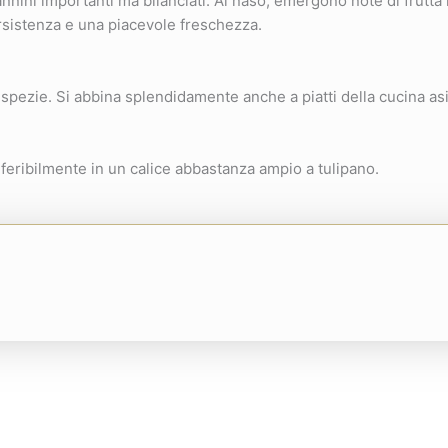
nnini importanti ma bilanciati. Al naso, emergono note di frutta
ersistenza e una piacevole freschezza.
 spezie. Si abbina splendidamente anche a piatti della cucina asia
eferibilmente in un calice abbastanza ampio a tulipano.