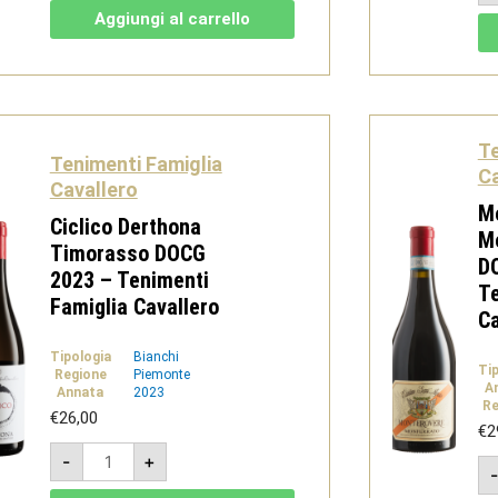
Nebbiolo
Aggiungi al carrello
Superiore
DOC
2022
-
Tenimenti
Famiglia
Cavallero
quantità
Te
Tenimenti Famiglia
Ca
Cavallero
M
Ciclico Derthona
Mo
Timorasso DOCG
D
2023 – Tenimenti
Te
Famiglia Cavallero
Ca
Tipologia
Bianchi
Ti
Regione
Piemonte
A
Annata
2023
Re
€
26,00
€
2
Ciclico
-
+
Derthona
Timorasso