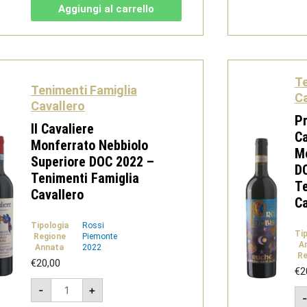
di
Aggiungi al carrello
Castagnole
Monferrato
DOCG
2024
-
Tenimenti
Famiglia
Te
Cavallero
Tenimenti Famiglia
quantità
Ca
Cavallero
Pr
Il Cavaliere
C
Monferrato Nebbiolo
Mo
Superiore DOC 2022 –
D
Tenimenti Famiglia
Te
Cavallero
Ca
Tipologia
Rossi
Ti
Regione
Piemonte
A
Annata
2022
Re
€
20,00
€
2
Il
-
+
Cavaliere
Monferrato