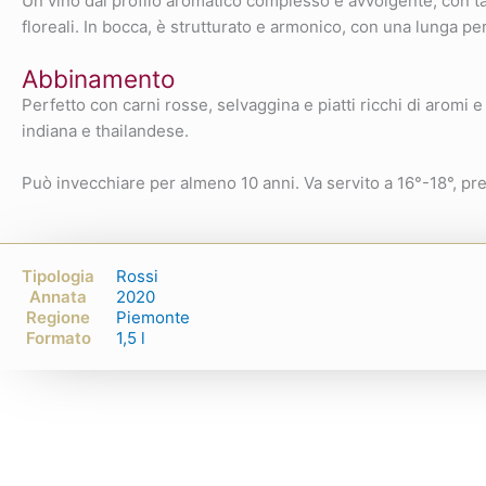
Un vino dal profilo aromatico complesso e avvolgente, con ta
floreali. In bocca, è strutturato e armonico, con una lunga p
Abbinamento
Perfetto con carni rosse, selvaggina e piatti ricchi di aromi e
indiana e thailandese.
Può invecchiare per almeno 10 anni. Va servito a 16°-18°, pr
Tipologia
Rossi
Annata
2020
Regione
Piemonte
Formato
1,5 l