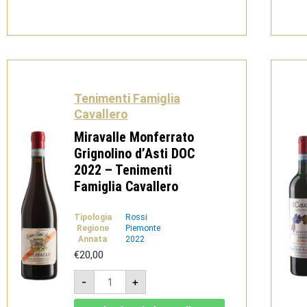
2022
-
Tenimenti
Famiglia
Cavallero
quantità
Tenimenti Famiglia
Cavallero
Miravalle Monferrato
Grignolino d’Asti DOC
2022 – Tenimenti
Famiglia Cavallero
Tipologia
Rossi
Regione
Piemonte
Annata
2022
€
20,00
Miravalle
-
+
Monferrato
Grignolino
d'Asti