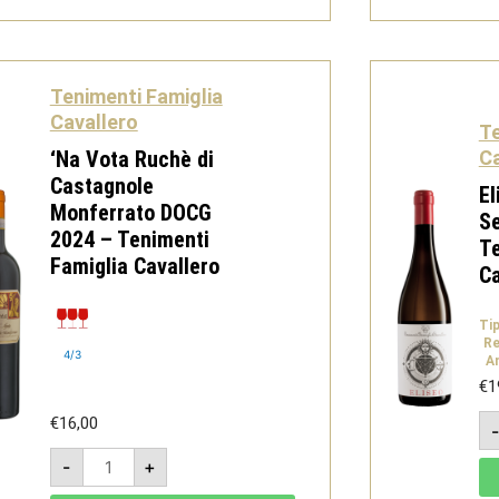
Monferrato
DOCG
-
Tenimenti
Famiglia
Cavallero
Tenimenti Famiglia
quantità
Cavallero
Te
‘Na Vota Ruchè di
Ca
Castagnole
El
Monferrato DOCG
S
2024 – Tenimenti
Te
Famiglia Cavallero
Ca
Ti
Re
4/3
A
€
1
€
16,00
'Na
-
+
Vota
Ruchè