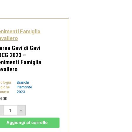
nimenti Famiglia
vallero
area Gavi di Gavi
OCG 2023 –
nimenti Famiglia
vallero
pologia
Bianchi
gione
Piemonte
nnata
2023
4,00
Ciarea
-
+
Gavi
di
Gavi
Aggiungi al carrello
DOCG
2023