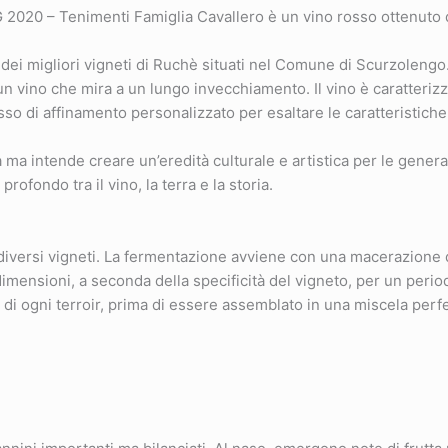
2020 – Tenimenti Famiglia Cavallero è un vino rosso ottenuto
a dei migliori vigneti di Ruchè situati nel Comune di Scurzolengo
n vino che mira a un lungo invecchiamento. Il vino è caratterizz
ocesso di affinamento personalizzato per esaltare le caratteristich
a ma intende creare un’eredità culturale e artistica per le gener
ofondo tra il vino, la terra e la storia.
diversi vigneti. La fermentazione avviene con una macerazione d
e dimensioni, a seconda della specificità del vigneto, per un perio
 di ogni terroir, prima di essere assemblato in una miscela perfe