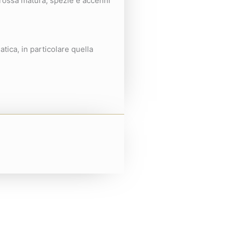
 rossa matura, spezie e accenni
tica, in particolare quella