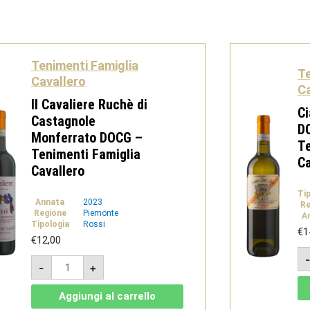
Tenimenti Famiglia
Te
Cavallero
Ca
Il Cavaliere Ruchè di
Ci
Castagnole
D
Monferrato DOCG –
Te
Tenimenti Famiglia
Ca
Cavallero
Ti
Annata
2023
Re
Regione
Piemonte
A
Tipologia
Rossi
€
1
€
12,00
Il
-
+
Cavaliere
Ruchè
di
Aggiungi al carrello
Castagnole