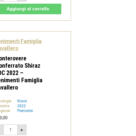
Ruchè
di
Aggiungi al carrello
Castagnole
Monferrato
Riserva
DOCG
2022
-
Tenimenti
nimenti Famiglia
Famiglia
Cavallero
vallero
quantità
onterovere
nferrato Shiraz
OC 2022 –
nimenti Famiglia
vallero
pologia
Rossi
nnata
2022
gione
Piemonte
9,00
Monterovere
-
+
Monferrato
Shiraz