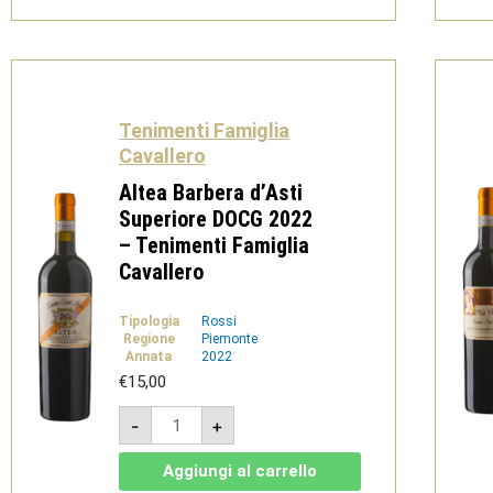
Tenimenti
Famiglia
Cavallero
quantità
Tenimenti Famiglia
Cavallero
Altea Barbera d’Asti
Superiore DOCG 2022
– Tenimenti Famiglia
Cavallero
Tipologia
Rossi
Regione
Piemonte
Annata
2022
€
15,00
Altea
-
+
Barbera
d'Asti
Superiore
Aggiungi al carrello
DOCG