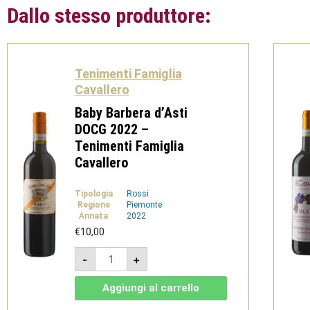
Dallo stesso produttore:
Tenimenti Famiglia
Cavallero
Baby Barbera d’Asti
DOCG 2022 –
Tenimenti Famiglia
Cavallero
Tipologia
Rossi
Regione
Piemonte
Annata
2022
€
10,00
Baby
-
+
Barbera
d'Asti
DOCG
Aggiungi al carrello
2022
-