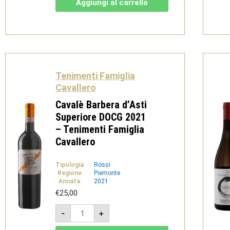
Aggiungi al carrello
DOC
2022
-
Tenimenti
Famiglia
Cavallero
quantità
Tenimenti Famiglia
Cavallero
Cavalè Barbera d’Asti
Superiore DOCG 2021
– Tenimenti Famiglia
Cavallero
Tipologia
Rossi
Regione
Piemonte
Annata
2021
€
25,00
Cavalè
-
+
Barbera
d'Asti