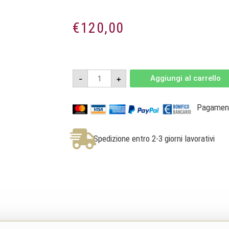
€
120,00
Hereditarium
-
+
Aggiungi al carrello
Ruchè
di
Castagnole
Monferrato
Pagamenti
Riserva
DOCG
Magnum
1,5l
Spedizione entro 2-3 giorni lavorativi
2020
-
Tenimenti
Famiglia
Cavallero
quantità