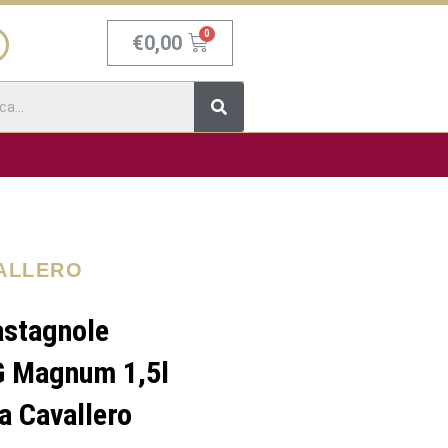
Carrello
€
0,00
Cerca
VALLERO
astagnole
G Magnum 1,5l
a Cavallero