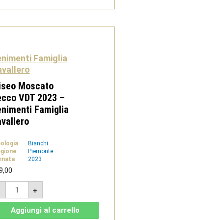
-
Tenimenti
Famiglia
Cavallero
quantità
nimenti Famiglia
vallero
iseo Moscato
ecco VDT 2023 –
nimenti Famiglia
vallero
pologia
Bianchi
gione
Piemonte
nnata
2023
9,00
Eliseo
-
+
Moscato
Secco
VDT
Aggiungi al carrello
2023