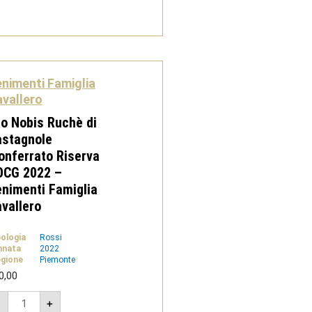
-
Tenimenti
Famiglia
Cavallero
quantità
nimenti Famiglia
vallero
o Nobis Ruchè di
astagnole
nferrato Riserva
OCG 2022 –
nimenti Famiglia
vallero
pologia
Rossi
nnata
2022
gione
Piemonte
0,00
Pro
-
+
Nobis