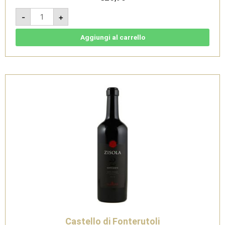
Azisa
-
+
Bianco
Sicilia
DOC
2017
Aggiungi al carrello
Magnum
1,5L
quantità
Castello di Fonterutoli