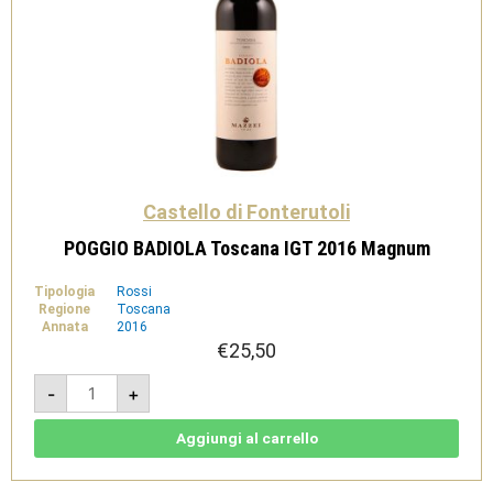
Castello di Fonterutoli
POGGIO BADIOLA Toscana IGT 2016 Magnum
Tipologia
Rossi
Regione
Toscana
Annata
2016
€
25,50
POGGIO
-
+
BADIOLA
Toscana
IGT
2016
Aggiungi al carrello
Magnum
quantità