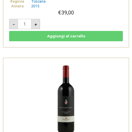
Regione
Toscana
Annata
2015
€
39,00
Castello
-
+
Fonterutoli
Chianti
Classico
DOCG
Aggiungi al carrello
2015
quantità