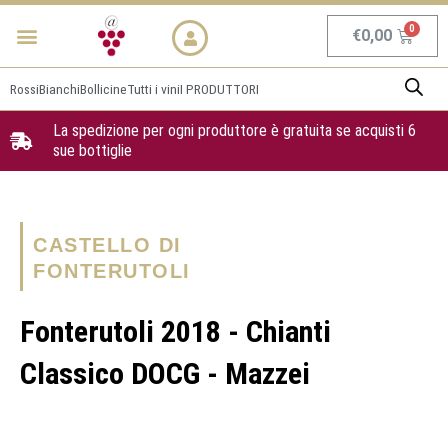
Vai
Menu
NEWS & PROMO
al
Carrel
€
0,00
contenuto
Rossi
Bianchi
Bollicine
Tutti i vini
I PRODUTTORI
La spedizione per ogni produttore è gratuita se acquisti 6
sue bottiglie
CASTELLO DI
FONTERUTOLI
Fonterutoli 2018 - Chianti
Classico DOCG - Mazzei