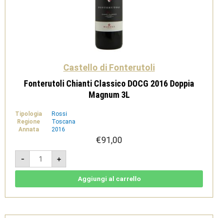
Castello di Fonterutoli
Fonterutoli Chianti Classico DOCG 2016 Doppia
Magnum 3L
Tipologia
Rossi
Regione
Toscana
Annata
2016
€
91,00
Fonterutoli
-
+
Chianti
Classico
DOCG
2016
Aggiungi al carrello
Doppia
Magnum
3L
quantità