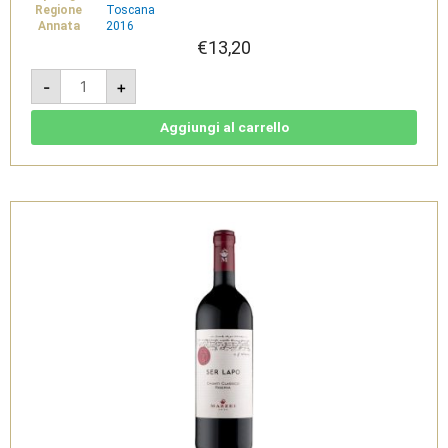
Regione
Toscana
Annata
2016
€
13,20
POGGIO
-
+
BADIOLA
Toscana
IGT
2016
Aggiungi al carrello
quantità