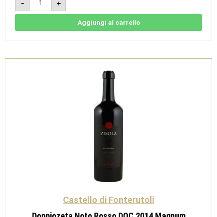
-
+
Emme
Terre
Siciliane
IGT
Aggiungi al carrello
2014
Magnum
quantità
Castello di Fonterutoli
Doppiozeta Noto Rosso DOC 2014 Magnum