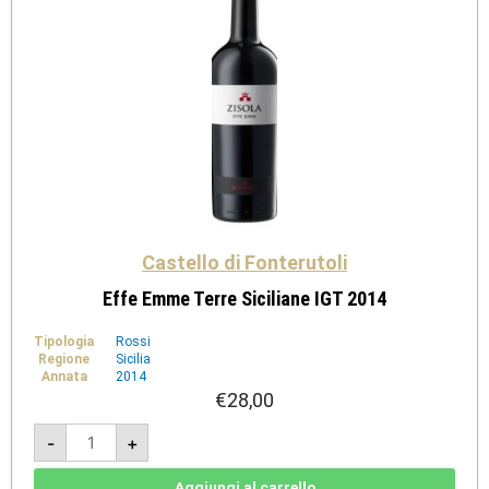
Castello di Fonterutoli
Effe Emme Terre Siciliane IGT 2014
Tipologia
Rossi
Regione
Sicilia
Annata
2014
€
28,00
Effe
-
+
Emme
Terre
Siciliane
IGT
Aggiungi al carrello