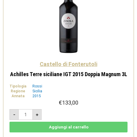
Castello di Fonterutoli
Achilles Terre siciliane IGT 2015 Doppia Magnum 3L
Tipologia
Rossi
Regione
Sicilia
Annata
2015
€
133,00
Achilles
-
+
Terre
siciliane
IGT
2015
Aggiungi al carrello
Doppia
Magnum