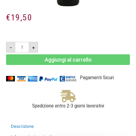
€
19,50
Fonterutoli
-
+
2018
-
Chianti
Aggiungi al carrello
Classico
DOCG
-
Mazzei
quantità
Pagamenti Sicuri
Spedizione entro 2-3 giorni lavorativi
Descrizione