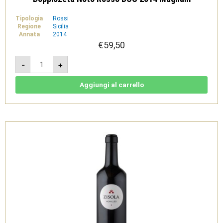
Tipologia
Rossi
Regione
Sicilia
Annata
2014
€
59,50
Doppiozeta
-
+
Noto
Rosso
DOC
2014
Aggiungi al carrello
Magnum
quantità