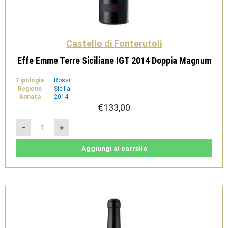
Castello di Fonterutoli
Effe Emme Terre Siciliane IGT 2014 Doppia Magnum
Tipologia
Rossi
Regione
Sicilia
Annata
2014
€
133,00
Effe
-
+
Emme
Terre
Siciliane
IGT
Aggiungi al carrello
2014
Doppia
Magnum
quantità