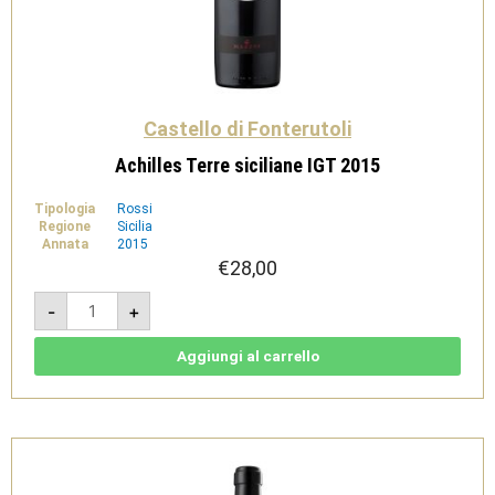
Castello di Fonterutoli
Achilles Terre siciliane IGT 2015
Tipologia
Rossi
Regione
Sicilia
Annata
2015
€
28,00
Achilles
-
+
Terre
siciliane
IGT
2015
Aggiungi al carrello
quantità