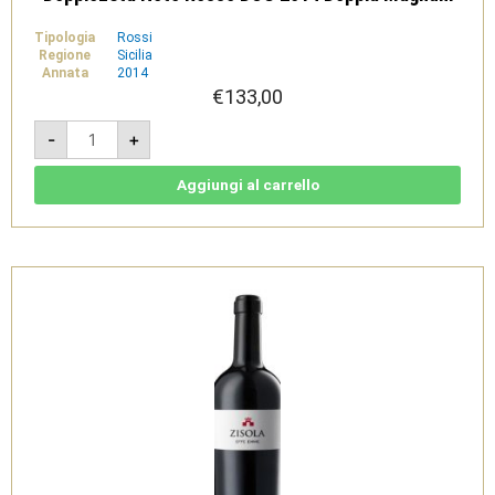
Tipologia
Rossi
Regione
Sicilia
Annata
2014
€
133,00
Doppiozeta
-
+
Noto
Rosso
DOC
2014
Aggiungi al carrello
Doppia
Magnum
quantità