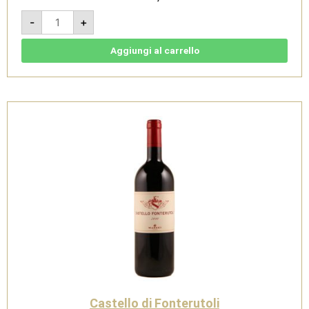
Concerto
-
+
2018
-
Toscana
IGT
Aggiungi al carrello
-
Castello
di
Fonterutoli
quantità
Castello di Fonterutoli