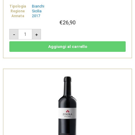
Tipologia
Bianchi
Regione
Sicilia
Annata
2017
€
26,90
Azisa
-
+
Bianco
Sicilia
DOC
2017
Aggiungi al carrello
Magnum
1,5L
quantità