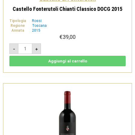
Castello Fonterutoli Chianti Classico DOCG 2015
Tipologia
Rossi
Regione
Toscana
Annata
2015
€
39,00
Castello
-
+
Fonterutoli
Chianti
Classico
DOCG
Aggiungi al carrello
2015
quantità