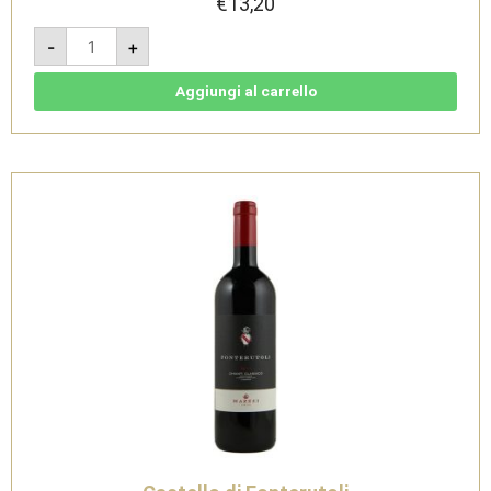
€
13,20
POGGIO
-
+
BADIOLA
Toscana
IGT
2016
Aggiungi al carrello
quantità