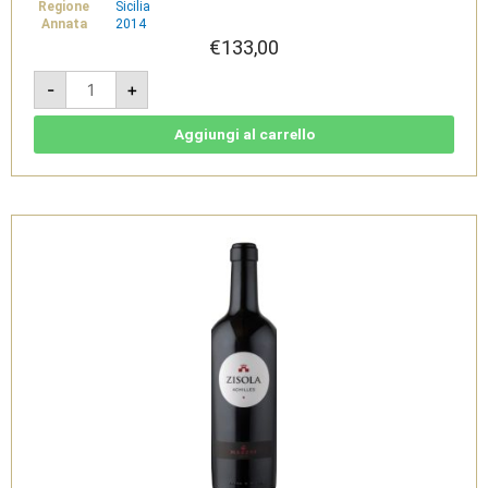
Regione
Sicilia
Annata
2014
€
133,00
Effe
-
+
Emme
Terre
Siciliane
IGT
Aggiungi al carrello
2014
Doppia
Magnum
quantità