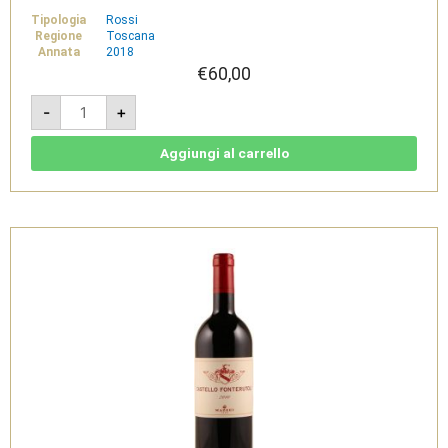
Tipologia
Rossi
Regione
Toscana
Annata
2018
€
60,00
Concerto
-
+
2018
-
Toscana
IGT
Aggiungi al carrello
-
Castello
di
Fonterutoli
quantità