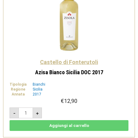
Castello di Fonterutoli
Azisa Bianco Sicilia DOC 2017
Tipologia
Bianchi
Regione
Sicilia
Annata
2017
€
12,90
Azisa
-
+
Bianco
Sicilia
DOC
2017
Aggiungi al carrello
quantità