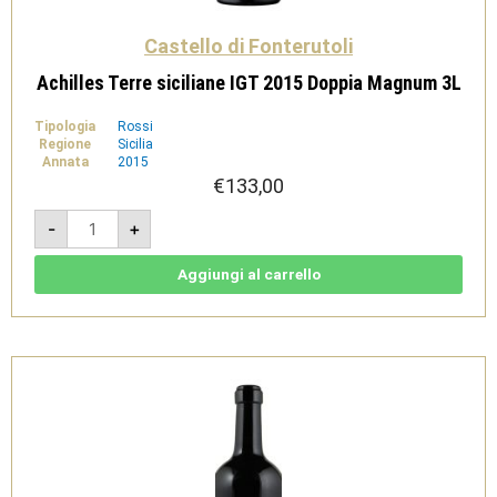
Castello di Fonterutoli
Achilles Terre siciliane IGT 2015 Doppia Magnum 3L
Tipologia
Rossi
Regione
Sicilia
Annata
2015
€
133,00
Achilles
-
+
Terre
siciliane
IGT
2015
Aggiungi al carrello
Doppia
Magnum
3L
quantità