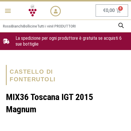
Vai
Menu
NEWS & PROMO
al
Carrel
€
0,00
contenuto
Rossi
Bianchi
Bollicine
Tutti i vini
I PRODUTTORI
La spedizione per ogni produttore è gratuita se acquisti 6
sue bottiglie
CASTELLO DI
FONTERUTOLI
MIX36 Toscana IGT 2015
Magnum