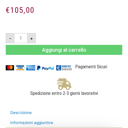
€
105,00
MIX36
-
+
Toscana
IGT
2015
Aggiungi al carrello
Magnum
quantità
Pagamenti Sicuri
Spedizione entro 2-3 giorni lavorativi
Descrizione
Informazioni aggiuntive