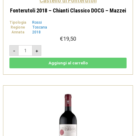
Castello di Fonterutoli
Fonterutoli 2018 – Chianti Classico DOCG – Mazzei
Tipologia
Rossi
Regione
Toscana
Annata
2018
€
19,50
Fonterutoli
-
+
2018
-
Chianti
Classico
Aggiungi al carrello
DOCG
-
Mazzei
quantità