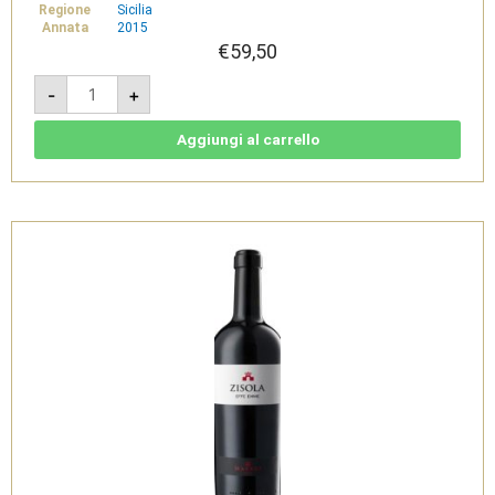
Regione
Sicilia
Annata
2015
€
59,50
Achilles
-
+
Terre
siciliane
IGT
2015
Aggiungi al carrello
Magnum
quantità