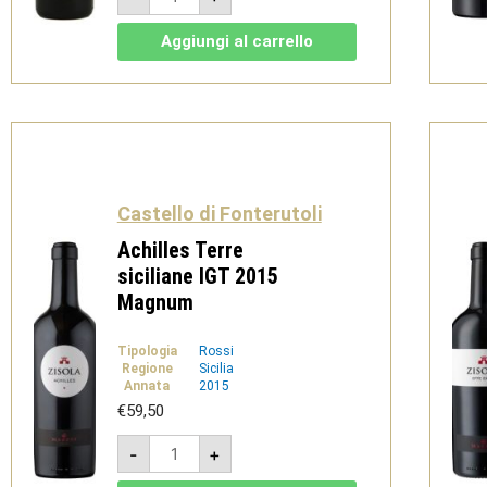
Chianti
Classico
DOCG
Aggiungi al carrello
2016
Magnum
quantità
Castello di Fonterutoli
Achilles Terre
siciliane IGT 2015
Magnum
Tipologia
Rossi
Regione
Sicilia
Annata
2015
€
59,50
Achilles
-
+
Terre
siciliane