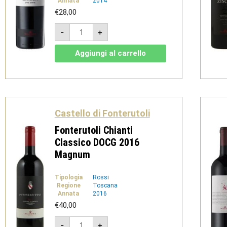
Annata
2014
€
28,00
Effe
-
+
Emme
Terre
Siciliane
Aggiungi al carrello
IGT
2014
quantità
Castello di Fonterutoli
Fonterutoli Chianti
Classico DOCG 2016
Magnum
Tipologia
Rossi
Regione
Toscana
Annata
2016
€
40,00
Fonterutoli
-
+