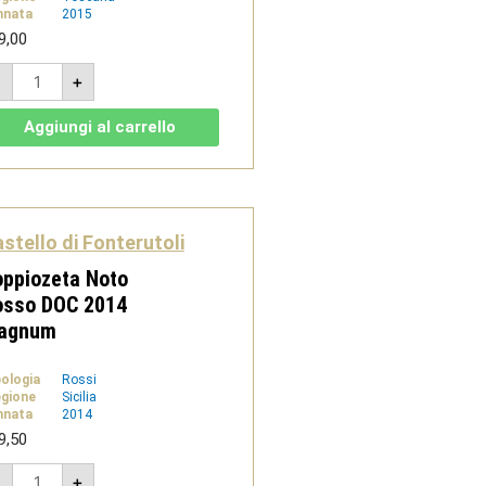
nnata
2015
9,00
Castello
-
+
Fonterutoli
Chianti
Classico
Aggiungi al carrello
DOCG
2015
quantità
stello di Fonterutoli
ppiozeta Noto
osso DOC 2014
agnum
pologia
Rossi
gione
Sicilia
nnata
2014
9,50
Doppiozeta
-
+