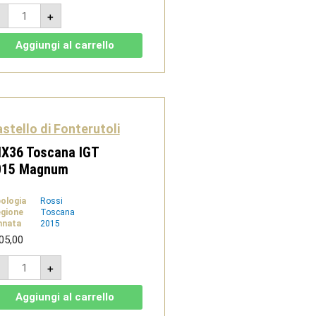
Concerto
-
+
2018
-
Toscana
Aggiungi al carrello
IGT
-
Castello
di
Fonterutoli
quantità
stello di Fonterutoli
IX36 Toscana IGT
015 Magnum
pologia
Rossi
gione
Toscana
nnata
2015
05,00
MIX36
-
+
Toscana
IGT
2015
Aggiungi al carrello
Magnum
quantità