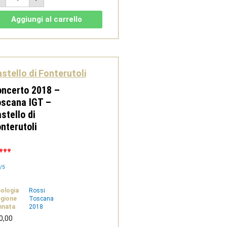
Noto
Rosso
DOC
Aggiungi al carrello
2014
Magnum
quantità
stello di Fonterutoli
ncerto 2018 –
oscana IGT –
stello di
nterutoli
/5
pologia
Rossi
gione
Toscana
nnata
2018
0,00