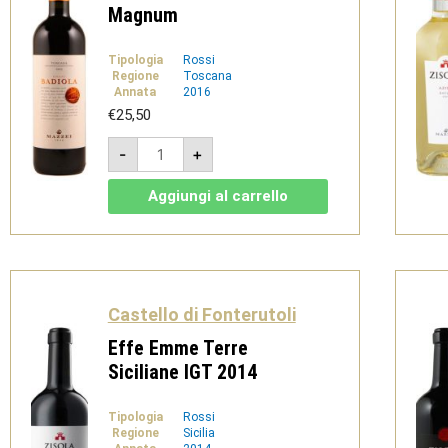
Magnum
Tipologia
Rossi
Regione
Toscana
Annata
2016
€
25,50
POGGIO
-
+
BADIOLA
Toscana
IGT
Aggiungi al carrello
2016
Magnum
quantità
Castello di Fonterutoli
Effe Emme Terre
Siciliane IGT 2014
Tipologia
Rossi
Regione
Sicilia