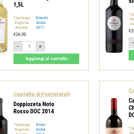
si
1,5L
Ti
Tipologia
Bianchi
Re
Regione
Sicilia
A
Annata
2017
€
2
€
26,90
Azisa
-
+
Bianco
Sicilia
DOC
Aggiungi al carrello
2017
Magnum
1,5L
quantità
Ca
Castello di Fonterutoli
Ca
Doppiozeta Noto
Ch
Rosso DOC 2014
D
Tipologia
Rossi
Ti
Regione
Sicilia
Re