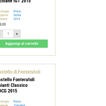
ciliane IGT 2015
pologia
Rossi
gione
Sicilia
nnata
2015
8,00
Achilles
-
+
Terre
siciliane
IGT
Aggiungi al carrello
2015
quantità
stello di Fonterutoli
stello Fonterutoli
ianti Classico
OCG 2015
pologia
Rossi
gione
Toscana