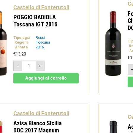
Ca
Castello di Fonterutoli
Fo
POGGIO BADIOLA
Ch
Toscana IGT 2016
D
Tipologia
Rossi
Ti
Regione
Toscana
Re
Annata
2016
A
€
13,20
€
1
POGGIO
-
+
BADIOLA
Toscana
IGT
Aggiungi al carrello
2016
quantità
Castello di Fonterutoli
Ca
Azisa Bianco Sicilia
Ac
DOC 2017 Magnum