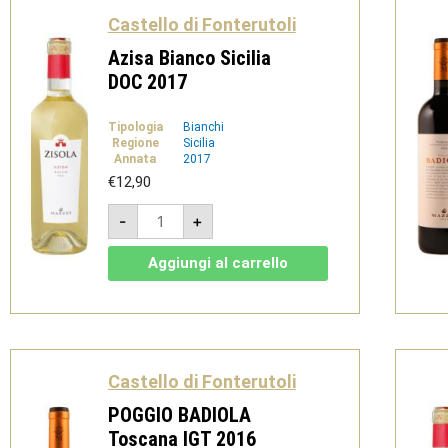
Castello di Fonterutoli
Azisa Bianco Sicilia
DOC 2017
Tipologia
Bianchi
Regione
Sicilia
Annata
2017
€
12,90
Azisa
-
+
Bianco
Sicilia
DOC
Aggiungi al carrello
2017
quantità
Castello di Fonterutoli
POGGIO BADIOLA
Toscana IGT 2016