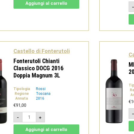
Siciliane
Aggiungi al carrello
IGT
2014
Magnum
quantità
Castello di Fonterutoli
Ca
Fonterutoli Chianti
M
Classico DOCG 2016
2
Doppia Magnum 3L
Ti
Tipologia
Rossi
Re
Regione
Toscana
A
Annata
2016
€
1
€
91,00
Fonterutoli
-
+
Chianti
Classico
DOCG
Aggiungi al carrello
2016