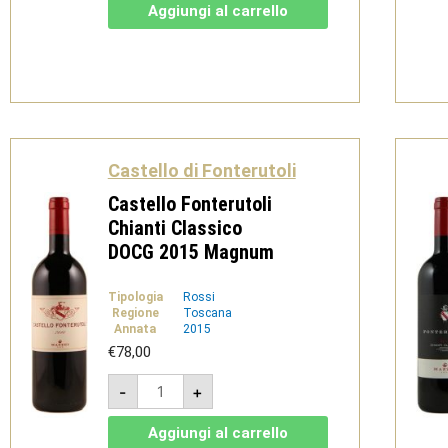
IGT
Aggiungi al carrello
2015
Magnum
quantità
Castello di Fonterutoli
Castello Fonterutoli
Chianti Classico
DOCG 2015 Magnum
Tipologia
Rossi
Regione
Toscana
Annata
2015
€
78,00
Castello
-
+
Fonterutoli
Chianti
Classico
Aggiungi al carrello
DOCG