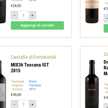
Annata
2014
A
€
28,00
€
3
Doppiozeta
-
+
Noto
Rosso
DOC
Aggiungi al carrello
2014
quantità
Ca
Castello di Fonterutoli
Do
MIX36 Toscana IGT
R
2015
M
Tipologia
Rossi
Ti
Regione
Toscana
Re
Annata
2015
A
€
49,00
€
5
MIX36
-
+
Toscana