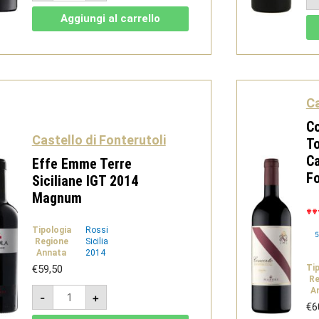
IGT
2015
Aggiungi al carrello
quantità
Ca
Co
Castello di Fonterutoli
T
Ca
Effe Emme Terre
Fo
Siciliane IGT 2014
Magnum
Tipologia
Rossi
5
Regione
Sicilia
Annata
2014
Ti
€
59,50
Re
Effe
A
-
+
Emme
€
6
Terre