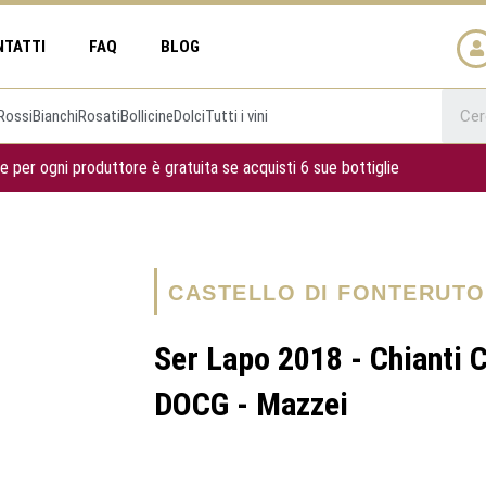
NTATTI
FAQ
BLOG
Rossi
Bianchi
Rosati
Bollicine
Dolci
Tutti i vini
e per ogni produttore è gratuita se acquisti 6 sue bottiglie
CASTELLO DI FONTERUTO
Ser Lapo 2018 - Chianti 
DOCG - Mazzei