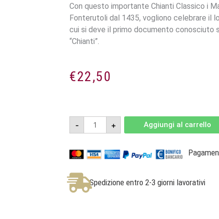
Con questo importante Chianti Classico i Maz
Fonterutoli dal 1435, vogliono celebrare il l
cui si deve il primo documento conosciuto s
“Chianti”.
€
22,50
Ser
-
+
Aggiungi al carrello
Lapo
2018
-
Chianti
Pagamenti
Classico
Riserva
DOCG
-
Spedizione entro 2-3 giorni lavorativi
Mazzei
quantità