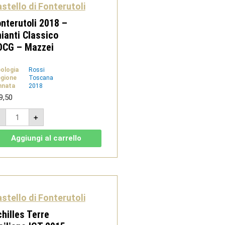
stello di Fonterutoli
nterutoli 2018 –
ianti Classico
OCG – Mazzei
pologia
Rossi
gione
Toscana
nnata
2018
9,50
Fonterutoli
-
+
2018
-
Chianti
Aggiungi al carrello
Classico
DOCG
-
Mazzei
quantità
stello di Fonterutoli
hilles Terre