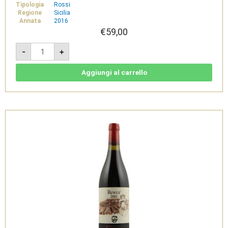
Tipologia
Rossi
Regione
Sicilia
Annata
2016
€
59,00
Pinò
-
+
2016
-
IGT
Terre
Aggiungi al carrello
Siciliane
Rosso
-
Gulfi
quantità