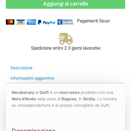
Aggiungi al carrello
Terre
Siciliane
IGT
-
Gulfi
Pagamenti Sicuri
quantità
Spedizione entro 2-3 giorni lavorativi
Descrizione
Informazioni aggiuntive
Nerobaronj
di
Gulfi
è un
vino rosso
prodotto con uva
Nero d’Avola
nella zona di
Ragusa
, in
Sicilia
. Lo trovate
su vinodalproduttore.it al prezzo consigliato da Gulfi.
Denominazione