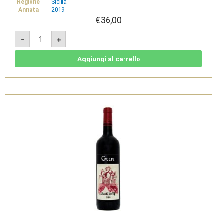
Regione
Sicilia
Annata
2019
€
36,00
Cerasuolo
-
+
di
Vittoria
2020
Classico
Aggiungi al carrello
DOCG
-
Gulfi
quantità