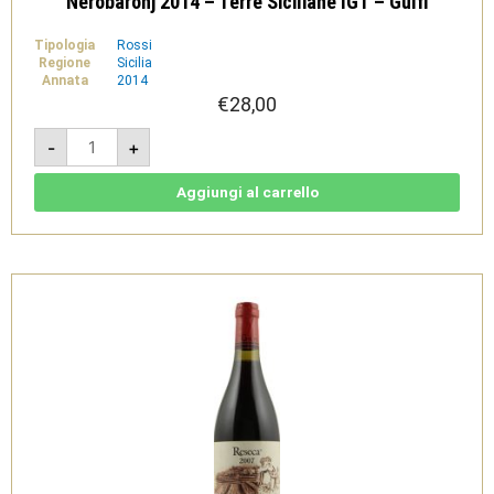
Nerobaronj 2014 – Terre Siciliane IGT – Gulfi
Tipologia
Rossi
Regione
Sicilia
Annata
2014
€
28,00
Nerobaronj
-
+
2014
-
Terre
Siciliane
Aggiungi al carrello
IGT
-
Gulfi
quantità