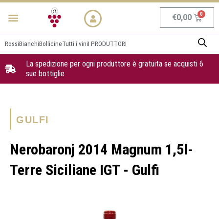
Vai
Menu
NEWS & PROMO
al
Carrel
€
0,00
contenuto
Rossi
Bianchi
Bollicine
Tutti i vini
I PRODUTTORI
La spedizione per ogni produttore è gratuita se acquisti 6
sue bottiglie
GULFI
Nerobaronj 2014 Magnum 1,5l-
Terre Siciliane IGT - Gulfi