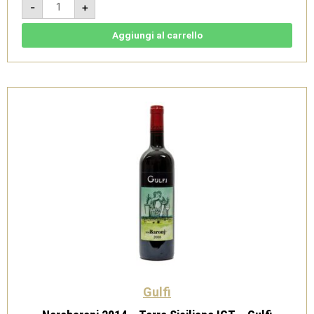
-
+
2018
-
Terre
Siciliane
Aggiungi al carrello
IGT
-
Gulfi
quantità
Gulfi