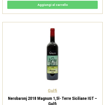
Terre
Siciliane
Aggiungi al carrello
IGT
Carricante
Magnum
1,5l
-
Gulfi
quantità
Gulfi
Nerobaronj 2018 Magnum 1,5l- Terre Siciliane IGT –
Gulfi