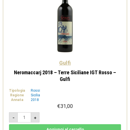
Gulfi
Neromaccarj 2018 – Terre Siciliane IGT Rosso –
Gulfi
Tipologia
Rossi
Regione
Sicilia
Annata
2018
€
31,00
Neromaccarj
-
+
2018
-
Terre
Siciliane
Aggiungi al carrello