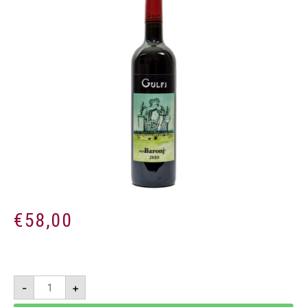
€
58,00
Nerobaronj
-
+
2014
Magnum
1,5l-