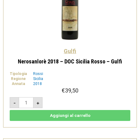
Gulfi
Nerosanlorè 2018 – DOC Sicilia Rosso – Gulfi
Tipologia
Rossi
Regione
Sicilia
Annata
2018
€
39,50
Nerosanlorè
-
+
2018
-
DOC
Sicilia
Aggiungi al carrello
Rosso
-
Gulfi
quantità