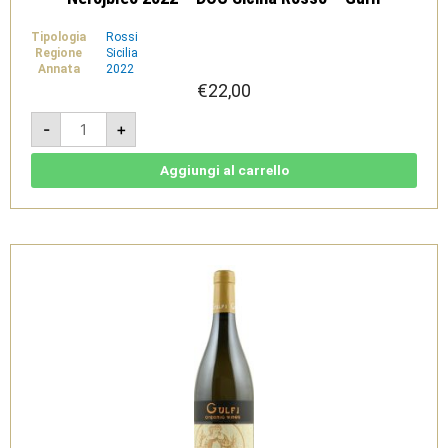
Tipologia
Rossi
Regione
Sicilia
Annata
2022
€
22,00
Nerojbleo
-
+
2022
-
DOC
Sicilia
Aggiungi al carrello
Rosso
-
Gulfi
quantità