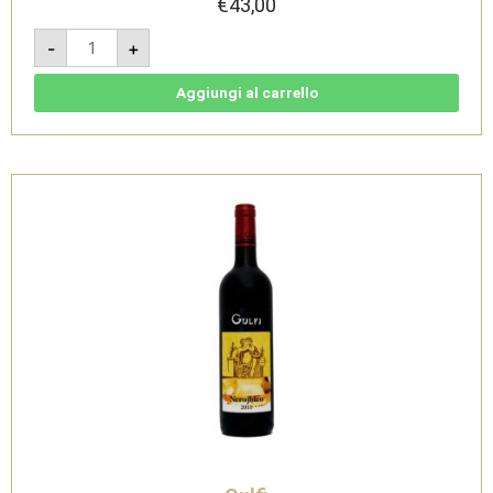
€
43,00
Nerojbleo
-
+
2022
-
DOC
Sicilia
Aggiungi al carrello
Rosso
Magnum
1,5l
-
Gulfi
quantità