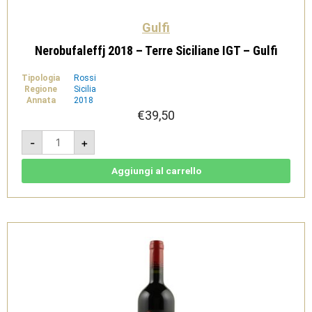
Gulfi
Nerobufaleffj 2018 – Terre Siciliane IGT – Gulfi
Tipologia
Rossi
Regione
Sicilia
Annata
2018
€
39,50
Nerobufaleffj
-
+
2018
-
Terre
Siciliane
Aggiungi al carrello
IGT
-
Gulfi
quantità