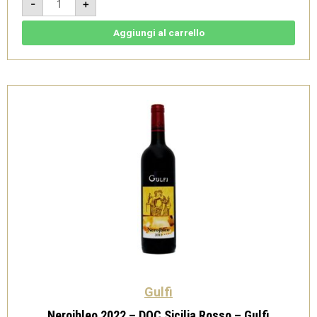
-
+
2023
-
DOC
Sicilia
Aggiungi al carrello
Chardonnay
Carricante
-
Gulfi
quantità
Gulfi
Nerojbleo 2022 – DOC Sicilia Rosso – Gulfi