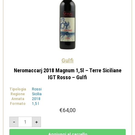
Gulfi
Neromaccarj 2018 Magnum 1,5l – Terre Siciliane
IGT Rosso – Gulfi
Tipologia
Rossi
Regione
Sicilia
Annata
2018
Formato
1,5 l
€
64,00
Neromaccarj
-
+
2018
Magnum
1,5l
-
Aggiungi al carrello