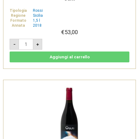
Tipologia
Rossi
Regione
Sicilia
Formato
1,5 l
Annata
2018
€
53,00
Nerobaronj
-
+
2018
Magnum
1,5l-
Terre
Aggiungi al carrello
Siciliane
IGT
-
Gulfi
quantità