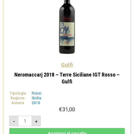
Gulfi
Neromaccarj 2018 – Terre Siciliane IGT Rosso –
Gulfi
Tipologia
Rossi
Regione
Sicilia
Annata
2018
€
31,00
Neromaccarj
-
+
2018
-
Terre
Siciliane
Aggiungi al carrello