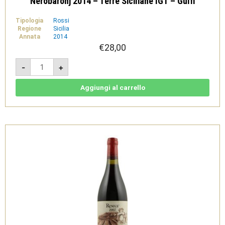
Nerobaronj 2014 – Terre Siciliane IGT – Gulfi
Tipologia
Rossi
Regione
Sicilia
Annata
2014
€
28,00
Nerobaronj
-
+
2014
-
Terre
Siciliane
Aggiungi al carrello
IGT
-
Gulfi
quantità