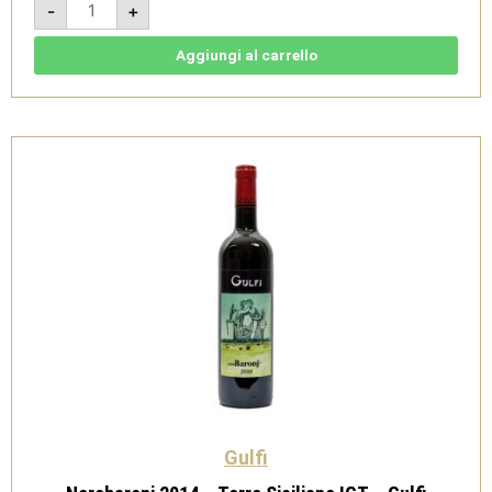
-
+
2018
-
Terre
Siciliane
Aggiungi al carrello
IGT
-
Gulfi
quantità
Gulfi