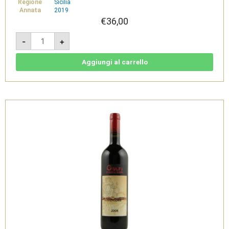
Regione
Sicilia
Annata
2019
€
36,00
Cerasuolo
-
+
di
Vittoria
2020
Classico
Aggiungi al carrello
DOCG
-
Gulfi
quantità