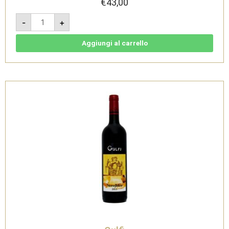
€
43,00
Nerojbleo
-
+
2022
-
DOC
Sicilia
Aggiungi al carrello
Rosso
Magnum
1,5l
-
Gulfi
quantità