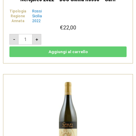
Tipologia
Rossi
Regione
Sicilia
Annata
2022
€
22,00
Nerojbleo
-
+
2022
-
DOC
Sicilia
Aggiungi al carrello
Rosso
-
Gulfi
quantità