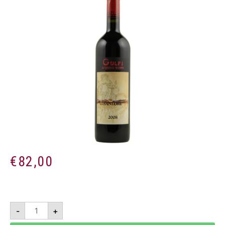
€
82,00
Nerosanlorè
-
+
2018
Magnum
1,5l