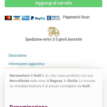
Aggiungi al carrello
-
DOC
Sicilia
Rosso
-
Pagamenti Sicuri
Gulfi
quantità
Spedizione entro 2-3 giorni lavorativi
Descrizione
Informazioni aggiuntive
Nerosanlorè
di
Gulfi
è un vino rosso prodotto con uva
Nero d’Avola
nella zona di
Ragusa
, in
Sicilia.
Lo trovate
su vinodalproduttore.it al prezzo consigliato da
Gulfi
.
Denominazione