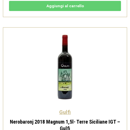
Terre
Siciliane
Aggiungi al carrello
IGT
Carricante
Magnum
1,5l
-
Gulfi
quantità
Gulfi
Nerobaronj 2018 Magnum 1,5l- Terre Siciliane IGT –
Gulfi