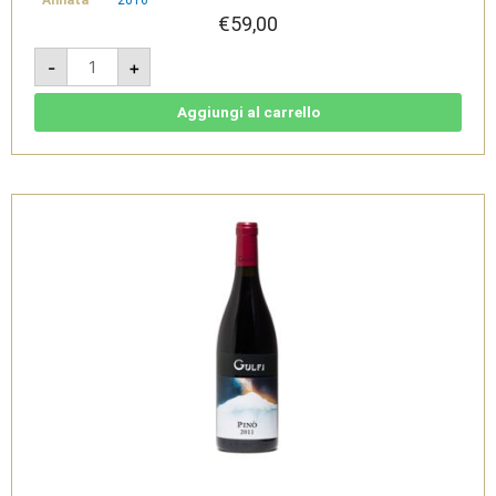
Annata
2016
€
59,00
Pinò
-
+
2016
-
IGT
Terre
Aggiungi al carrello
Siciliane
Rosso
-
Gulfi
quantità