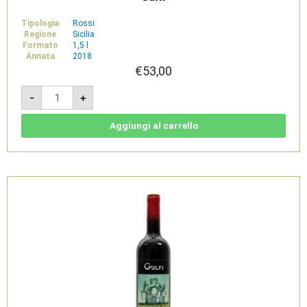
Tipologia
Rossi
Regione
Sicilia
Formato
1,5 l
Annata
2018
€
53,00
Nerobaronj
-
+
2018
Magnum
1,5l-
Terre
Aggiungi al carrello
Siciliane
IGT
-
Gulfi
quantità