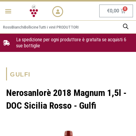
Vai
Menu
NEWS & PROMO
al
Carrel
€
0,00
contenuto
Rossi
Bianchi
Bollicine
Tutti i vini
I PRODUTTORI
La spedizione per ogni produttore è gratuita se acquisti 6
sue bottiglie
GULFI
Nerosanlorè 2018 Magnum 1,5l -
DOC Sicilia Rosso - Gulfi