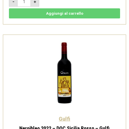
-
+
2023
-
DOC
Sicilia
Aggiungi al carrello
Chardonnay
Carricante
-
Gulfi
quantità
Gulfi
Nerojbleo 2022 – DOC Sicilia Rosso – Gulfi