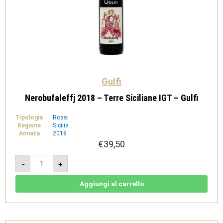
Gulfi
Nerobufaleffj 2018 – Terre Siciliane IGT – Gulfi
Tipologia
Rossi
Regione
Sicilia
Annata
2018
€
39,50
Nerobufaleffj
-
+
2018
-
Terre
Siciliane
Aggiungi al carrello
IGT
-
Gulfi
quantità