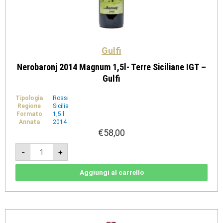
Gulfi
Nerobaronj 2014 Magnum 1,5l- Terre Siciliane IGT –
Gulfi
Tipologia
Rossi
Regione
Sicilia
Formato
1,5 l
Annata
2014
€
58,00
Nerobaronj
-
+
2014
Magnum
1,5l-
Terre
Aggiungi al carrello
Siciliane
IGT
-
Gulfi
quantità