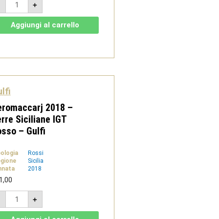
-
+
2018
-
Terre
Aggiungi al carrello
Siciliane
IGT
-
Gulfi
quantità
lfi
eromaccarj 2018 –
rre Siciliane IGT
sso – Gulfi
pologia
Rossi
gione
Sicilia
nnata
2018
1,00
Neromaccarj
-
+
2018
-
Terre