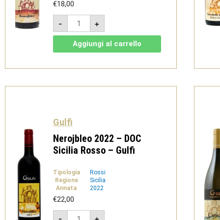
€
18,00
Rossojbleo
-
+
2023
-
DOC
Aggiungi al carrello
Sicilia
Rosso
-
Gulfi
quantità
Gulfi
Nerojbleo 2022 – DOC
Sicilia Rosso – Gulfi
Tipologia
Rossi
Regione
Sicilia
Annata
2022
€
22,00
Nerojbleo
-
+