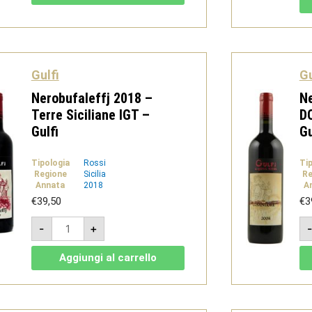
Rosso
-
Gulfi
quantità
Gulfi
Gu
Nerobufaleffj 2018 –
Ne
Terre Siciliane IGT –
DO
Gulfi
Gu
Tipologia
Rossi
Ti
Regione
Sicilia
Re
Annata
2018
A
€
39,50
€
3
Nerobufaleffj
-
+
2018
-
Terre
Aggiungi al carrello
Siciliane
IGT
-
Gulfi
quantità