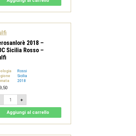
Aggiungi al carrello
Siciliane
IGT
Rosso
-
Gulfi
quantità
lfi
rosanlorè 2018 –
C Sicilia Rosso –
lfi
pologia
Rossi
gione
Sicilia
nnata
2018
9,50
Nerosanlorè
-
+
2018
-
DOC
Aggiungi al carrello
Sicilia
Rosso
-
Gulfi
quantità