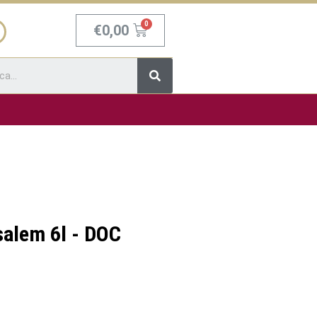
Carrello
€
0,00
Cerca
alem 6l - DOC