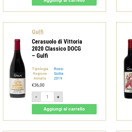
Aggiungi al carrello
Siciliane
IGT
-
Gulfi
quantità
Gulfi
Cerasuolo di Vittoria
2020 Classico DOCG
– Gulfi
Tipologia
Rossi
Regione
Sicilia
Annata
2019
€
36,00
Cerasuolo
-
+
di
Vittoria
2020
Aggiungi al carrello
Classico
DOCG
-
Gulfi
quantità