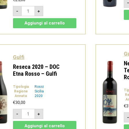
Carjcanti
-
+
2021
-
Terre
Aggiungi al carrello
Siciliane
IGT
Carricante
-
Gulfi
quantità
Gu
Gulfi
N
Reseca 2020 – DOC
Te
Etna Rosso – Gulfi
Ro
Tipologia
Rossi
Ti
Regione
Sicilia
Re
Annata
2020
A
€
30,00
€
3
Reseca
-
+
2020
-
DOC
Aggiungi al carrello
Etna