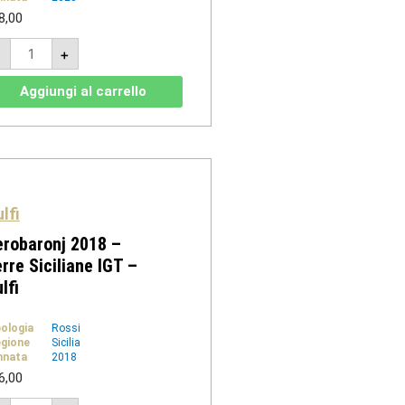
8,00
Valcanzjria
-
+
2023
-
DOC
Aggiungi al carrello
Sicilia
Chardonnay
Carricante
-
Gulfi
quantità
lfi
robaronj 2018 –
rre Siciliane IGT –
lfi
pologia
Rossi
gione
Sicilia
nnata
2018
6,00
Nerobaronj