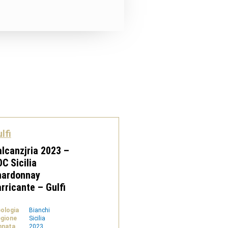
lfi
lcanzjria 2023 –
C Sicilia
hardonnay
rricante – Gulfi
pologia
Bianchi
gione
Sicilia
nnata
2023