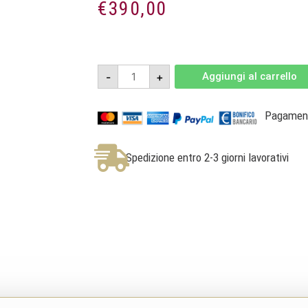
€
390,00
Nerosanlorè
-
+
Aggiungi al carrello
2018
Mathusalem
6l
-
Pagamenti
DOC
Sicilia
Rosso
-
Spedizione entro 2-3 giorni lavorativi
Gulfi
quantità