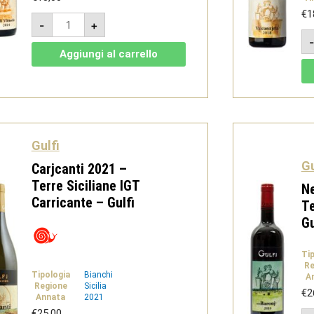
€
1
Cerasuolo
-
+
di
Vittoria
DOCG
Aggiungi al carrello
2023
-
Gulfi
quantità
Gulfi
Gu
Carjcanti 2021 –
Terre Siciliane IGT
Ne
Carricante – Gulfi
Te
Gu
Ti
Re
Tipologia
Bianchi
A
Regione
Sicilia
€
2
Annata
2021
€
25,00