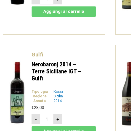
2022
-
DOC
Aggiungi al carrello
Sicilia
Rosso
-
Gulfi
quantità
Gulfi
Nerobaronj 2014 –
Terre Siciliane IGT –
Gulfi
Tipologia
Rossi
Regione
Sicilia
Annata
2014
€
28,00
Nerobaronj
-
+
2014
-
Terre