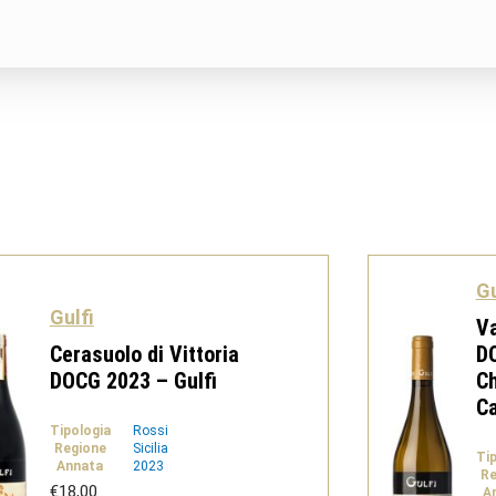
Gu
Gulfi
Va
Cerasuolo di Vittoria
DO
DOCG 2023 – Gulfi
C
Ca
Tipologia
Rossi
Regione
Sicilia
Ti
Annata
2023
Re
€
18,00
A