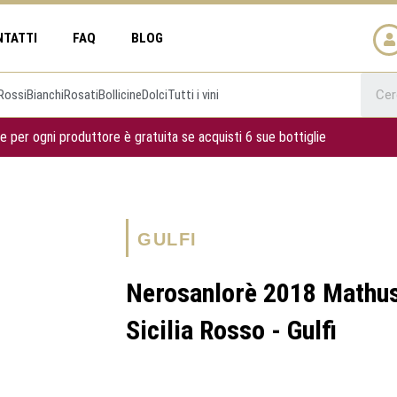
NTATTI
FAQ
BLOG
Rossi
Bianchi
Rosati
Bollicine
Dolci
Tutti i vini
e per ogni produttore è gratuita se acquisti 6 sue bottiglie
GULFI
Nerosanlorè 2018 Mathus
Sicilia Rosso - Gulfi