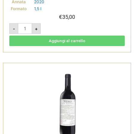
Annata
2020
Formato
1,5 l
€
35,00
Nero
-
+
2020
-
Monferrato
Rosso
Aggiungi al carrello
DOC
1,5L
-
Tenuta
San
Pietro
quantità