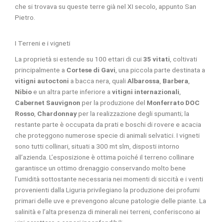
che si trovava su queste terre già nel XI secolo, appunto San
Pietro.
I Terreni e i vigneti
La proprietà si estende su 100 ettari di cui
35 vitati
, coltivati
principalmente a
Cortese di Gavi
, una piccola parte destinata a
vitigni autoctoni
a bacca nera, quali
Albarossa
,
Barbera
,
Nibio
e un altra parte inferiore a
vitigni internazionali
,
Cabernet Sauvignon
per la produzione del
Monferrato DOC
Rosso
,
Chardonnay
per la realizzazione degli spumanti; la
restante parte è occupata da prati e boschi di rovere e acacia
che proteggono numerose specie di animali selvatici. I vigneti
sono tutti collinari, situati a 300 mt slm, disposti intorno
all’azienda. L’esposizione è ottima poiché il terreno collinare
garantisce un ottimo drenaggio conservando molto bene
l’umidità sottostante necessaria nei momenti di siccità e i venti
provenienti dalla Liguria privilegiano la produzione dei profumi
primari delle uve e prevengono alcune patologie delle piante. La
salinità e l’alta presenza di minerali nei terreni, conferiscono ai