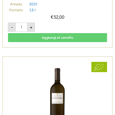
Annata
2021
Formato
1,5 l
€
52,00
Il
-
+
Mandorlo
2021
-
Gavi
Aggiungi al carrello
DOCG
bio
1,5L
-
Tenuta
San
Pietro
quantità