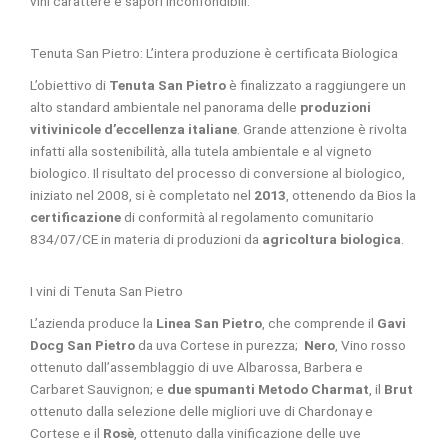
vini carattere e sapori inconfondibili.
Tenuta San Pietro: L’intera produzione è certificata Biologica
L’obiettivo di
Tenuta San Pietro
è finalizzato a raggiungere un
alto standard ambientale nel panorama delle
produzioni
vitivinicole d’eccellenza italiane
. Grande attenzione è rivolta
infatti alla sostenibilità, alla tutela ambientale e al vigneto
biologico. Il risultato del processo di conversione al biologico,
iniziato nel 2008, si è completato nel
2013
, ottenendo da Bios la
certificazione
di conformità al regolamento comunitario
834/07/CE in materia di produzioni da
agricoltura biologica
.
I vini di Tenuta San Pietro
L’azienda produce la
Linea San Pietro
, che comprende il
Gavi
Docg San Pietro
da uva Cortese in purezza;
Nero
, Vino rosso
ottenuto dall’assemblaggio di uve Albarossa, Barbera e
Carbaret Sauvignon; e
due spumanti Metodo Charmat
, il
Brut
ottenuto dalla selezione delle migliori uve di Chardonay e
Cortese e il
Rosè
, ottenuto dalla vinificazione delle uve