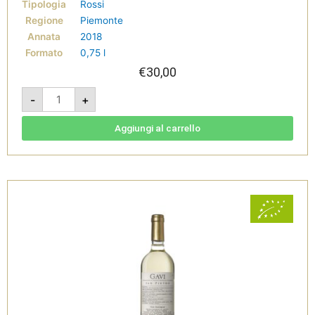
Tipologia
Rossi
Regione
Piemonte
Annata
2018
Formato
0,75 l
€
30,00
Bellavita
-
+
2018
-
Monferrato
Rosso
Aggiungi al carrello
DOC
Bio
-
Tenuta
San
Pietro
quantità