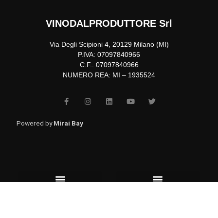
VINODALPRODUTTORE Srl
Via Degli Scipioni 4, 20129 Milano (MI)
P.IVA: 07097840966
C.F.: 07097840966
NUMERO REA: MI – 1935524
F
I
L
Y
T
a
n
i
o
w
c
s
n
u
i
e
t
k
t
t
b
a
e
u
t
Powered by
Mirai Bay
o
g
d
b
e
o
r
i
e
r
k
a
n
-
m
f
Menu
Menu
Affiliazione
Consegne