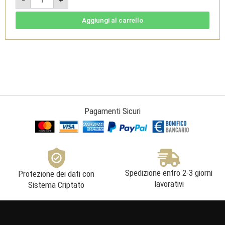
-
Monferrato
Rosso
Aggiungi al carrello
DOC
Bio
3L
-
Tenuta
San
Pietro
quantità
Pagamenti Sicuri
Spedizione entro 2-3 giorni
Protezione dei dati con
lavorativi
Sistema Criptato