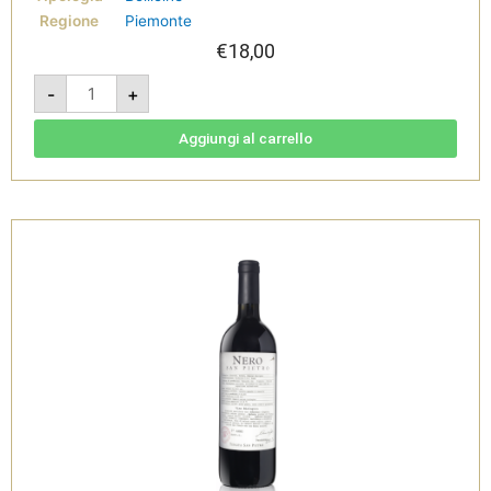
Regione
Piemonte
€
18,00
Brut
-
+
San
Pietro
-
V.S.Q.
Aggiungi al carrello
Brut
Bio
-
Tenuta
San
Pietro
quantità