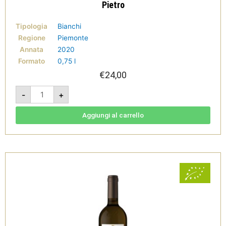
Pietro
Tipologia
Bianchi
Regione
Piemonte
Annata
2020
Formato
0,75 l
€
24,00
Il
-
+
Mandorlo
2020
-
Gavi
Aggiungi al carrello
DOCG
bio
-
Tenuta
San
Pietro
quantità