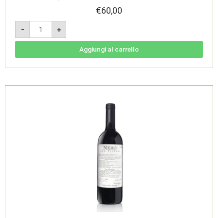
€
60,00
Bellavita
-
+
2015
-
Monferrato
Rosso
Aggiungi al carrello
DOC
Bio
1,5L
-
Tenuta
San
Pietro
quantità