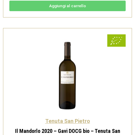
-
V.S.Q.
Aggiungi al carrello
Brut
Bio
-
Tenuta
San
Pietro
quantità
Tenuta San Pietro
Il Mandorlo 2020 – Gavi DOCG bio – Tenuta San