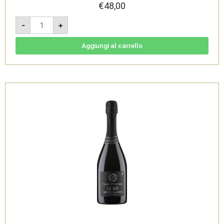
€
48,00
Il
-
+
Mandorlo
2020
-
Gavi
Aggiungi al carrello
DOCG
bio
1,5L
-
Tenuta
San
Pietro
quantità