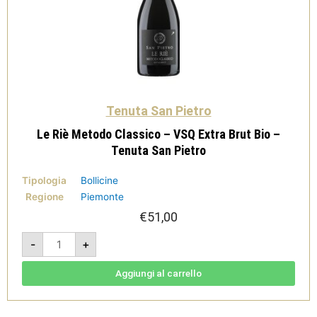
Tenuta San Pietro
Le Riè Metodo Classico – VSQ Extra Brut Bio –
Tenuta San Pietro
Tipologia
Bollicine
Regione
Piemonte
€
51,00
Le
-
+
Riè
Metodo
Classico
-
Aggiungi al carrello
VSQ
Extra
Brut
Bio