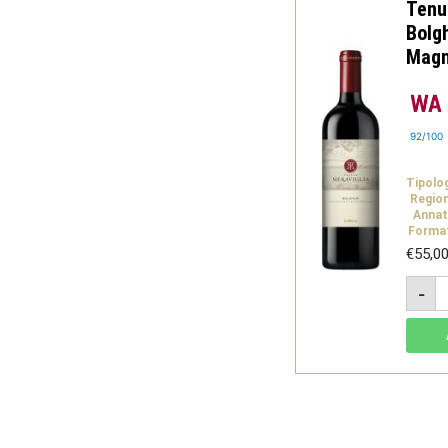
Tenu
Bolg
Magn
92/100
Tipolo
Regio
Annat
Forma
€
55,0
T
-
M
R
B
D
B
2
M
1,
-
D
q