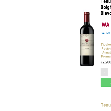
Tenu
Bolg
Diev
92/100
Tipolo
Regio
Annat
Forma
€
25,0
T
-
M
R
B
D
B
2
-
D
q
Tenu