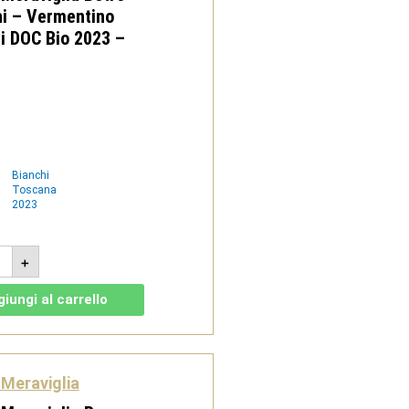
hi – Vermentino
i DOC Bio 2023 –
Bianchi
Toscana
2023
ta
+
viglia
o
iungi al carrello
i
entino
heri
Meraviglia
3