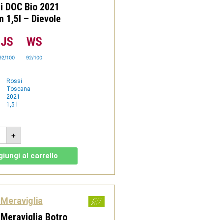
i DOC Bio 2021
1,5l – Dievole
92/100
92/100
Rossi
Toscana
2021
1,5 l
ta
+
onne
so
iungi al carrello
heri
1
num
Meraviglia
ole
Meraviglia Botro
tità