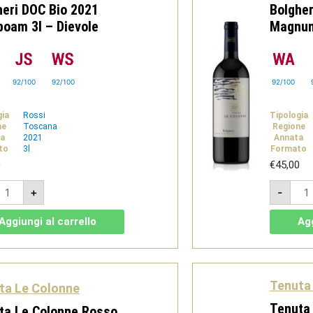
heri DOC Bio 2021
Bolgher
boam 3l – Dievole
Magnum 
92/100
92/100
92/100
gia
Rossi
Tipologia
ne
Toscana
Regione
a
2021
Annata
to
3l
Formato
0
€
45,00
enuta
Tenu
+
-
e
Le
olonne
Col
osso
Ros
Aggiungi al carrello
Agg
olgheri
Bolg
OC
DOC
io
Bio
021
202
eroboam
Mag
l
1,5l
Tenuta 
ta Le Colonne
-
ievole
Diev
Tenuta 
ta Le Colonne Rosso
uantità
quan