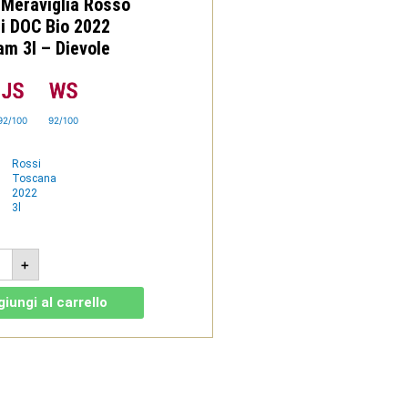
 Meraviglia Rosso
ole
tità
i DOC Bio 2022
m 3l – Dievole
92/100
92/100
Rossi
Toscana
2022
3l
ta
+
viglia
so
heri
iungi al carrello
2
oboam
ole
tità