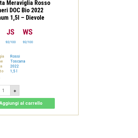
ta Meraviglia Rosso
heri DOC Bio 2022
um 1,5l – Dievole
92/100
92/100
gia
Rossi
ne
Toscana
a
2022
to
1,5 l
0
enuta
+
eraviglia
osso
olgheri
Aggiungi al carrello
OC
io
022
agnum
5l
ievole
uantità