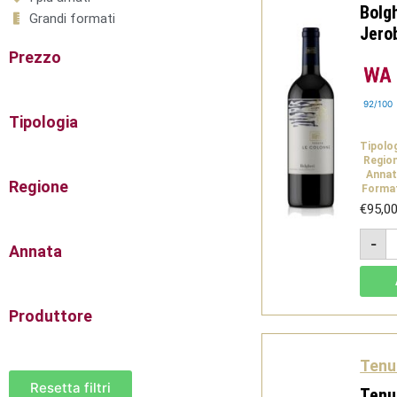
Bolg
Grandi formati
Jero
Prezzo
92/100
Tipologia
Tipolo
Regio
Annat
Regione
Forma
€
95,0
T
-
L
Annata
C
R
B
D
B
Produttore
2
J
3
Tenu
-
D
Resetta filtri
Tenu
q