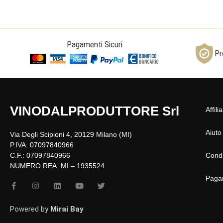
Pagamenti Sicuri
Pr
VINODALPRODUTTORE Srl
Affili
Aiuto
Via Degli Scipioni 4, 20129 Milano (MI)
P.IVA: 07097840966
C.F.: 07097840966
Condi
NUMERO REA: MI – 1935524
Paga
F
I
L
Y
T
a
n
i
o
w
c
s
n
u
i
e
t
k
t
t
Powered by
Mirai Bay
b
a
e
u
t
o
g
d
b
e