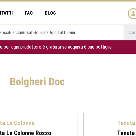
NTATTI
FAQ
BLOG
Rossi
Bianchi
Rosati
Bollicine
Dolci
Tutti i vini
e per ogni produttore è gratuita se acquisti 6 sue bottiglie
Bolgheri Doc
ta Le Colonne
Tenuta
ta Le Colonne Rosso
Tenuta