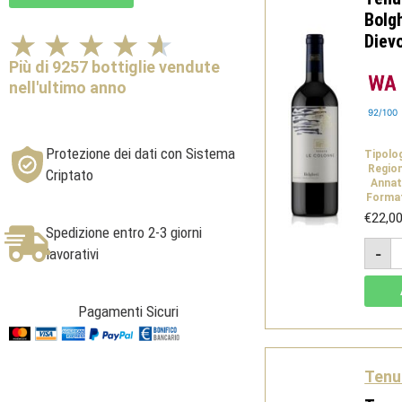
Bolg
Valutazione
★
★
★
★
★
Diev
4.6
Più di 9257 bottiglie vendute
su
nell'ultimo anno
5
92/100
Protezione dei dati con Sistema
Tipolo
Regio
Criptato
Annat
Forma
€
22,0
Spedizione entro 2-3 giorni
T
-
lavorativi
L
C
R
B
Pagamenti Sicuri
D
B
2
-
D
Tenu
q