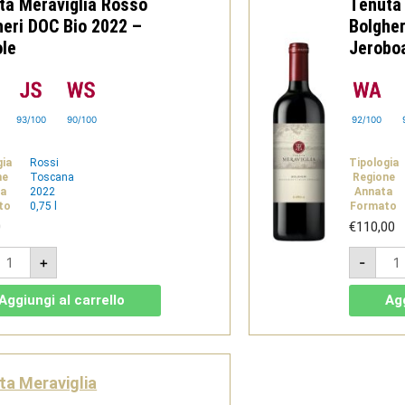
ta Meraviglia Rosso
Tenuta
Diev
quan
heri DOC Bio 2022 –
Bolgher
ole
Jeroboa
93/100
90/100
92/100
gia
Rossi
Tipologia
ne
Toscana
Regione
a
2022
Annata
to
0,75 l
Formato
0
€
110,00
enuta
Tenu
+
-
eraviglia
Mera
osso
Ros
olgheri
Bolg
Aggiungi al carrello
Agg
OC
DOC
io
Bio
022
202
Jer
ievole
3l
uantità
-
ta Meraviglia
Diev
quan