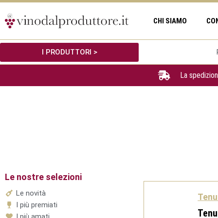
Vai
al
CHI SIAMO
CO
contenuto
I PRODUTTORI >
La spedizion
Le nostre selezioni
Le novità
Tenu
I più premiati
Tenu
I più amati