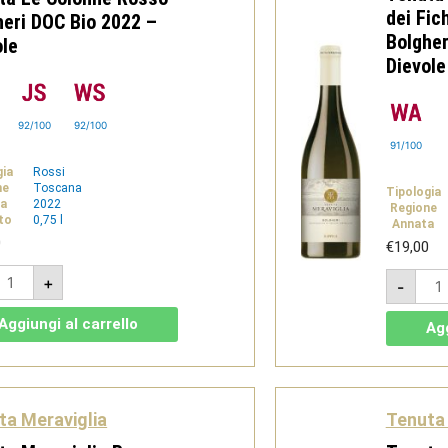
dei Fic
heri DOC Bio 2022 –
Bolgher
ole
Dievole
92/100
92/100
91/100
gia
Rossi
ne
Toscana
Tipologia
a
2022
Regione
to
0,75 l
Annata
0
€
19,00
enuta
Tenu
+
-
e
Mera
olonne
Botr
osso
dei
Aggiungi al carrello
Agg
olgheri
Fich
OC
-
io
Verm
022
Bolg
DOC
ievole
Bio
ta Meraviglia
Tenuta 
uantità
202
-