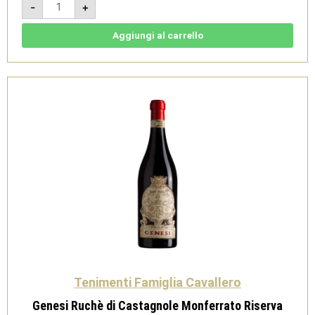
-
+
Ruchè
di
Castagnole
Monferrato
Aggiungi al carrello
Riserva
DOCG
2019
-
Tenimenti
Famiglia
Cavallero
quantità
Tenimenti Famiglia Cavallero
Genesi Ruchè di Castagnole Monferrato Riserva