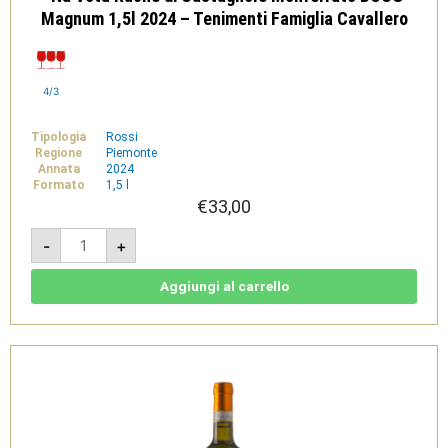
Magnum 1,5l 2024 – Tenimenti Famiglia Cavallero
4/3
Tipologia
Rossi
Regione
Piemonte
Annata
2024
Formato
1,5 l
€
33,00
'Na
-
+
Vota
Ruchè
di
Castagnole
Aggiungi al carrello
Monferrato
DOCG
Magnum
1,5l
2024
-
Tenimenti
Famiglia
Cavallero
quantità