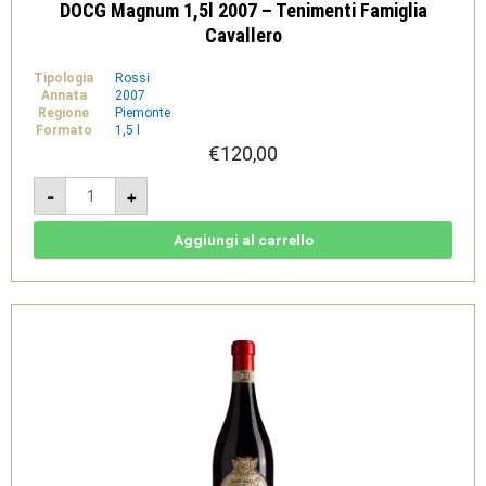
DOCG Magnum 1,5l 2007 – Tenimenti Famiglia
Cavallero
Tipologia
Rossi
Annata
2007
Regione
Piemonte
Formato
1,5 l
€
120,00
Genesi
-
+
Ruchè
di
Castagnole
Monferrato
Aggiungi al carrello
Riserva
DOCG
Magnum
1,5l
2007
-
Tenimenti
Famiglia
Cavallero
quantità