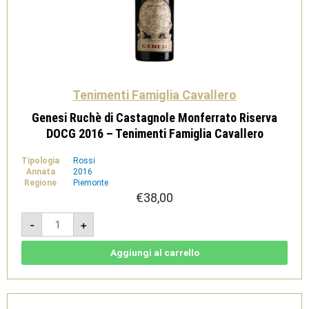
Tenimenti Famiglia Cavallero
Genesi Ruchè di Castagnole Monferrato Riserva
DOCG 2016 – Tenimenti Famiglia Cavallero
Tipologia
Rossi
Annata
2016
Regione
Piemonte
€
38,00
Genesi
-
+
Ruchè
di
Castagnole
Monferrato
Aggiungi al carrello
Riserva
DOCG
2016
-
Tenimenti
Famiglia