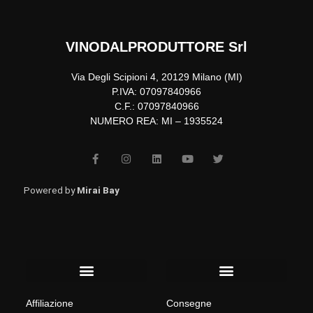
VINODALPRODUTTORE Srl
Via Degli Scipioni 4, 20129 Milano (MI)
P.IVA: 07097840966
C.F.: 07097840966
NUMERO REA: MI – 1935524
F
I
L
Y
T
a
n
i
o
w
c
s
n
u
i
e
t
k
t
t
b
a
e
u
t
Powered by
Mirai Bay
o
g
d
b
e
o
r
i
e
r
k
a
n
-
m
f
Menu
Menu
Affiliazione
Consegne