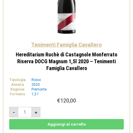
Tenimenti Famiglia Cavallero
Hereditarium Ruchè di Castagnole Monferrato
Riserva DOCG Magnum 1,5l 2020 – Tenimenti
Famiglia Cavallero
Tipologia
Rossi
Annata
2020
Regione
Piemonte
Formato
1,5 l
€
120,00
Hereditarium
-
+
Ruchè
di
Castagnole
Monferrato
Aggiungi al carrello
Riserva
DOCG