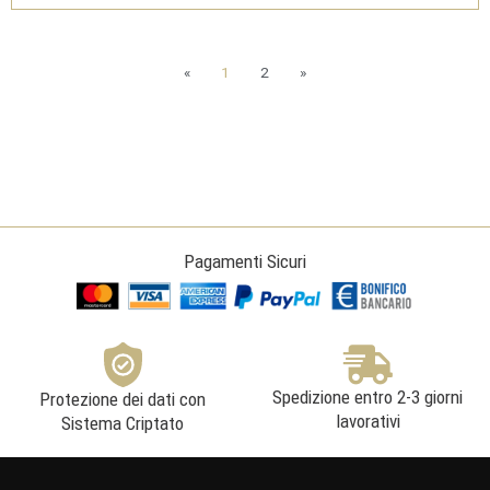
Magnum
1,5l
2020
-
Tenimenti
«
1
2
»
Famiglia
Cavallero
quantità
Pagamenti Sicuri
Spedizione entro 2-3 giorni
Protezione dei dati con
lavorativi
Sistema Criptato