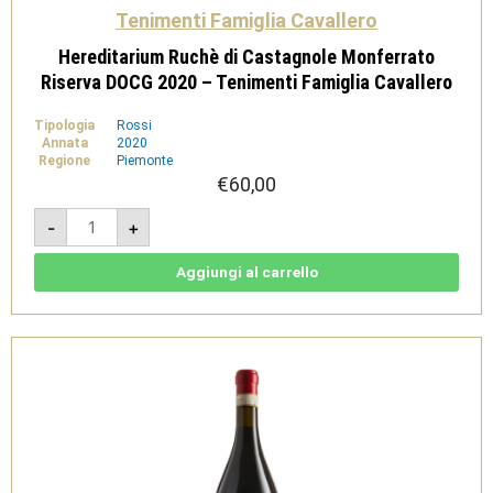
Tenimenti Famiglia Cavallero
Hereditarium Ruchè di Castagnole Monferrato
Riserva DOCG 2020 – Tenimenti Famiglia Cavallero
Tipologia
Rossi
Annata
2020
Regione
Piemonte
€
60,00
Hereditarium
-
+
Ruchè
di
Castagnole
Monferrato
Aggiungi al carrello
Riserva
DOCG
2020
-
Tenimenti
Famiglia
Cavallero
quantità