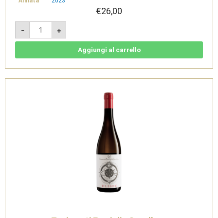
Annata
2023
€
26,00
Ciclico
-
+
Derthona
Timorasso
DOCG
2023
Aggiungi al carrello
-
Tenimenti
Famiglia
Cavallero
quantità