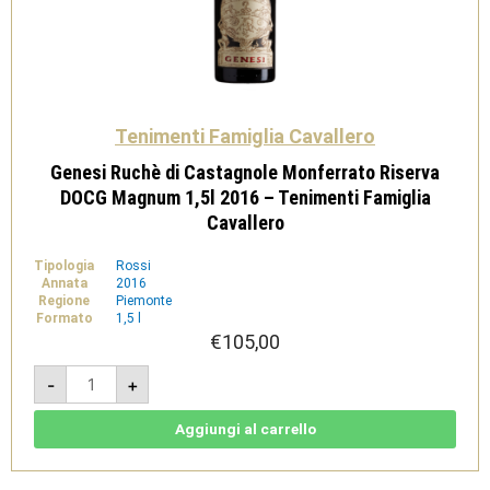
Tenimenti Famiglia Cavallero
Genesi Ruchè di Castagnole Monferrato Riserva
DOCG Magnum 1,5l 2016 – Tenimenti Famiglia
Cavallero
Tipologia
Rossi
Annata
2016
Regione
Piemonte
Formato
1,5 l
€
105,00
Genesi
-
+
Ruchè
di
Castagnole
Monferrato
Aggiungi al carrello
Riserva
DOCG
Magnum
1,5l