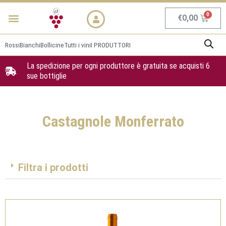
Vai
Menu
NEWS & PROMO
al
Carrel
€
0,00
contenuto
Rossi
Bianchi
Bollicine
Tutti i vini
I PRODUTTORI
La spedizione per ogni produttore è gratuita se acquisti 6
sue bottiglie
Castagnole Monferrato
Filtra i prodotti
Pagina
Pagina