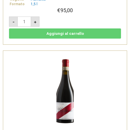
Formato
1,5 l
€
95,00
Genesi
-
+
Ruchè
di
Castagnole
Monferrato
Aggiungi al carrello
Riserva
DOCG
Magnum
1,5l
2018
-
Tenimenti
Famiglia
Cavallero
quantità