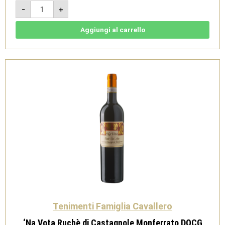
'Na
-
+
Vota
Ruchè
di
Castagnole
Aggiungi al carrello
Monferrato
DOCG
2024
-
Tenimenti
Famiglia
Cavallero
quantità
Tenimenti Famiglia Cavallero
‘Na Vota Ruchè di Castagnole Monferrato DOCG