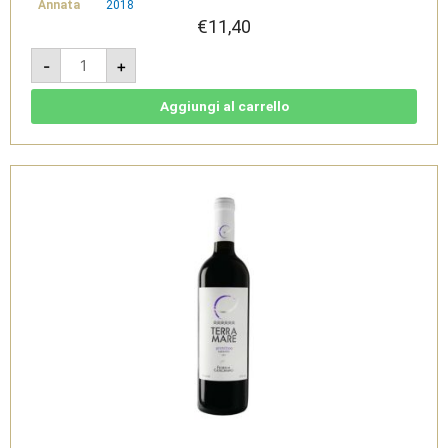
Annata
2018
€
11,40
Squinzano
-
+
DOC
2018
-
Vinicola
Aggiungi al carrello
Resta
quantità