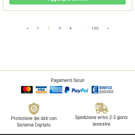
Dolomiti
IGT
Bio
-
Cantina
Pisoni
quantità
«
1
2
3
4
…
100
»
Pagamenti Sicuri
Spedizione entro 2-3 giorni
Protezione dei dati con
lavorativi
Sistema Criptato