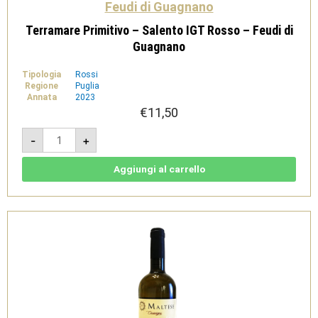
Feudi di Guagnano
Terramare Primitivo – Salento IGT Rosso – Feudi di
Guagnano
Tipologia
Rossi
Regione
Puglia
Annata
2023
€
11,50
Terramare
-
+
Primitivo
-
Salento
IGT
Aggiungi al carrello
Rosso
-
Feudi
di
Guagnano
quantità