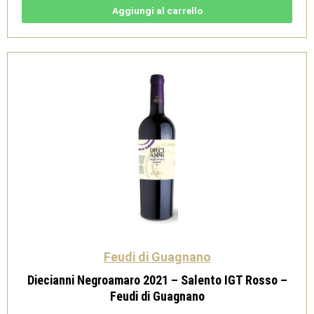
-
Salento
Aggiungi al carrello
Negroamaro
IGT
-
Feudi
di
Guagnano
quantità
Feudi di Guagnano
Diecianni Negroamaro 2021 – Salento IGT Rosso –
Feudi di Guagnano