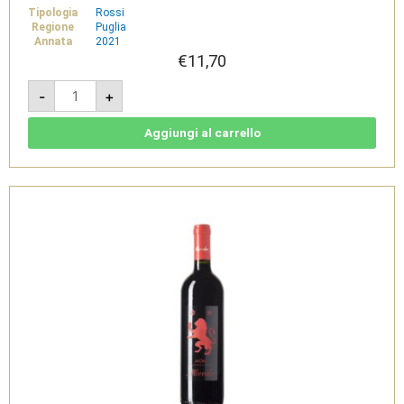
Tipologia
Rossi
Regione
Puglia
Annata
2021
€
11,70
Diecianni
-
+
Negroamaro
2021
-
Salento
Aggiungi al carrello
IGT
Rosso
-
Feudi
di
Guagnano
quantità