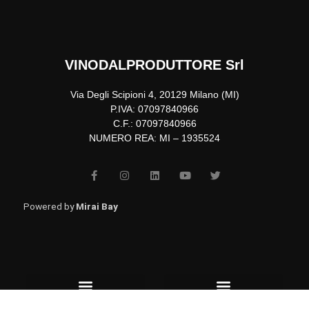
VINODALPRODUTTORE Srl
Via Degli Scipioni 4, 20129 Milano (MI)
P.IVA: 07097840966
C.F.: 07097840966
NUMERO REA: MI – 1935524
F
I
L
Y
T
a
n
i
o
w
c
s
n
u
i
e
t
k
t
t
b
a
e
u
t
Powered by
Mirai Bay
o
g
d
b
e
o
r
i
e
r
k
a
n
-
m
f
Menu
Menu