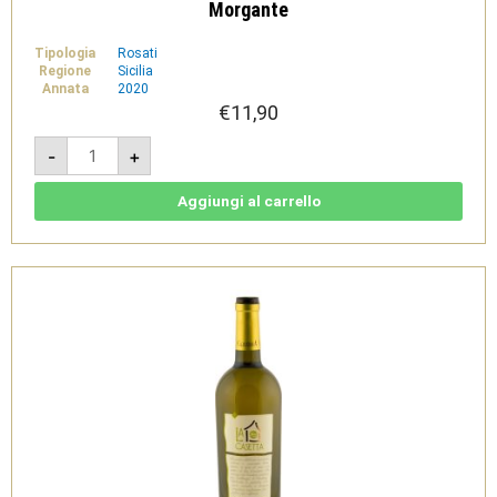
Morgante
Tipologia
Rosati
Regione
Sicilia
Annata
2020
€
11,90
Rosè
-
+
di
Morgante
2020
-
Aggiungi al carrello
Nero
d'Avola
DOC
Sicilia
-
Morgante
quantità