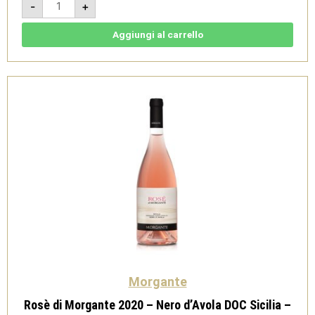
-
+
2017
Nero
d'Avola
DOC
Aggiungi al carrello
Sicilia
-
Morgante
quantità
Morgante
Rosè di Morgante 2020 – Nero d’Avola DOC Sicilia –