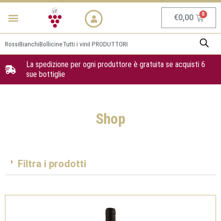
Vai
Menu
NEWS & PROMO
al
Carrel
€
0,00
contenuto
Rossi
Bianchi
Bollicine
Tutti i vini
I PRODUTTORI
La spedizione per ogni produttore è gratuita se acquisti 6
sue bottiglie
Shop
Filtra i prodotti
Pagina
Pagina
Pagina
Pagina
Pagina